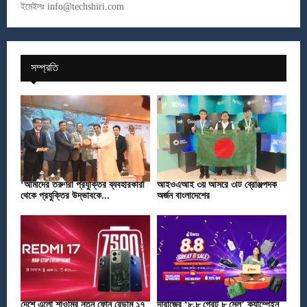
ইমেইলঃ
info@techshiri.com
সম্প্রতি
‘আমাদের তরুণরা প্রযুক্তির ব্যবহারকারী
আইওএআই ৩য় আসরে ৩টি ব্রোঞ্জপদক
থেকে প্রযুক্তির উদ্ভাবকে...
অর্জন বাংলাদেশের
দেশে এলো শাওমির নতুন ফোন রেডমি ১৭
দারাজের ‘৮.৮ গ্রেট ৮ সেল’ ক্যাম্পেইন