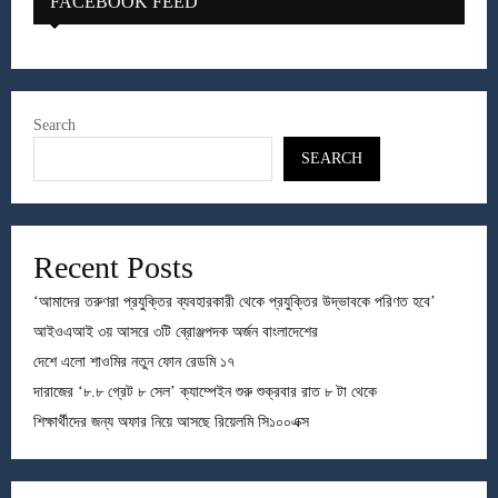
FACEBOOK FEED
Search
SEARCH
Recent Posts
‘আমাদের তরুণরা প্রযুক্তির ব্যবহারকারী থেকে প্রযুক্তির উদ্ভাবকে পরিণত হবে’
আইওএআই ৩য় আসরে ৩টি ব্রোঞ্জপদক অর্জন বাংলাদেশের
দেশে এলো শাওমির নতুন ফোন রেডমি ১৭
দারাজের ‘৮.৮ গ্রেট ৮ সেল’ ক্যাম্পেইন শুরু শুক্রবার রাত ৮ টা থেকে
শিক্ষার্থীদের জন্য অফার নিয়ে আসছে রিয়েলমি সি১০০এক্স