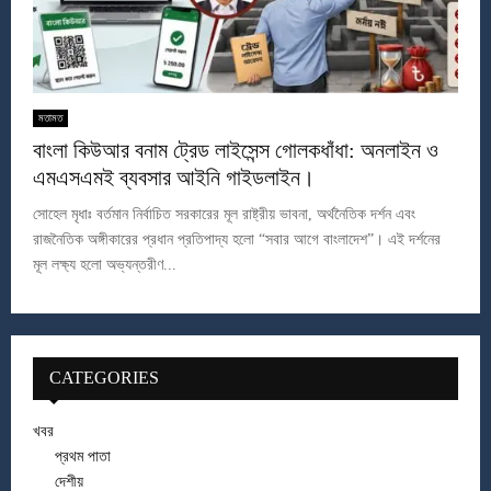
মতামত
বাংলা কিউআর বনাম ট্রেড লাইসেন্স গোলকধাঁধা: অনলাইন ও
এমএসএমই ব্যবসার আইনি গাইডলাইন।
সোহেল মৃধাঃ বর্তমান নির্বাচিত সরকারের মূল রাষ্ট্রীয় ভাবনা, অর্থনৈতিক দর্শন এবং
রাজনৈতিক অঙ্গীকারের প্রধান প্রতিপাদ্য হলো “সবার আগে বাংলাদেশ”। এই দর্শনের
মূল লক্ষ্য হলো অভ্যন্তরীণ...
CATEGORIES
খবর
প্রথম পাতা
দেশীয়