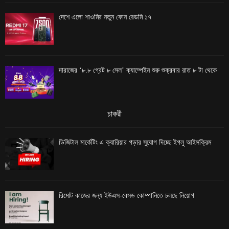
দেশে এলো শাওমির নতুন ফোন রেডমি ১৭
দারাজের ‘৮.৮ গ্রেট ৮ সেল’ ক্যাম্পেইন শুরু শুক্রবার রাত ৮ টা থেকে
চাকরী
ডিজিটাল মার্কেটিং এ ক্যারিয়ার গড়ার সুযোগ দিচ্ছে ইগলু আইসক্রিম
রিমোট কাজের জন্য ইউএস-বেসড কোম্পানিতে চলছে নিয়োগ