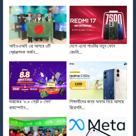
আইওএআই ৩য় আসরে ৩টি
দেশে এলো শাওমির নতুন ফোন
ব্রোঞ্জপদক অর্জন...
রেডমি...
দারাজের ‘৮.৮ গ্রেট ৮ সেল’
শিক্ষার্থীদের জন্য অফার নিয়ে আসছে
ক্যাম্পেইন...
রিয়েলমি...