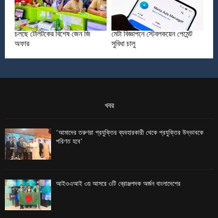
চলছে টেলিটকের বিশেষ জেন জি
মেটা বিজ্ঞাপনে স্টেবলকয়েন পেমেন্ট
অফার
সুবিধা চালু
খবর
‘আমাদের তরুণরা প্রযুক্তির ব্যবহারকারী থেকে প্রযুক্তির উদ্ভাবকে
পরিণত হবে’
আইওএআই ৩য় আসরে ৩টি ব্রোঞ্জপদক অর্জন বাংলাদেশের