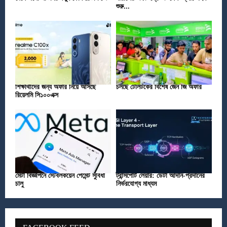
শুরু...
শিক্ষার্থীদের জন্য অফার নিয়ে আসছে
চলছে টেলিটকের বিশেষ জেন জি অফার
রিয়েলমি সি১০০এক্স
মেটা বিজ্ঞাপনে স্টেবলকয়েন পেমেন্ট সুবিধা
ট্রান্সপোর্ট লেয়ার: ডেটা আদান-প্রদানের
চালু
নির্ভরযোগ্য মাধ্যম