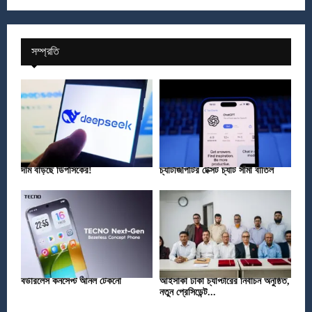
সম্প্রতি
দাম বাড়ছে ডিপসিকের!
চ্যাটজিপিটির টেক্সট চ্যাট সীমা বাতিল
বর্ডারলেস কনসেপ্ট আনল টেকনো
আইসাকা ঢাকা চ্যাপ্টারের নির্বাচন অনুষ্ঠিত,
নতুন প্রেসিডেন্ট...