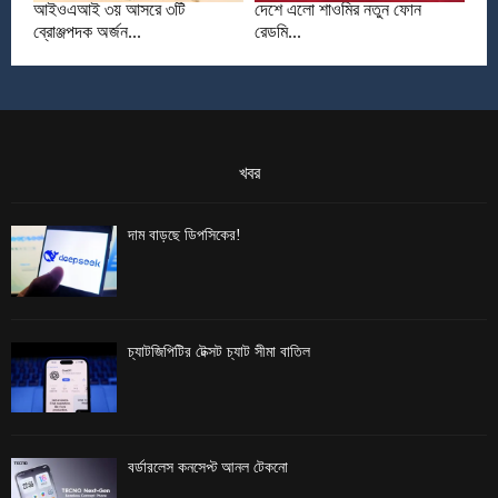
আইওএআই ৩য় আসরে ৩টি
দেশে এলো শাওমির নতুন ফোন
ব্রোঞ্জপদক অর্জন...
রেডমি...
খবর
দাম বাড়ছে ডিপসিকের!
চ্যাটজিপিটির টেক্সট চ্যাট সীমা বাতিল
বর্ডারলেস কনসেপ্ট আনল টেকনো