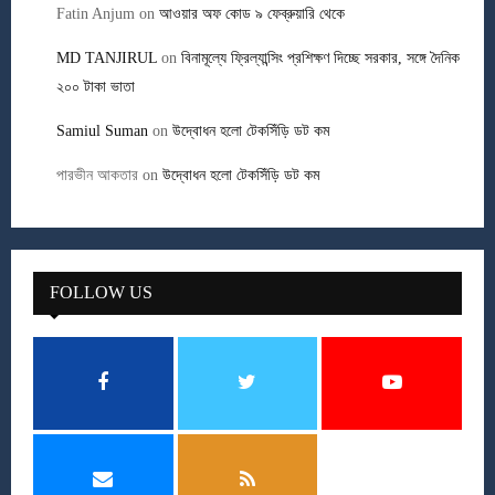
Fatin Anjum
on
আওয়ার অফ কোড ৯ ফেব্রুয়ারি থেকে
MD TANJIRUL
on
বিনামূল্যে ফ্রিল্যান্সিং প্রশিক্ষণ দিচ্ছে সরকার, সঙ্গে দৈনিক
২০০ টাকা ভাতা
Samiul Suman
on
উদ্বোধন হলো টেকসিঁড়ি ডট কম
পারভীন আকতার
on
উদ্বোধন হলো টেকসিঁড়ি ডট কম
FOLLOW US