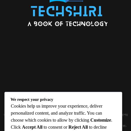
We respect your privacy
ABOUT US
Cookies help us improve your experience, deliver
personalized content, and analyze traffic. You can
জ্ঞান বিজ্ঞানের উৎকর্ষ আমাদের প্রভাবিত করে। আলোকিত করে। সেই আলো কে ধারণ কর দেশ ও বিদেশের
choose which cookies to allow by clicking
Customize
.
তথ্যপ্রযুক্তির অতিসাম্প্রতিক খবরাখবর পাঠকের হাতের মুঠোয় দিতে চায় টেকসিঁড়ি ডট কম।
প্রকাশক ও নির্বাহী সম্পাদকঃ সামিউল হক সুমন ১৮৮/১ (২য় তলা), ইনার সার্কুলার রোড, আরামবাগ, ঢাকা-
Click
Accept All
to consent or
Reject All
to decline