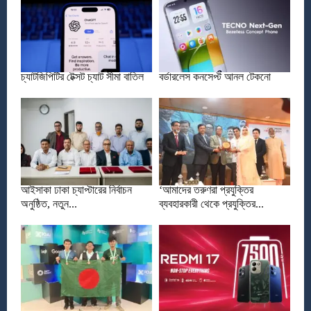
চ্যাটজিপিটির টেক্সট চ্যাট সীমা বাতিল
বর্ডারলেস কনসেপ্ট আনল টেকনো
আইসাকা ঢাকা চ্যাপ্টারের নির্বাচন
‘আমাদের তরুণরা প্রযুক্তির
অনুষ্ঠিত, নতুন...
ব্যবহারকারী থেকে প্রযুক্তির...