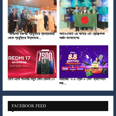
‘আমাদের তরুণরা প্রযুক্তির ব্যবহারকারী
আইওএআই ৩য় আসরে ৩টি ব্রোঞ্জপদক
থেকে প্রযুক্তির উদ্ভাবকে...
অর্জন বাংলাদেশের
দেশে এলো শাওমির নতুন ফোন রেডমি ১৭
দারাজের ‘৮.৮ গ্রেট ৮ সেল’ ক্যাম্পেইন
শুরু...
FACEBOOK FEED