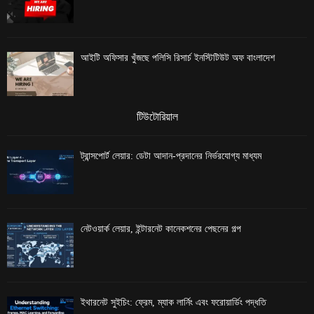
আইটি অফিসার খুঁজছে পলিসি রিসার্চ ইনস্টিটিউট অফ বাংলাদেশ
টিউটোরিয়াল
ট্রান্সপোর্ট লেয়ার: ডেটা আদান-প্রদানের নির্ভরযোগ্য মাধ্যম
নেটওয়ার্ক লেয়ার, ইন্টারনেট কানেকশনের পেছনের গল্প
ইথারনেট সুইচিং: ফ্রেম, ম্যাক লার্নিং এবং ফরোয়ার্ডিং পদ্ধতি