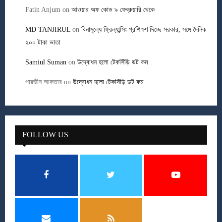
Fatin Anjum
on
আওয়ার অফ কোড ৯ ফেব্রুয়ারি থেকে
MD TANJIRUL
on
বিনামূল্যে ফ্রিল্যান্সিং প্রশিক্ষণ দিচ্ছে সরকার, সঙ্গে দৈনিক
২০০ টাকা ভাতা
Samiul Suman
on
উদ্বোধন হলো টেকসিঁড়ি ডট কম
পারভীন আকতার
on
উদ্বোধন হলো টেকসিঁড়ি ডট কম
FOLLOW US