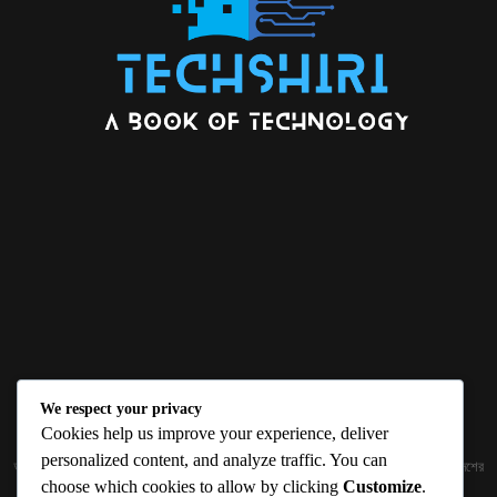
We respect your privacy
ABOUT US
Cookies help us improve your experience, deliver
personalized content, and analyze traffic. You can
জ্ঞান বিজ্ঞানের উৎকর্ষ আমাদের প্রভাবিত করে। আলোকিত করে। সেই আলো কে ধারণ কর দেশ ও বিদেশের
choose which cookies to allow by clicking
Customize
.
তথ্যপ্রযুক্তির অতিসাম্প্রতিক খবরাখবর পাঠকের হাতের মুঠোয় দিতে চায় টেকসিঁড়ি ডট কম।