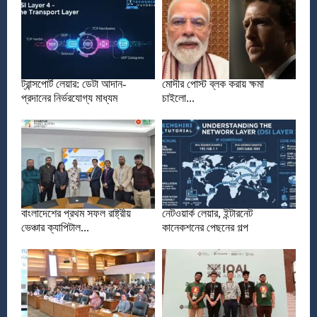
ট্রান্সপোর্ট লেয়ার: ডেটা আদান-
মোদীর পোস্ট ব্লক করায় ক্ষমা
প্রদানের নির্ভরযোগ্য মাধ্যম
চাইলো...
বাংলাদেশের প্রথম সফল রাষ্ট্রীয়
নেটওয়ার্ক লেয়ার, ইন্টারনেট
ভেঞ্চার ক্যাপিটাল...
কানেকশনের পেছনের গল্প