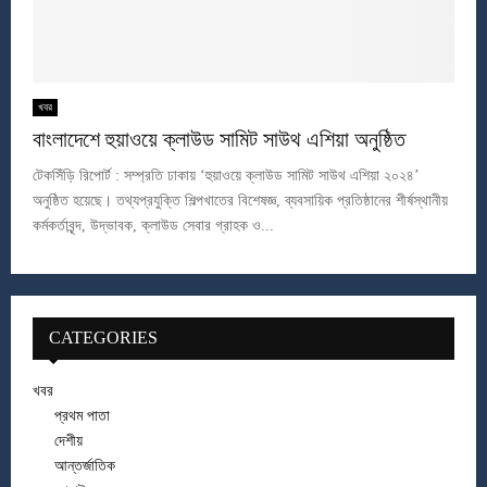
খবর
বাংলাদেশে হুয়াওয়ে ক্লাউড সামিট সাউথ এশিয়া অনুষ্ঠিত
টেকসিঁড়ি রিপোর্ট : সম্প্রতি ঢাকায় ‘হুয়াওয়ে ক্লাউড সামিট সাউথ এশিয়া ২০২৪’
অনুষ্ঠিত হয়েছে। তথ্যপ্রযুক্তি শিল্পখাতের বিশেষজ্ঞ, ব্যবসায়িক প্রতিষ্ঠানের শীর্ষস্থানীয়
কর্মকর্তাবৃন্দ, উদ্ভাবক, ক্লাউড সেবার গ্রাহক ও...
CATEGORIES
খবর
প্রথম পাতা
দেশীয়
আন্তর্জাতিক