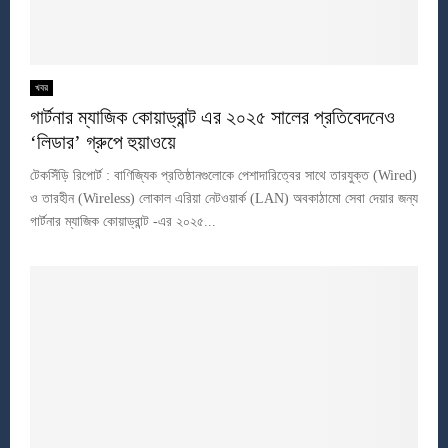
খবর
গার্টনার ম্যাজিক কোয়াড্রান্ট এর ২০২৫ সালের প্রতিবেদনেও
‘লিডার’ গ্রুপে হুয়াওয়ে
টেকসিঁড়ি রিপোর্ট : বাণিজ্যিক প্রতিষ্ঠানগুলোকে পেশাদারিত্বের সাথে তারযুক্ত (Wired)
ও তারহীন (Wireless) লোকাল এরিয়া নেটওয়ার্ক (LAN) অবকাঠামো সেবা দেয়ার জন্য
গার্টনার ম্যাজিক কোয়াড্রান্ট -এর ২০২৫...