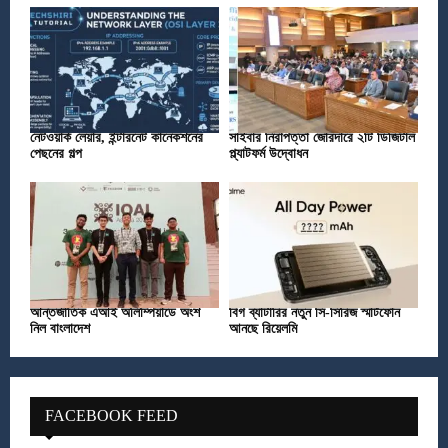
নেটওয়ার্ক লেয়ার, ইন্টারনেট কানেকশনের
সাইবার নিরাপত্তা জোরদারে ২টি ডিজিটাল
পেছনের গল্প
প্ল্যাটফর্ম উদ্বোধন
আন্তর্জাতিক এআই অলিম্পিয়াডে অংশ
বিগ ব্যাটারির নতুন সি-সিরিজ স্মার্টফোন
নিল বাংলাদেশ
আনছে রিয়েলমি
FACEBOOK FEED