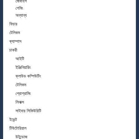
মোবাইল
গেমিং
অন্যান্য
ফিচার
টেলিকম
ক্যাম্পাস
চাকরী
আইটি
ইঞ্জিনিয়ারিং
ক্লাউড কম্পিউটিং
টেলিকম
প্রোগ্রামিং
লিনাক্স
সাইবার সিকিউরিটি
ইভেন্ট
টিউটোরিয়াল
উইন্ডোজ