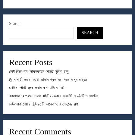
Search
SEARCH
Recent Posts
মেটা বিজ্ঞাপনে স্টেবলকয়েন পেমেন্ট সুবিধা চালু
ট্রান্সপোর্ট লেয়ার: ডেটা আদান-প্রদানের নির্ভরযোগ্য মাধ্যম
মোদীর পোস্ট ব্লক করায় ক্ষমা চাইলো মেটা
বাংলাদেশের প্রথম সফল রাষ্ট্রীয় ভেঞ্চার ক্যাপিটাল এক্সিট পালসটেক
নেটওয়ার্ক লেয়ার, ইন্টারনেট কানেকশনের পেছনের গল্প
Recent Comments