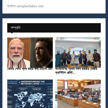
ইমেইলঃ
info@techshiri.com
সম্প্রতি
মোদীর পোস্ট ব্লক করায় ক্ষমা চাইলো মেটা
বাংলাদেশের প্রথম সফল রাষ্ট্রীয় ভেঞ্চার
ক্যাপিটাল এক্সিট...