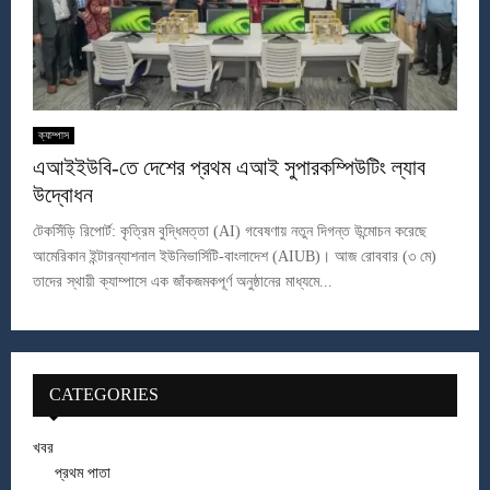
ক্যাম্পাস
এআইইউবি-তে দেশের প্রথম এআই সুপারকম্পিউটিং ল্যাব
উদ্বোধন
টেকসিঁড়ি রিপোর্ট: কৃত্রিম বুদ্ধিমত্তা (AI) গবেষণায় নতুন দিগন্ত উন্মোচন করেছে
আমেরিকান ইন্টারন্যাশনাল ইউনিভার্সিটি-বাংলাদেশ (AIUB)। আজ রোববার (৩ মে)
তাদের স্থায়ী ক্যাম্পাসে এক জাঁকজমকপূর্ণ অনুষ্ঠানের মাধ্যমে...
CATEGORIES
খবর
প্রথম পাতা