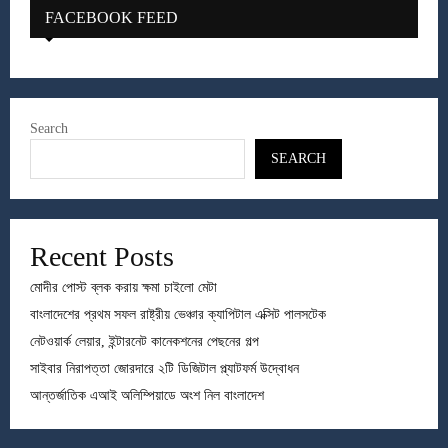
FACEBOOK FEED
Search
SEARCH
Recent Posts
মোদীর পোস্ট ব্লক করায় ক্ষমা চাইলো মেটা
বাংলাদেশের প্রথম সফল রাষ্ট্রীয় ভেঞ্চার ক্যাপিটাল এক্সিট পালসটেক
নেটওয়ার্ক লেয়ার, ইন্টারনেট কানেকশনের পেছনের গল্প
সাইবার নিরাপত্তা জোরদারে ২টি ডিজিটাল প্ল্যাটফর্ম উদ্বোধন
আন্তর্জাতিক এআই অলিম্পিয়াডে অংশ নিল বাংলাদেশ