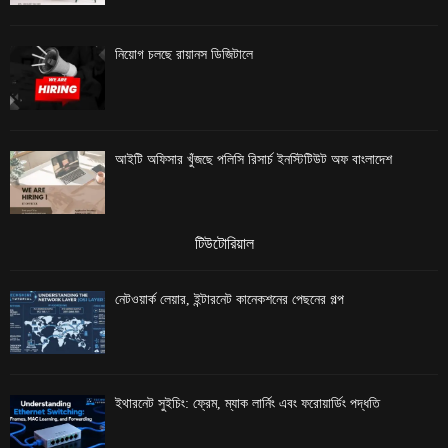
নিয়োগ চলছে রায়ানস ডিজিটালে
আইটি অফিসার খুঁজছে পলিসি রিসার্চ ইনস্টিটিউট অফ বাংলাদেশ
টিউটোরিয়াল
নেটওয়ার্ক লেয়ার, ইন্টারনেট কানেকশনের পেছনের গল্প
ইথারনেট সুইচিং: ফ্রেম, ম্যাক লার্নিং এবং ফরোয়ার্ডিং পদ্ধতি