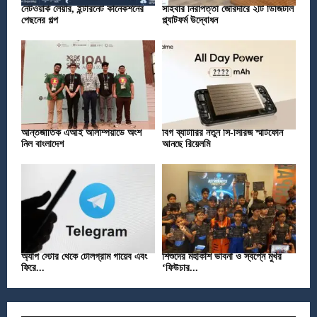
নেটওয়ার্ক লেয়ার, ইন্টারনেট কানেকশনের
সাইবার নিরাপত্তা জোরদারে ২টি ডিজিটাল
পেছনের গল্প
প্ল্যাটফর্ম উদ্বোধন
আন্তর্জাতিক এআই অলিম্পিয়াডে অংশ
বিগ ব্যাটারির নতুন সি-সিরিজ স্মার্টফোন
নিল বাংলাদেশ
আনছে রিয়েলমি
অ্যাপ স্টোর থেকে টেলিগ্রাম গায়েব এবং
শিশুদের মহাকাশ ভাবনা ও স্বপ্নে মুখর
ফিরে...
‘ফিউচার...