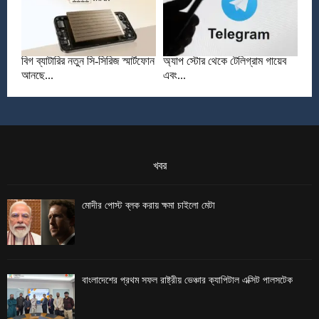
বিগ ব্যাটারির নতুন সি-সিরিজ স্মার্টফোন
অ্যাপ স্টোর থেকে টেলিগ্রাম গায়েব
আনছে...
এবং...
খবর
মোদীর পোস্ট ব্লক করায় ক্ষমা চাইলো মেটা
বাংলাদেশের প্রথম সফল রাষ্ট্রীয় ভেঞ্চার ক্যাপিটাল এক্সিট পালসটেক