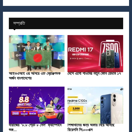
সম্প্রতি
আইওএআই ৩য় আসরে ৩টি ব্রোঞ্জপদক
দেশে এলো শাওমির নতুন ফোন রেডমি ১৭
অর্জন বাংলাদেশের
দারাজের ‘৮.৮ গ্রেট ৮ সেল’ ক্যাম্পেইন
শিক্ষার্থীদের জন্য অফার নিয়ে আসছে
শুরু...
রিয়েলমি সি১০০এক্স