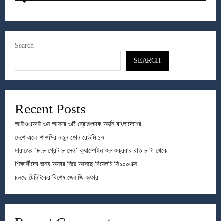
Search
SEARCH
Recent Posts
আইওএআই ৩য় আসরে ৩টি ব্রোঞ্জপদক অর্জন বাংলাদেশের
দেশে এলো শাওমির নতুন ফোন রেডমি ১৭
দারাজের ‘৮.৮ গ্রেট ৮ সেল’ ক্যাম্পেইন শুরু শুক্রবার রাত ৮ টা থেকে
শিক্ষার্থীদের জন্য অফার নিয়ে আসছে রিয়েলমি সি১০০এক্স
চলছে টেলিটকের বিশেষ জেন জি অফার