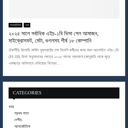
আন্তর্জাতিক
খবর
২০২৫ সালে সর্বাধিক এইচ-১বি ভিসা পেল আমাজন,
মাইক্রোসফট, মেটা, গুগলসহ শীর্ষ ১৮ কোম্পানি
টেকসিঁড়ি রিপোর্টঃ মার্কিন যুক্তরাষ্ট্রে দক্ষ বিদেশি কর্মীদের জন্য বহুল আলোচিত এইচ-১বি
(H-1B) ভিসা অনুমোদনের ক্ষেত্রে ২০২৫ সালের প্রথমার্ধে (জানুয়ারি থেকে জুন)
একচ্ছত্র আধিপত্য দেখিয়েছে বিশ্বের...
CATEGORIES
খবর
প্রথম পাতা
দেশীয়
আন্তর্জাতিক