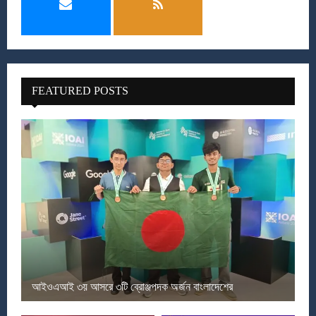
FEATURED POSTS
আইওএআই ৩য় আসরে ৩টি ব্রোঞ্জপদক অর্জন বাংলাদেশের