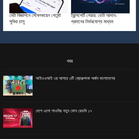
মেটা বিজ্ঞাপনে স্টেবলকয়েন পেমেন্ট
ট্রান্সপোর্ট লেয়ার: ডেটা আদান-
সুবিধা চালু
প্রদানের নির্ভরযোগ্য মাধ্যম
খবর
আইওএআই ৩য় আসরে ৩টি ব্রোঞ্জপদক অর্জন বাংলাদেশের
দেশে এলো শাওমির নতুন ফোন রেডমি ১৭