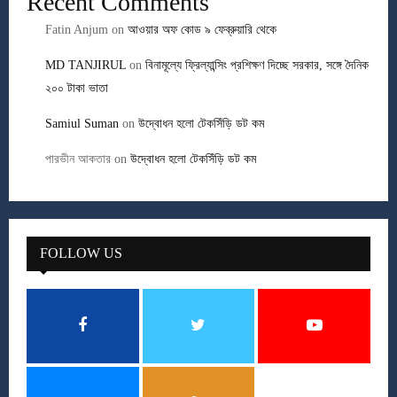
Recent Comments
Fatin Anjum
on
আওয়ার অফ কোড ৯ ফেব্রুয়ারি থেকে
MD TANJIRUL
on
বিনামূল্যে ফ্রিল্যান্সিং প্রশিক্ষণ দিচ্ছে সরকার, সঙ্গে দৈনিক
২০০ টাকা ভাতা
Samiul Suman
on
উদ্বোধন হলো টেকসিঁড়ি ডট কম
পারভীন আকতার
on
উদ্বোধন হলো টেকসিঁড়ি ডট কম
FOLLOW US