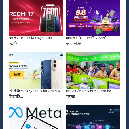
দেশে এলো শাওমির নতুন ফোন
দারাজের ‘৮.৮ গ্রেট ৮ সেল’
রেডমি...
ক্যাম্পেইন...
শিক্ষার্থীদের জন্য অফার নিয়ে আসছে
চলছে টেলিটকের বিশেষ জেন জি
রিয়েলমি...
অফার