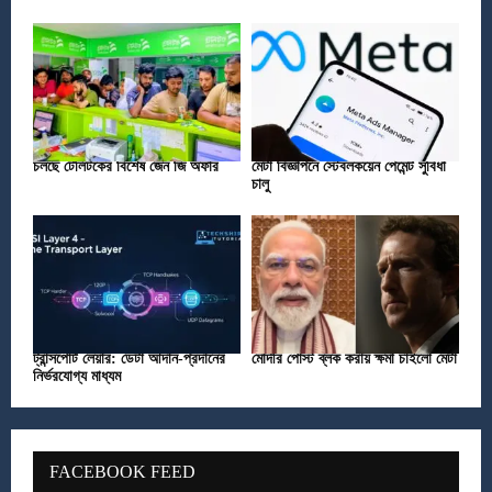
চলছে টেলিটকের বিশেষ জেন জি অফার
মেটা বিজ্ঞাপনে স্টেবলকয়েন পেমেন্ট সুবিধা
চালু
ট্রান্সপোর্ট লেয়ার: ডেটা আদান-প্রদানের
মোদীর পোস্ট ব্লক করায় ক্ষমা চাইলো মেটা
নির্ভরযোগ্য মাধ্যম
FACEBOOK FEED