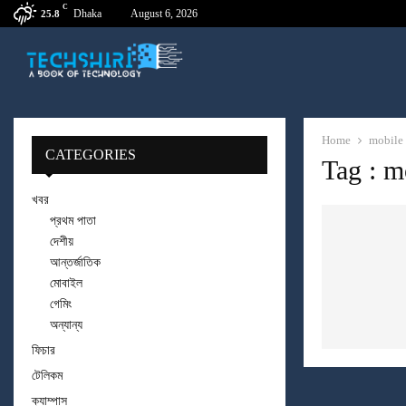
C
Dhaka
August 6, 2026
25.8
Home
mobile
CATEGORIES
Tag : m
খবর
প্রথম পাতা
দেশীয়
আন্তর্জাতিক
মোবাইল
গেমিং
অন্যান্য
ফিচার
টেলিকম
ক্যাম্পাস