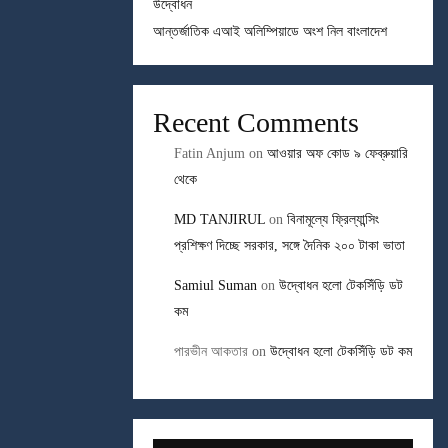
উদ্বোধন
আন্তর্জাতিক এআই অলিম্পিয়াডে অংশ নিল বাংলাদেশ
Recent Comments
Fatin Anjum
on
আওয়ার অফ কোড ৯ ফেব্রুয়ারি
থেকে
MD TANJIRUL
on
বিনামূল্যে ফ্রিল্যান্সিং
প্রশিক্ষণ দিচ্ছে সরকার, সঙ্গে দৈনিক ২০০ টাকা ভাতা
Samiul Suman
on
উদ্বোধন হলো টেকসিঁড়ি ডট
কম
পারভীন আকতার
on
উদ্বোধন হলো টেকসিঁড়ি ডট কম