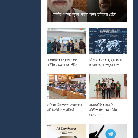
মোদীর পোস্ট ব্লক করায় ক্ষমা চাইলো মেটা
বাংলাদেশের প্রথম সফল
নেটওয়ার্ক লেয়ার, ইন্টারনেট
রাষ্ট্রীয় ভেঞ্চার ক্যাপিটাল...
কানেকশনের পেছনের গল্প
সাইবার নিরাপত্তা জোরদারে
আন্তর্জাতিক এআই
২টি ডিজিটাল প্ল্যাটফর্ম...
অলিম্পিয়াডে অংশ নিল
বাংলাদেশ