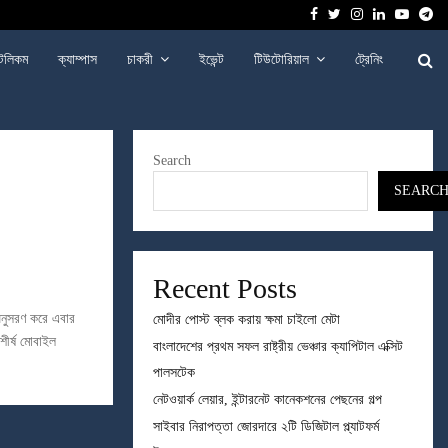
Facebook
Twitter
Instagram
Linkedin
Youtu
Te
েলিকম
ক্যাম্পাস
চাকরী
ইভেন্ট
টিউটোরিয়াল
ট্রেনিং
Search
SEARC
Recent Posts
অনুসরণ করে এবার
মোদীর পোস্ট ব্লক করায় ক্ষমা চাইলো মেটা
শীর্ষ মোবাইল
বাংলাদেশের প্রথম সফল রাষ্ট্রীয় ভেঞ্চার ক্যাপিটাল এক্সিট
পালসটেক
নেটওয়ার্ক লেয়ার, ইন্টারনেট কানেকশনের পেছনের গল্প
সাইবার নিরাপত্তা জোরদারে ২টি ডিজিটাল প্ল্যাটফর্ম