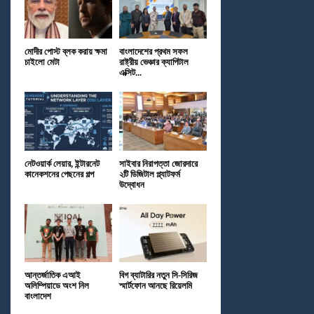
মোদীর পোস্ট ব্লক করায় ক্ষমা
বাংলাদেশের প্রথম সফল
চাইলো মেটা
রাষ্ট্রীয় ভেঞ্চার ক্যাপিটাল
এক্সিট...
নেটওয়ার্ক লেয়ার, ইন্টারনেট
সাইবার নিরাপত্তা জোরদারে
কানেকশনের পেছনের গল্প
২টি ডিজিটাল প্ল্যাটফর্ম
উদ্বোধন
আন্তর্জাতিক এআই
বিগ ব্যাটারির নতুন সি-সিরিজ
অলিম্পিয়াডে অংশ নিল
স্মার্টফোন আনছে রিয়েলমি
বাংলাদেশ