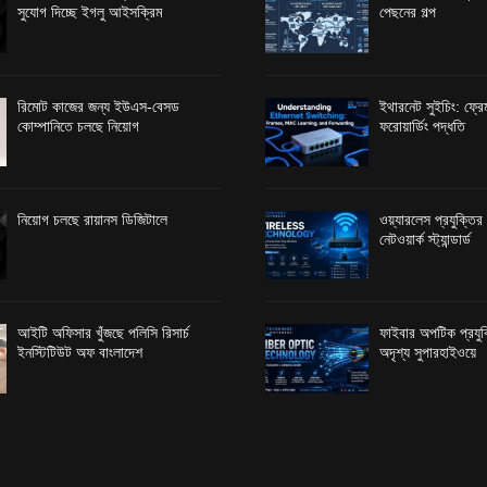
সুযোগ দিচ্ছে ইগলু আইসক্রিম
পেছনের গল্প
রিমোট কাজের জন্য ইউএস-বেসড
ইথারনেট সুইচিং: ফ্রেম
কোম্পানিতে চলছে নিয়োগ
ফরোয়ার্ডিং পদ্ধতি
নিয়োগ চলছে রায়ানস ডিজিটালে
ওয়্যারলেস প্রযুক্তি
নেটওয়ার্ক স্ট্যান্ডার্ড
আইটি অফিসার খুঁজছে পলিসি রিসার্চ
ফাইবার অপটিক প্রযুক্
ইনস্টিটিউট অফ বাংলাদেশ
অদৃশ্য সুপারহাইওয়ে