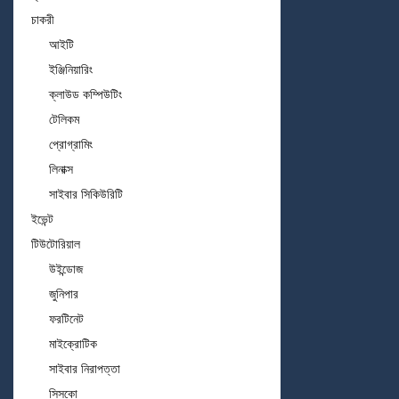
চাকরী
আইটি
ইঞ্জিনিয়ারিং
ক্লাউড কম্পিউটিং
টেলিকম
প্রোগ্রামিং
লিনাক্স
সাইবার সিকিউরিটি
ইভেন্ট
টিউটোরিয়াল
উইন্ডোজ
জুনিপার
ফরটিনেট
মাইক্রোটিক
সাইবার নিরাপত্তা
সিসকো