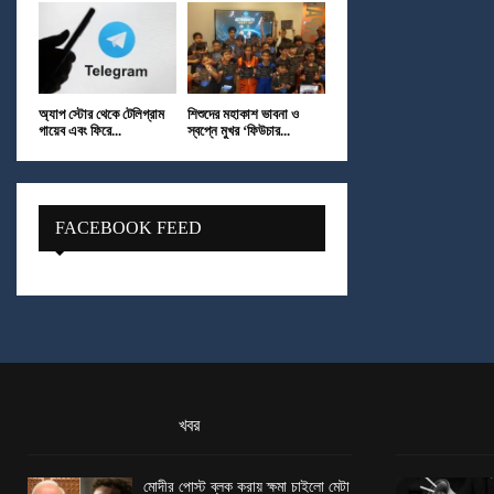
অ্যাপ স্টোর থেকে টেলিগ্রাম
শিশুদের মহাকাশ ভাবনা ও
গায়েব এবং ফিরে...
স্বপ্নে মুখর ‘ফিউচার...
FACEBOOK FEED
খবর
মোদীর পোস্ট ব্লক করায় ক্ষমা চাইলো মেটা