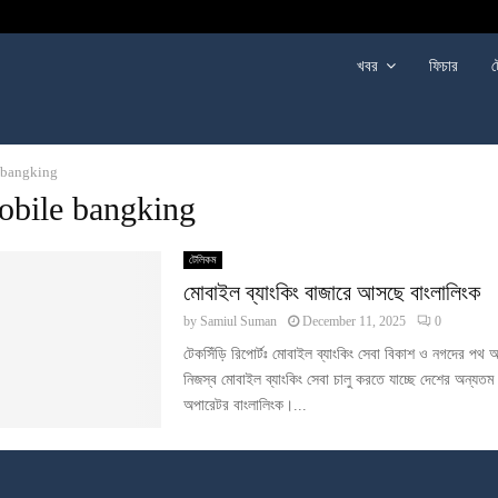
খবর
ফিচার
ট
 bangking
obile bangking
টেলিকম
মোবাইল ব্যাংকিং বাজারে আসছে বাংলালিংক
by
Samiul Suman
December 11, 2025
0
টেকসিঁড়ি রিপোর্টঃ মোবাইল ব্যাংকিং সেবা বিকাশ ও নগদের পথ 
নিজস্ব মোবাইল ব্যাংকিং সেবা চালু করতে যাচ্ছে দেশের অন্যতম 
অপারেটর বাংলালিংক।...