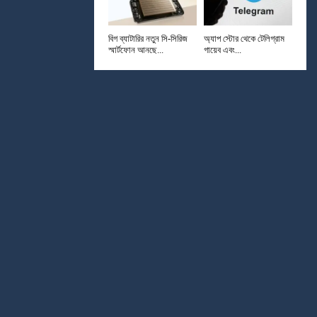
বিগ ব্যাটারির নতুন সি-সিরিজ
অ্যাপ স্টোর থেকে টেলিগ্রাম
স্মার্টফোন আনছে...
গায়েব এবং...