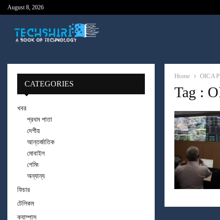
August 8, 2026
Home
OICA P
CATEGORIES
Tag : O
খবর
প্রথম পাতা
দেশীয়
আন্তর্জাতিক
মোবাইল
গেমিং
অন্যান্য
ফিচার
টেলিকম
ক্যাম্পাস