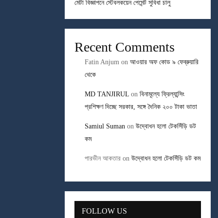
মেটা বিজ্ঞাপনে স্টেবলকয়েন পেমেন্ট সুবিধা চালু
Recent Comments
Fatin Anjum
on
আওয়ার অফ কোড ৯ ফেব্রুয়ারি
থেকে
MD TANJIRUL
on
বিনামূল্যে ফ্রিল্যান্সিং
প্রশিক্ষণ দিচ্ছে সরকার, সঙ্গে দৈনিক ২০০ টাকা ভাতা
Samiul Suman
on
উদ্বোধন হলো টেকসিঁড়ি ডট
কম
পারভীন আকতার
on
উদ্বোধন হলো টেকসিঁড়ি ডট কম
FOLLOW US