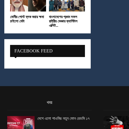
মোদীর পোস্ট ব্লক করায় ক্ষমা
বাংলাদেশের প্রথম সফল
চাইলো মেটা
রাষ্ট্রীয় ভেঞ্চার ক্যাপিটাল
এক্সিট...
FACEBOOK FEED
খবর
দেশে এলো শাওমির নতুন ফোন রেডমি ১৭