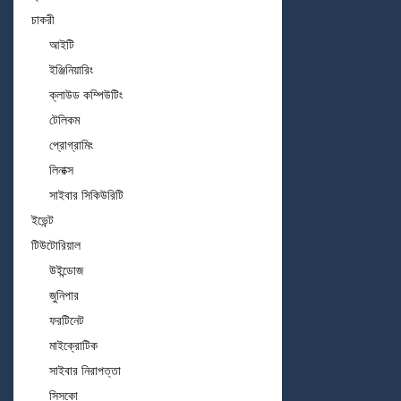
চাকরী
আইটি
ইঞ্জিনিয়ারিং
ক্লাউড কম্পিউটিং
টেলিকম
প্রোগ্রামিং
লিনাক্স
সাইবার সিকিউরিটি
ইভেন্ট
টিউটোরিয়াল
উইন্ডোজ
জুনিপার
ফরটিনেট
মাইক্রোটিক
সাইবার নিরাপত্তা
সিসকো