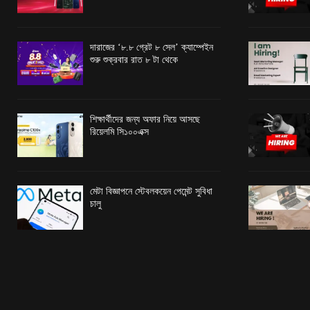
দারাজের ‘৮.৮ গ্রেট ৮ সেল’ ক্যাম্পেইন
শুরু শুক্রবার রাত ৮ টা থেকে
শিক্ষার্থীদের জন্য অফার নিয়ে আসছে
রিয়েলমি সি১০০এক্স
মেটা বিজ্ঞাপনে স্টেবলকয়েন পেমেন্ট সুবিধা
চালু