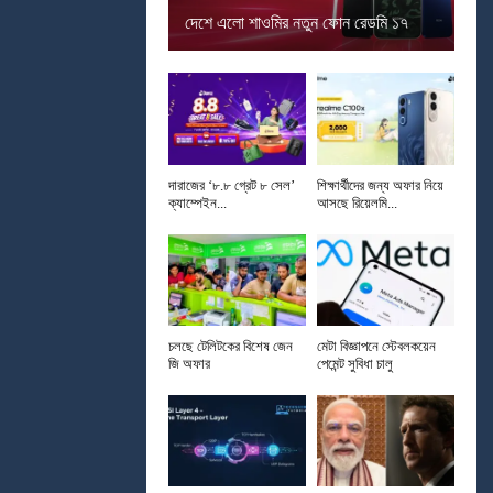
দেশে এলো শাওমির নতুন ফোন রেডমি ১৭
দারাজের ‘৮.৮ গ্রেট ৮ সেল’
শিক্ষার্থীদের জন্য অফার নিয়ে
ক্যাম্পেইন...
আসছে রিয়েলমি...
চলছে টেলিটকের বিশেষ জেন
মেটা বিজ্ঞাপনে স্টেবলকয়েন
জি অফার
পেমেন্ট সুবিধা চালু