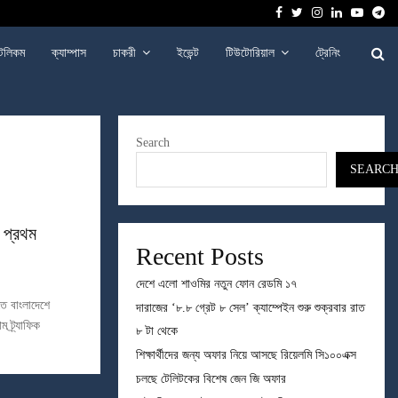
Facebook
Twitter
Instagram
Linkedin
Youtu
Te
েলিকম
ক্যাম্পাস
চাকরী
ইভেন্ট
টিউটোরিয়াল
ট্রেনিং
Search
SEARC
 প্রথম
Recent Posts
দেশে এলো শাওমির নতুন ফোন রেডমি ১৭
তে বাংলাদেশে
দারাজের ‘৮.৮ গ্রেট ৮ সেল’ ক্যাম্পেইন শুরু শুক্রবার রাত
 ট্র্যাফিক
৮ টা থেকে
শিক্ষার্থীদের জন্য অফার নিয়ে আসছে রিয়েলমি সি১০০এক্স
চলছে টেলিটকের বিশেষ জেন জি অফার