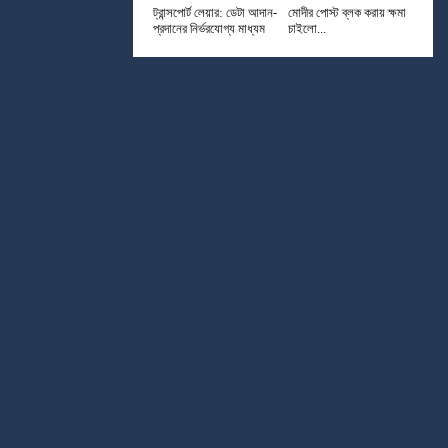
ট্রান্সপোর্ট লেয়ার: ডেটা আদান-
মোদীর পোস্ট ব্লক করায় ক্ষমা
প্রদানের নির্ভরযোগ্য মাধ্যম
চাইলো...