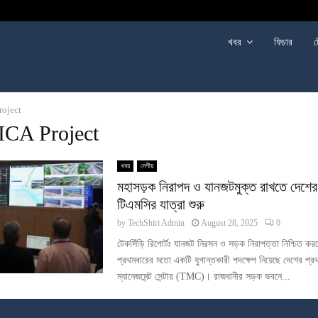
খবর
ফিচার
ট
roject
ICA Project
খবর
দেশীয়
মহাসড়ক নিরাপদ ও যানজটমুক্ত রাখতে দেশের
টিএমসির যাত্রা শুরু
by
TechShiri Admin
August 28, 2025
0
টেকসিঁড়ি রিপোর্টঃ যানজট নিরসন ও সড়ক নিরাপত্তা নিশ্চিত কর
প্রথমবারের মতো একটি যুগান্তকারী পদক্ষেপ নিয়েছে দেশের প্রথম
ম্যানেজমেন্ট সেন্টার (TMC)। রাজধানীর সড়ক ভবনে...