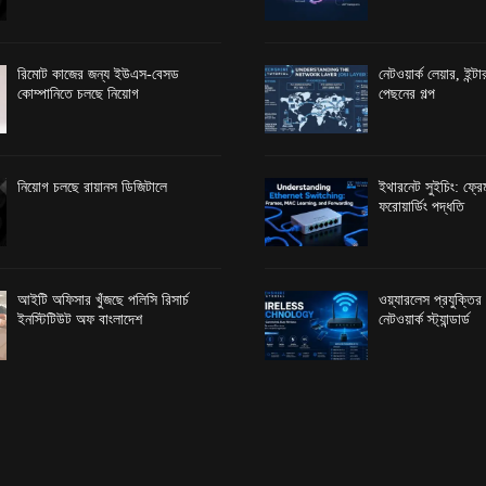
রিমোট কাজের জন্য ইউএস-বেসড
নেটওয়ার্ক লেয়ার, ইন্
কোম্পানিতে চলছে নিয়োগ
পেছনের গল্প
নিয়োগ চলছে রায়ানস ডিজিটালে
ইথারনেট সুইচিং: ফ্রেম
ফরোয়ার্ডিং পদ্ধতি
আইটি অফিসার খুঁজছে পলিসি রিসার্চ
ওয়্যারলেস প্রযুক্তি
ইনস্টিটিউট অফ বাংলাদেশ
নেটওয়ার্ক স্ট্যান্ডার্ড