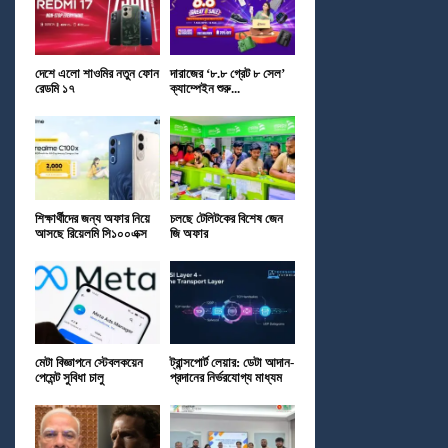
দেশে এলো শাওমির নতুন ফোন
দারাজের ‘৮.৮ গ্রেট ৮ সেল’
রেডমি ১৭
ক্যাম্পেইন শুরু...
শিক্ষার্থীদের জন্য অফার নিয়ে
চলছে টেলিটকের বিশেষ জেন
আসছে রিয়েলমি সি১০০এক্স
জি অফার
মেটা বিজ্ঞাপনে স্টেবলকয়েন
ট্রান্সপোর্ট লেয়ার: ডেটা আদান-
পেমেন্ট সুবিধা চালু
প্রদানের নির্ভরযোগ্য মাধ্যম