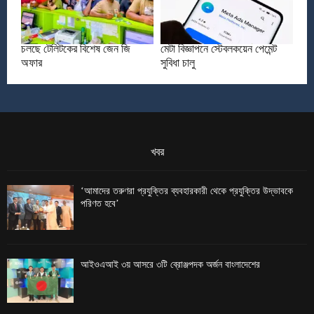
চলছে টেলিটকের বিশেষ জেন জি
মেটা বিজ্ঞাপনে স্টেবলকয়েন পেমেন্ট
অফার
সুবিধা চালু
খবর
‘আমাদের তরুণরা প্রযুক্তির ব্যবহারকারী থেকে প্রযুক্তির উদ্ভাবকে
পরিণত হবে’
আইওএআই ৩য় আসরে ৩টি ব্রোঞ্জপদক অর্জন বাংলাদেশের