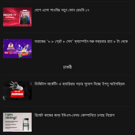
দেশে এলো শাওমির নতুন ফোন রেডমি ১৭
দারাজের ‘৮.৮ গ্রেট ৮ সেল’ ক্যাম্পেইন শুরু শুক্রবার রাত ৮ টা থেকে
চাকরী
ডিজিটাল মার্কেটিং এ ক্যারিয়ার গড়ার সুযোগ দিচ্ছে ইগলু আইসক্রিম
রিমোট কাজের জন্য ইউএস-বেসড কোম্পানিতে চলছে নিয়োগ