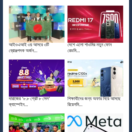
আইওএআই ৩য় আসরে ৩টি
দেশে এলো শাওমির নতুন ফোন
ব্রোঞ্জপদক অর্জন...
রেডমি...
দারাজের ‘৮.৮ গ্রেট ৮ সেল’
শিক্ষার্থীদের জন্য অফার নিয়ে আসছে
ক্যাম্পেইন...
রিয়েলমি...