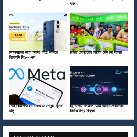
শুরু...
শিক্ষার্থীদের জন্য অফার নিয়ে আসছে
চলছে টেলিটকের বিশেষ জেন জি অফার
রিয়েলমি সি১০০এক্স
মেটা বিজ্ঞাপনে স্টেবলকয়েন পেমেন্ট সুবিধা
ট্রান্সপোর্ট লেয়ার: ডেটা আদান-প্রদানের
চালু
নির্ভরযোগ্য মাধ্যম