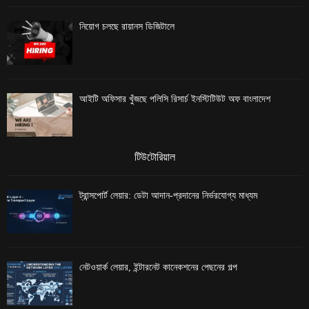
নিয়োগ চলছে রায়ানস ডিজিটালে
আইটি অফিসার খুঁজছে পলিসি রিসার্চ ইনস্টিটিউট অফ বাংলাদেশ
টিউটোরিয়াল
ট্রান্সপোর্ট লেয়ার: ডেটা আদান-প্রদানের নির্ভরযোগ্য মাধ্যম
নেটওয়ার্ক লেয়ার, ইন্টারনেট কানেকশনের পেছনের গল্প