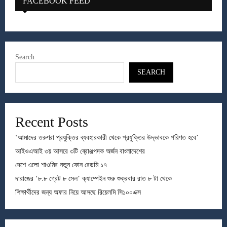
FACEBOOK FEED
Search
SEARCH
Recent Posts
‘আমাদের তরুণরা প্রযুক্তির ব্যবহারকারী থেকে প্রযুক্তির উদ্ভাবকে পরিণত হবে’
আইওএআই ৩য় আসরে ৩টি ব্রোঞ্জপদক অর্জন বাংলাদেশের
দেশে এলো শাওমির নতুন ফোন রেডমি ১৭
দারাজের ‘৮.৮ গ্রেট ৮ সেল’ ক্যাম্পেইন শুরু শুক্রবার রাত ৮ টা থেকে
শিক্ষার্থীদের জন্য অফার নিয়ে আসছে রিয়েলমি সি১০০এক্স