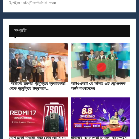
ইমেইলঃ
info@techshiri.com
সম্প্রতি
‘আমাদের তরুণরা প্রযুক্তির ব্যবহারকারী
আইওএআই ৩য় আসরে ৩টি ব্রোঞ্জপদক
থেকে প্রযুক্তির উদ্ভাবকে...
অর্জন বাংলাদেশের
দেশে এলো শাওমির নতুন ফোন রেডমি ১৭
দারাজের ‘৮.৮ গ্রেট ৮ সেল’ ক্যাম্পেইন