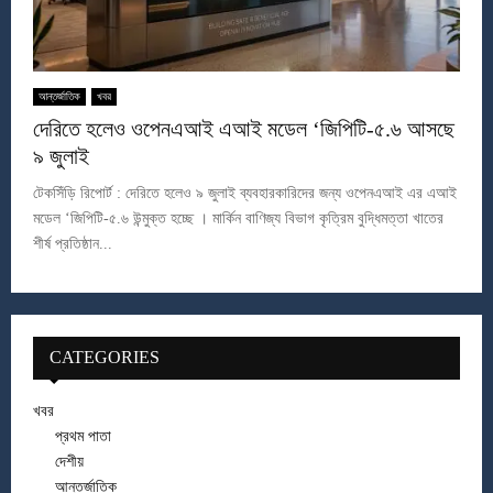
আন্তর্জাতিক
খবর
দেরিতে হলেও ওপেনএআই এআই মডেল ‘জিপিটি-৫.৬ আসছে
৯ জুলাই
টেকসিঁড়ি রিপোর্ট : দেরিতে হলেও ৯ জুলাই ব্যবহারকারিদের জন্য ওপেনএআই এর এআই
মডেল ‘জিপিটি-৫.৬ উন্মুক্ত হচ্ছে । মার্কিন বাণিজ্য বিভাগ কৃত্রিম বুদ্ধিমত্তা খাতের
শীর্ষ প্রতিষ্ঠান...
CATEGORIES
খবর
প্রথম পাতা
দেশীয়
আন্তর্জাতিক