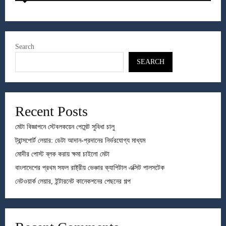
Search
SEARCH
Recent Posts
মেটা বিজ্ঞাপনে স্টেবলকয়েন পেমেন্ট সুবিধা চালু
ট্রান্সপোর্ট লেয়ার: ডেটা আদান-প্রদানের নির্ভরযোগ্য মাধ্যম
মোদীর পোস্ট ব্লক করায় ক্ষমা চাইলো মেটা
বাংলাদেশের প্রথম সফল রাষ্ট্রীয় ভেঞ্চার ক্যাপিটাল এক্সিট পালসটেক
নেটওয়ার্ক লেয়ার, ইন্টারনেট কানেকশনের পেছনের গল্প