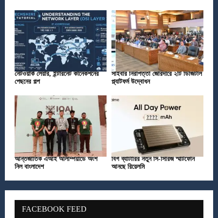
নেটওয়ার্ক লেয়ার, ইন্টারনেট কানেকশনের
সাইবার নিরাপত্তা জোরদারে ২টি ডিজিটাল
পেছনের গল্প
প্ল্যাটফর্ম উদ্বোধন
আন্তর্জাতিক এআই অলিম্পিয়াডে অংশ
বিগ ব্যাটারির নতুন সি-সিরিজ স্মার্টফোন
নিল বাংলাদেশ
আনছে রিয়েলমি
FACEBOOK FEED