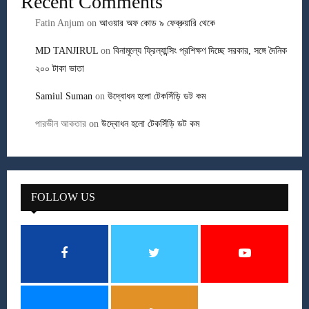
Recent Comments
Fatin Anjum
on
আওয়ার অফ কোড ৯ ফেব্রুয়ারি থেকে
MD TANJIRUL
on
বিনামূল্যে ফ্রিল্যান্সিং প্রশিক্ষণ দিচ্ছে সরকার, সঙ্গে দৈনিক
২০০ টাকা ভাতা
Samiul Suman
on
উদ্বোধন হলো টেকসিঁড়ি ডট কম
পারভীন আকতার
on
উদ্বোধন হলো টেকসিঁড়ি ডট কম
FOLLOW US