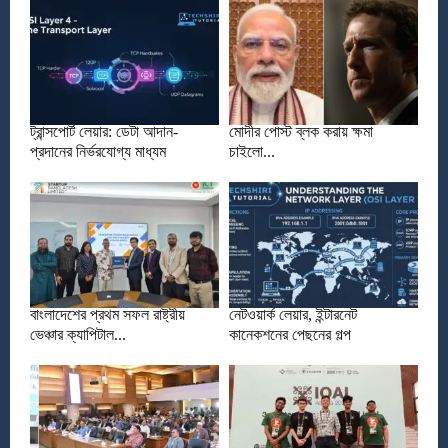
ট্রান্সপোর্ট লেয়ার: ডেটা আদান-
মোদীর পোস্ট ব্লক করায় ক্ষমা
প্রদানের নির্ভরযোগ্য মাধ্যম
চাইলো...
বাংলাদেশের প্রথম সফল রাষ্ট্রীয়
নেটওয়ার্ক লেয়ার, ইন্টারনেট
ভেঞ্চার ক্যাপিটাল...
কানেকশনের পেছনের গল্প