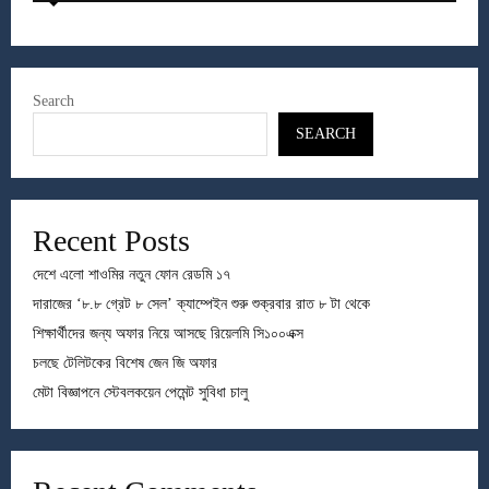
Search
SEARCH
Recent Posts
দেশে এলো শাওমির নতুন ফোন রেডমি ১৭
দারাজের ‘৮.৮ গ্রেট ৮ সেল’ ক্যাম্পেইন শুরু শুক্রবার রাত ৮ টা থেকে
শিক্ষার্থীদের জন্য অফার নিয়ে আসছে রিয়েলমি সি১০০এক্স
চলছে টেলিটকের বিশেষ জেন জি অফার
মেটা বিজ্ঞাপনে স্টেবলকয়েন পেমেন্ট সুবিধা চালু