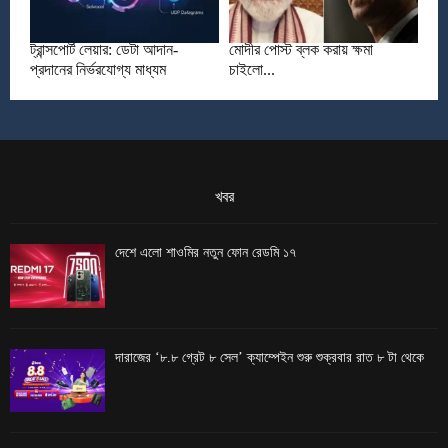
ট্রান্সপোর্ট লেয়ার: ডেটা আদান-
মোদীর পোস্ট ব্লক করায় ক্ষমা
প্রদানের নির্ভরযোগ্য মাধ্যম
চাইলো...
খবর
দেশে এলো শাওমির নতুন ফোন রেডমি ১৭
দারাজের ‘৮.৮ গ্রেট ৮ সেল’ ক্যাম্পেইন শুরু শুক্রবার রাত ৮ টা থেকে