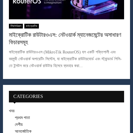
টিউটোরিয়াল
মাইক্রোটিক
মাইক্রোটিক রাউটারওএস: নেটওয়ার্ক ম্যানেজমেন্টের অসাধারণ
ফিচারসমূহ
মাইক্রোটিক রাউটারওএস (MikroTik RouterOS) হল একটি শক্তিশালী এবং
বহুমুখী নেটওয়ার্ক অপারেটিং সিস্টেম, যা মাইক্রোটিক রাউটারবোর্ড এবং স্ট্যান্ডার্ড পিসি-
তে ইন্সটল করে নেটওয়ার্ক রাউটার হিসেবে ব্যবহার করা...
CATEGORIES
খবর
প্রথম পাতা
দেশীয়
আন্তর্জাতিক