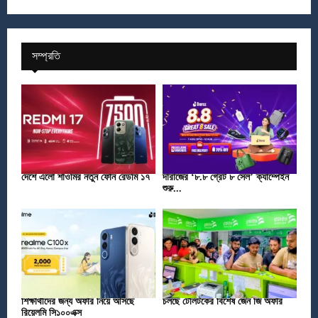
সম্প্রতি
দেশে এলো শাওমির নতুন ফোন রেডমি ১৭
দারাজের ‘৮.৮ গ্রেট ৮ সেল’ ক্যাম্পেইন
শুরু...
শিক্ষার্থীদের জন্য অফার নিয়ে আসছে
চলছে টেলিটকের বিশেষ জেন জি অফার
রিয়েলমি সি১০০এক্স