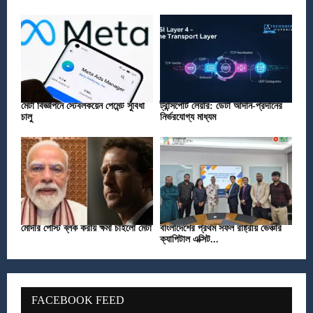
মেটা বিজ্ঞাপনে স্টেবলকয়েন পেমেন্ট সুবিধা
ট্রান্সপোর্ট লেয়ার: ডেটা আদান-প্রদানের
চালু
নির্ভরযোগ্য মাধ্যম
মোদীর পোস্ট ব্লক করায় ক্ষমা চাইলো মেটা
বাংলাদেশের প্রথম সফল রাষ্ট্রীয় ভেঞ্চার
ক্যাপিটাল এক্সিট...
FACEBOOK FEED