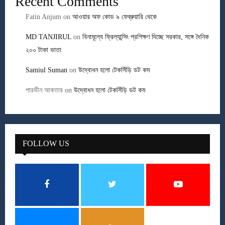
Recent Comments
Fatin Anjum
on
আওয়ার অফ কোড ৯ ফেব্রুয়ারি থেকে
MD TANJIRUL
on
বিনামূল্যে ফ্রিল্যান্সিং প্রশিক্ষণ দিচ্ছে সরকার, সঙ্গে দৈনিক
২০০ টাকা ভাতা
Samiul Suman
on
উদ্বোধন হলো টেকসিঁড়ি ডট কম
পারভীন আকতার
on
উদ্বোধন হলো টেকসিঁড়ি ডট কম
FOLLOW US