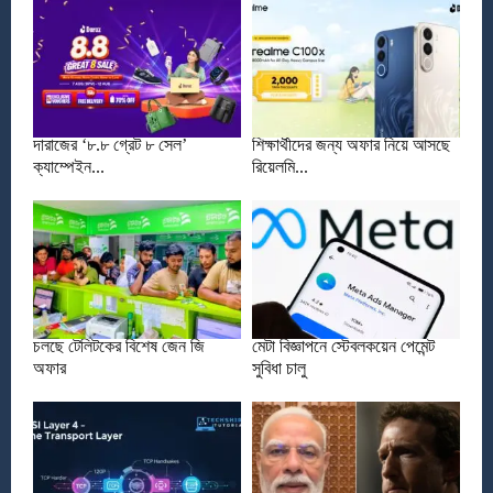
দারাজের ‘৮.৮ গ্রেট ৮ সেল’
শিক্ষার্থীদের জন্য অফার নিয়ে আসছে
ক্যাম্পেইন...
রিয়েলমি...
চলছে টেলিটকের বিশেষ জেন জি
মেটা বিজ্ঞাপনে স্টেবলকয়েন পেমেন্ট
অফার
সুবিধা চালু