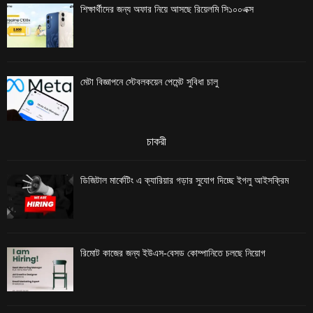
শিক্ষার্থীদের জন্য অফার নিয়ে আসছে রিয়েলমি সি১০০এক্স
মেটা বিজ্ঞাপনে স্টেবলকয়েন পেমেন্ট সুবিধা চালু
চাকরী
ডিজিটাল মার্কেটিং এ ক্যারিয়ার গড়ার সুযোগ দিচ্ছে ইগলু আইসক্রিম
রিমোট কাজের জন্য ইউএস-বেসড কোম্পানিতে চলছে নিয়োগ