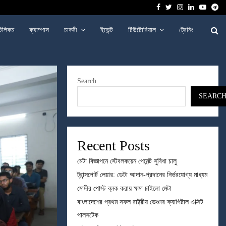
Facebook
Twitter
Instagram
Linkedin
Youtu
Te
েলিকম
ক্যাম্পাস
চাকরী
ইভেন্ট
টিউটোরিয়াল
ট্রেনিং
Search
SEARC
Recent Posts
মেটা বিজ্ঞাপনে স্টেবলকয়েন পেমেন্ট সুবিধা চালু
ট্রান্সপোর্ট লেয়ার: ডেটা আদান-প্রদানের নির্ভরযোগ্য মাধ্যম
মোদীর পোস্ট ব্লক করায় ক্ষমা চাইলো মেটা
বাংলাদেশের প্রথম সফল রাষ্ট্রীয় ভেঞ্চার ক্যাপিটাল এক্সিট
পালসটেক