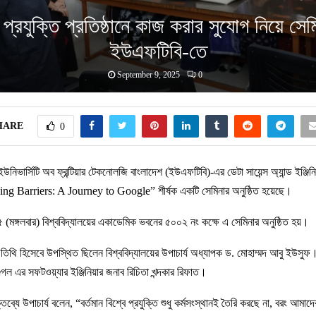
্ষ প্রযুক্তি প্রতিষ্ঠানে কাজ করার সুযোগ নিয়ে সেম
ইউএফটিবি-তে
September 9, 2025
0
HARE
0
 ইউনিভার্সিটি অব ফ্রন্টিয়ার টেকনোলজি বাংলাদেশ (ইউএফটিবি)-এর ডেটা সায়েন্স অ্যান্ড ইঞ্জিনি
ng Barriers: A Journey to Google” শীর্ষক একটি সেমিনার অনুষ্ঠিত হয়েছে।
 (মঙ্গলবার) বিশ্ববিদ্যালয়ের একাডেমিক ভবনের ৫০০২ নং কক্ষে এ সেমিনার অনুষ্ঠিত হয়।
তিথি হিসেবে উপস্থিত ছিলেন বিশ্ববিদ্যালয়ের উপাচার্য অধ্যাপক ড. মোহাম্মদ আবু ইউসুফ। 
ল এর সফটওয়্যার ইঞ্জিনিয়ার জনাব রিচিতা খন্দকার রিফাত।
ব্যে উপাচার্য বলেন, “বর্তমান বিশ্বে প্রযুক্তি শুধু কর্মসংস্থানই তৈরি করছে না, বরং আমাদে