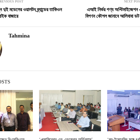
REVIOUS POST
NEXT PO
ন দুই মডেলের ওয়ালটন ব্র্যান্ডের তাকিওন
এআই নির্ভর পণ্য অপ্টিমাইজেশন 
বাইক বাজারে
বিপণন কৌশল জানাবে আলিবাবা ডট
Tahmina
OSTS
 পাচ্ছেন বিএসসিএলে
‘এক্সামিনেশন এন্ড এডুকেশন অর্ডিন্যান্স’
‘ব্লু-ইকোনমির সঙ্গে ৪র্থ