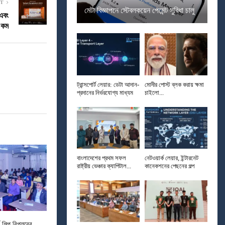
ST
মেটা বিজ্ঞাপনে স্টেবলকয়েন পেমেন্ট সুবিধা চালু
এবং
 কম
ট্রান্সপোর্ট লেয়ার: ডেটা আদান-
মোদীর পোস্ট ব্লক করায় ক্ষমা
প্রদানের নির্ভরযোগ্য মাধ্যম
চাইলো...
বাংলাদেশের প্রথম সফল
নেটওয়ার্ক লেয়ার, ইন্টারনেট
রাষ্ট্রীয় ভেঞ্চার ক্যাপিটাল...
কানেকশনের পেছনের গল্প
 শিল্প বিপ্লবের