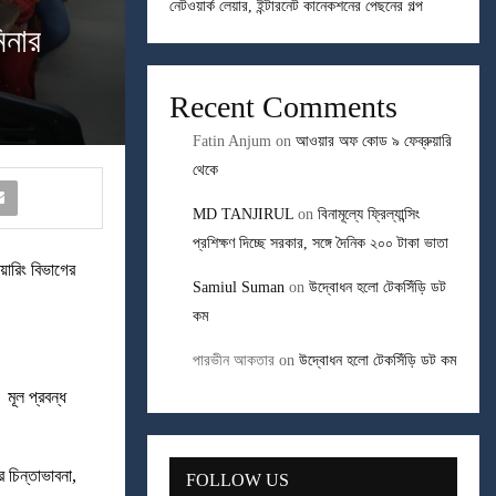
নেটওয়ার্ক লেয়ার, ইন্টারনেট কানেকশনের পেছনের গল্প
িনার
Recent Comments
Fatin Anjum
on
আওয়ার অফ কোড ৯ ফেব্রুয়ারি
থেকে
MD TANJIRUL
on
বিনামূল্যে ফ্রিল্যান্সিং
প্রশিক্ষণ দিচ্ছে সরকার, সঙ্গে দৈনিক ২০০ টাকা ভাতা
য়ারিং বিভাগের
Samiul Suman
on
উদ্বোধন হলো টেকসিঁড়ি ডট
কম
পারভীন আকতার
on
উদ্বোধন হলো টেকসিঁড়ি ডট কম
মূল প্রবন্ধ
র চিন্তাভাবনা,
FOLLOW US