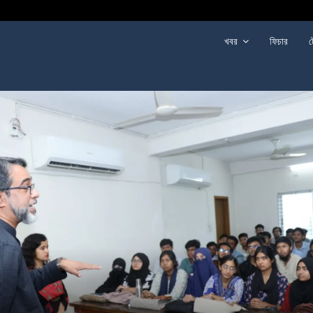
খবর
ফিচার
ট