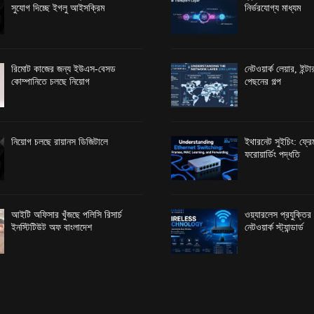
সুযোগ দিচ্ছে ইগলু আইসক্রিম
নির্ভরযোগ্য মাধ্যম
রিমোট কাজের জন্য ইউএস-বেসড
নেটওয়ার্ক লেয়ার, ইন্
কোম্পানিতে চলছে নিয়োগ
পেছনের গল্প
নিয়োগ চলছে রায়ানস ডিজিটালে
ইথারনেট সুইচিং: ফ্রেম
ফরোয়ার্ডিং পদ্ধতি
আইটি অফিসার খুঁজছে পলিসি রিসার্চ
ওয়্যারলেস প্রযুক্তি
ইনস্টিটিউট অফ বাংলাদেশ
নেটওয়ার্ক স্ট্যান্ডার্ড