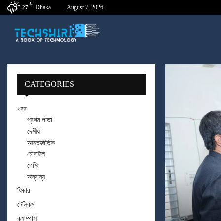
C
Dhaka
August 7, 2026
27
CATEGORIES
খবর
প্রথম পাতা
দেশীয়
আন্তর্জাতিক
মোবাইল
গেমিং
অন্যান্য
ফিচার
টেলিকম
ক্যাম্পাস