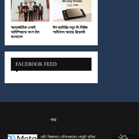
আন্তর্জাতিক এআই
বিগ ব্যাটারির নতুন সি-সিরিজ
অলিম্পিয়াডে অংশ নিল
স্মার্টফোন আনছে রিয়েলমি
বাংলাদেশ
FACEBOOK FEED
খবর
মেটা বিজ্ঞাপনে স্টেবলকয়েন পেমেন্ট সুবিধা