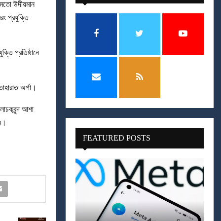
 মতো উদীয়মান
রং প্রযুক্তি
্তি প্রতিষ্ঠানে
 তাহারাত অর্পা।
আলোচকবৃন্দ আশা
েন।
FEATURED POSTS