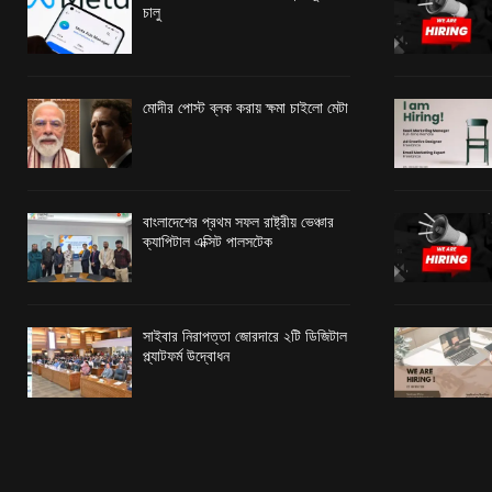
চালু
মোদীর পোস্ট ব্লক করায় ক্ষমা চাইলো মেটা
বাংলাদেশের প্রথম সফল রাষ্ট্রীয় ভেঞ্চার
ক্যাপিটাল এক্সিট পালসটেক
সাইবার নিরাপত্তা জোরদারে ২টি ডিজিটাল
প্ল্যাটফর্ম উদ্বোধন