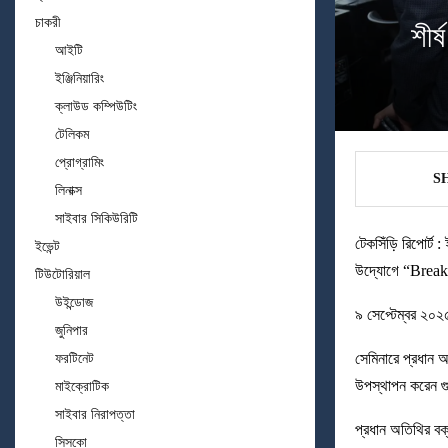
চাকরী
শীর
আইটি
ইঞ্জিনিয়ারিং
ক্লাউড কম্পিউটিং
টেলিকম
প্রোগ্রামিং
S
লিনাক্স
সাইবার সিকিউরিটি
টেকসিঁড়ি রিপোর্ট :
ইভেন্ট
উদ্যোগে “Breaki
টিউটোরিয়াল
উইন্ডোজ
৯ সেপ্টেম্বর ২০২৫
জুনিপার
সেমিনারে প্রধান অ
ফরটিনেট
উপস্থাপন করেন গুগ
মাইক্রোটিক
সাইবার নিরাপত্তা
প্রধান অতিথির বক্ত
সিসকো