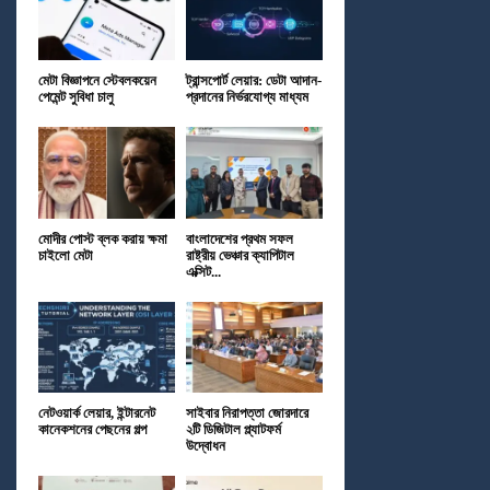
মেটা বিজ্ঞাপনে স্টেবলকয়েন
ট্রান্সপোর্ট লেয়ার: ডেটা আদান-
পেমেন্ট সুবিধা চালু
প্রদানের নির্ভরযোগ্য মাধ্যম
মোদীর পোস্ট ব্লক করায় ক্ষমা
বাংলাদেশের প্রথম সফল
চাইলো মেটা
রাষ্ট্রীয় ভেঞ্চার ক্যাপিটাল
এক্সিট...
নেটওয়ার্ক লেয়ার, ইন্টারনেট
সাইবার নিরাপত্তা জোরদারে
কানেকশনের পেছনের গল্প
২টি ডিজিটাল প্ল্যাটফর্ম
উদ্বোধন