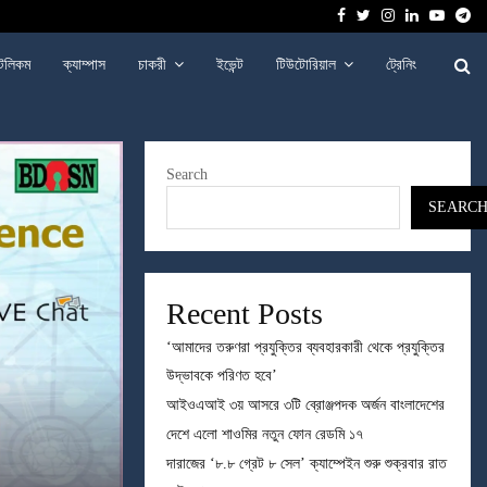
Facebook
Twitter
Instagram
Linkedin
Youtu
Te
েলিকম
ক্যাম্পাস
চাকরী
ইভেন্ট
টিউটোরিয়াল
ট্রেনিং
Search
SEARC
Recent Posts
‘আমাদের তরুণরা প্রযুক্তির ব্যবহারকারী থেকে প্রযুক্তির
উদ্ভাবকে পরিণত হবে’
আইওএআই ৩য় আসরে ৩টি ব্রোঞ্জপদক অর্জন বাংলাদেশের
দেশে এলো শাওমির নতুন ফোন রেডমি ১৭
দারাজের ‘৮.৮ গ্রেট ৮ সেল’ ক্যাম্পেইন শুরু শুক্রবার রাত