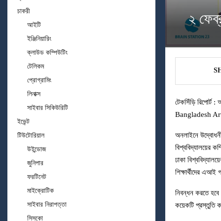
চাকরী
২ ফেব্
আইটি
ইঞ্জিনিয়ারিং
ক্লাউড কম্পিউটিং
টেলিকম
S
প্রোগ্রামিং
লিনাক্স
টেকসিঁড়ি রিপোর্ট : 
সাইবার সিকিউরিটি
Bangladesh Art
ইভেন্ট
অনলাইনে উদ্বোধনী
টিউটোরিয়াল
বিশ্ববিদ্যালয়ের কম
উইন্ডোজ
ঢাকা বিশ্ববিদ্যাল
জুনিপার
শিক্ষার্থীদের এআই
ফরটিনেট
মাইক্রোটিক
নিবন্ধন করতে হবে
সাইবার নিরাপত্তা
কয়েকটি প্রস্তুতি
সিসকো