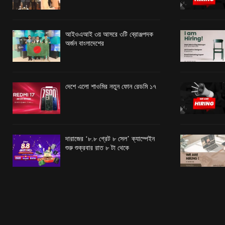
আইওএআই ৩য় আসরে ৩টি ব্রোঞ্জপদক
অর্জন বাংলাদেশের
দেশে এলো শাওমির নতুন ফোন রেডমি ১৭
দারাজের ‘৮.৮ গ্রেট ৮ সেল’ ক্যাম্পেইন
শুরু শুক্রবার রাত ৮ টা থেকে