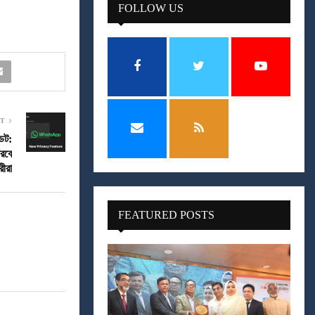
FOLLOW US
ST
েট:
ারবে
রীরা
FEATURED POSTS