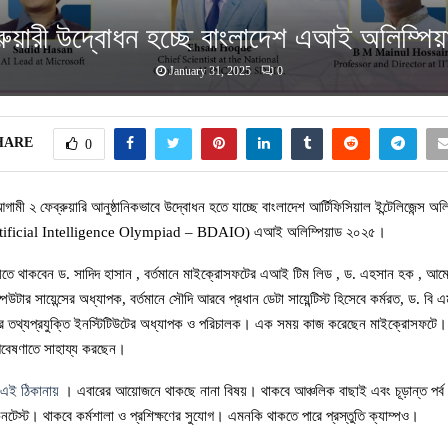
রুয়ারী উদ্বোধন হচ্ছে বাংলাদেশ এআই অলিম্পি
January 31, 2025
0
HARE
0
আগামী ২ ফেব্রুয়ারি আনুষ্ঠানিকভাবে উদ্বোধন হতে যাচ্ছে বাংলাদেশ আর্টিফিসিয়াল ইন্টেলিজেন্স অল
ificial Intelligence Olympiad – BDAIO) এআই অলিম্পিয়াড ২০২৫।
তে থাকবেন ড. সাদিদ হাসান , বর্তমানে মাইক্রোসফটের এআই টিম লিড , ড. এহসান হক , আমেরি
্পিউটার সায়েন্সের অধ্যাপক, বর্তমানে সৌদি আরবে প্রধান ডেটা সায়েন্টিস্ট হিসেবে কর্মরত, ড. ব
য়ের তথ্যপ্রযুক্তি ইনস্টিটিউটের অধ্যাপক ও পরিচালক। এক সময় কাজ করেছেন মাইক্রোসফটে।
 গবেষণাতে সাহায্য করছেন।
এই ঠিকানায়
। এবারের আয়োজনে থাকছে নানা বিষয়। থাকবে আঞ্চলিক বাছাই এবং চূড়ান্ত পর্ব
 কনটেস্ট। থাকবে কর্মশালা ও প্রশিক্ষণের সুযোগ। এমনকি থাকতে পারে প্রস্তুতি ক্যাম্পও।