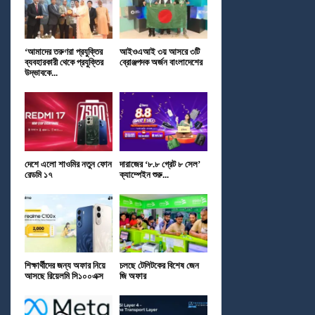
‘আমাদের তরুণরা প্রযুক্তির
আইওএআই ৩য় আসরে ৩টি
ব্যবহারকারী থেকে প্রযুক্তির
ব্রোঞ্জপদক অর্জন বাংলাদেশের
উদ্ভাবকে...
দেশে এলো শাওমির নতুন ফোন
দারাজের ‘৮.৮ গ্রেট ৮ সেল’
রেডমি ১৭
ক্যাম্পেইন শুরু...
শিক্ষার্থীদের জন্য অফার নিয়ে
চলছে টেলিটকের বিশেষ জেন
আসছে রিয়েলমি সি১০০এক্স
জি অফার