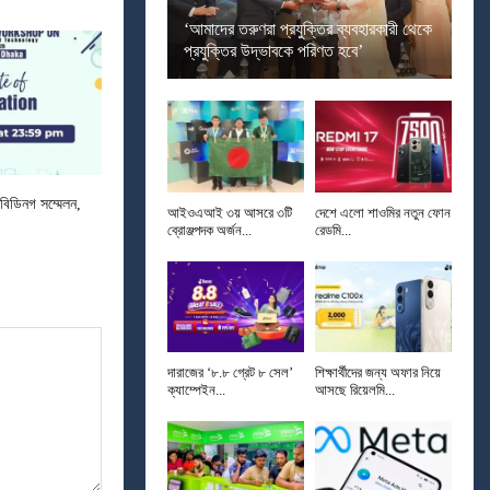
‘আমাদের তরুণরা প্রযুক্তির ব্যবহারকারী থেকে
প্রযুক্তির উদ্ভাবকে পরিণত হবে’
 বিডিনগ সম্মেলন,
আইওএআই ৩য় আসরে ৩টি
দেশে এলো শাওমির নতুন ফোন
ব্রোঞ্জপদক অর্জন...
রেডমি...
দারাজের ‘৮.৮ গ্রেট ৮ সেল’
শিক্ষার্থীদের জন্য অফার নিয়ে
ক্যাম্পেইন...
আসছে রিয়েলমি...