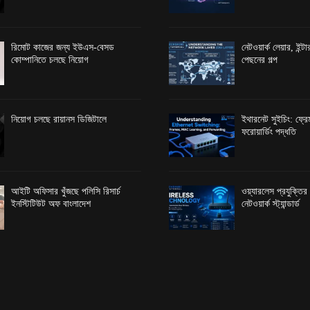
রিমোট কাজের জন্য ইউএস-বেসড
নেটওয়ার্ক লেয়ার, ইন্
কোম্পানিতে চলছে নিয়োগ
পেছনের গল্প
নিয়োগ চলছে রায়ানস ডিজিটালে
ইথারনেট সুইচিং: ফ্রেম
ফরোয়ার্ডিং পদ্ধতি
আইটি অফিসার খুঁজছে পলিসি রিসার্চ
ওয়্যারলেস প্রযুক্তি
ইনস্টিটিউট অফ বাংলাদেশ
নেটওয়ার্ক স্ট্যান্ডার্ড