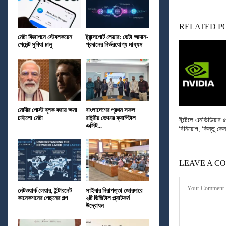
RELATED P
মেটা বিজ্ঞাপনে স্টেবলকয়েন
ট্রান্সপোর্ট লেয়ার: ডেটা আদান-
পেমেন্ট সুবিধা চালু
প্রদানের নির্ভরযোগ্য মাধ্যম
মোদীর পোস্ট ব্লক করায় ক্ষমা
বাংলাদেশের প্রথম সফল
চাইলো মেটা
রাষ্ট্রীয় ভেঞ্চার ক্যাপিটাল
ইন্টেলে এনভিডিয়ার 
এক্সিট...
বিনিয়োগ, কিন্তু কে
LEAVE A C
নেটওয়ার্ক লেয়ার, ইন্টারনেট
সাইবার নিরাপত্তা জোরদারে
কানেকশনের পেছনের গল্প
২টি ডিজিটাল প্ল্যাটফর্ম
উদ্বোধন