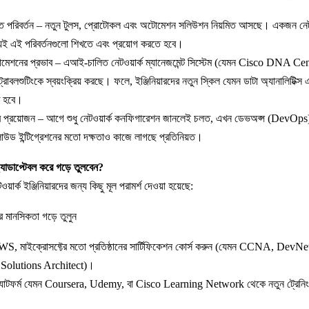
রুত পরিবর্তন – নতুন টুলস, প্রোটোকল এবং অটোমেশন সলিউশন নিয়মিত আসছে। একজন নেটও
শ্যই এই পরিবর্তনগুলো শিখতে এবং প্রয়োগ করতে হবে।
নের প্রভাব – এআই-চালিত নেটওয়ার্ক ম্যানেজমেন্ট সিস্টেম (যেমন Cisco DNA Cente
রাবলশুটিংকে স্বয়ংক্রিয় করছে। ফলে, ইঞ্জিনিয়ারদের নতুন স্কিল যেমন ডাটা অ্যানালিটিক
তে হবে।
ার প্রয়োজন – আগে শুধু নেটওয়ার্ক কনফিগারেশন জানলেই চলত, এখন ডেভঅপ্স (DevOps)
লাউড ইন্টিগ্রেশনের মতো দক্ষতাও কাজে লাগছে প্রতিনিয়ত।
যাডাপ্টেবল করে গড়ে তুলবেন?
়ার্ক ইঞ্জিনিয়ারদের জন্য কিছু মূল পরামর্শ দেওয়া হয়েছে:
 মানসিকতা গড়ে তুলুন
S, মাইক্রোসফ্টের মতো প্রতিষ্ঠানের সার্টিফিকেশন কোর্স করুন (যেমন CCNA, Dev
 Solutions Architect)।
ল্যাটফর্ম যেমন Coursera, Udemy, বা Cisco Learning Network থেকে নতুন ট্রেনি