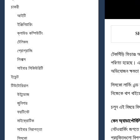
চাকরী
আইটি
ইঞ্জিনিয়ারিং
ক্লাউড কম্পিউটিং
S
টেলিকম
প্রোগ্রামিং
টেকসিঁড়ি ফিচারঃ আর
লিনাক্স
পরিণত হয়েছে। এই 
সাইবার সিকিউরিটি
অভিযোজন ক্ষমতা এ
ইভেন্ট
সিসকো লার্নিং এন্
টিউটোরিয়াল
নিজেকে খাপ খাইয়ে
উইন্ডোজ
জুনিপার
চলুন এই বিষয়ে ব
ফরটিনেট
কেন অ্যাডাপ্টেবিলিট
মাইক্রোটিক
নেটওয়ার্কিং জগত
সাইবার নিরাপত্তা
প্রযুক্তিগুলো বিপ
সিসকো