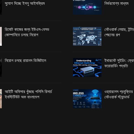
সুযোগ দিচ্ছে ইগলু আইসক্রিম
নির্ভরযোগ্য মাধ্যম
রিমোট কাজের জন্য ইউএস-বেসড
নেটওয়ার্ক লেয়ার, ইন্
কোম্পানিতে চলছে নিয়োগ
পেছনের গল্প
নিয়োগ চলছে রায়ানস ডিজিটালে
ইথারনেট সুইচিং: ফ্রেম
ফরোয়ার্ডিং পদ্ধতি
আইটি অফিসার খুঁজছে পলিসি রিসার্চ
ওয়্যারলেস প্রযুক্তি
ইনস্টিটিউট অফ বাংলাদেশ
নেটওয়ার্ক স্ট্যান্ডার্ড