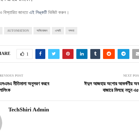
ও বিস্তারিত জানতে
এই লিঙ্কটি
ভিজিট করুন।
AUTOMATION
অভিযোজন
এআই
দক্ষতা
HARE
1
REVIOUS POST
NEXT PO
এসএমএ নীতিমালা অনুসরণ করবে
ঈদুল আজহায় অপোর আকর্ষণীয় অফ
লালিংক
বাজারে মিলছে নতুন এ৫
TechShiri Admin