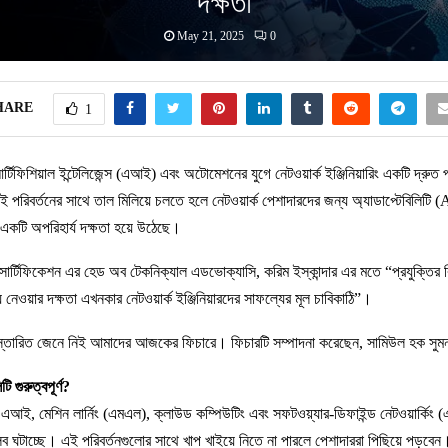
দক্ষতা
May 21, 2025
0
HARE
1
্টিফিশিয়াল ইন্টেলিজেন্স (এআই) এবং অটোমেশনের যুগে নেটওয়ার্ক ইঞ্জিনিয়ারিং একটি দ্রুত প
পরিবর্তনের সাথে তাল মিলিয়ে চলতে হলে নেটওয়ার্ক পেশাদারদের জন্য অ্যাডাপ্টেবিলিটি 
কটি অপরিহার্য দক্ষতা হয়ে উঠেছে।
ড সার্টিফিকেশন এর হেড অব টেকনিক্যাল এডভোক্যাসি, করিম ইস্কান্দার এর মতে “প্রযুক্তির ব
 নেওয়ার দক্ষতা এখনকার নেটওয়ার্ক ইঞ্জিনিয়ারদের সাফল্যের মূল চাবিকাঠি”।
িস্তারিত জেনে নিই আমাদের আজকের ফিচারে। ফিচারটি সম্পাদনা করেছেন, সামিউল হক সু
ি গুরুত্বপূর্ণ?
ে এআই, মেশিন লার্নিং (এমএল), ক্লাউড কম্পিউটিং এবং সফটওয়্যার-ডিফাইন্ড নেটওয়ার্কি
্লব ঘটাচ্ছে। এই পরিবর্তনগুলোর সাথে খাপ খাইয়ে নিতে না পারলে পেশাদাররা পিছিয়ে পড়বেন