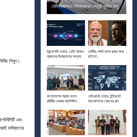
মেটা বিজ্ঞাপনে স্টেবলকয়েন পেমেন্ট সুবিধা চালু
ট্রান্সপোর্ট লেয়ার: ডেটা আদান-
মোদীর পোস্ট ব্লক করায় ক্ষমা
প্রদানের নির্ভরযোগ্য মাধ্যম
চাইলো...
িটরিং শিখুন।
বাংলাদেশের প্রথম সফল
নেটওয়ার্ক লেয়ার, ইন্টারনেট
রাষ্ট্রীয় ভেঞ্চার ক্যাপিটাল...
কানেকশনের পেছনের গল্প
প্টেবিলিটি এবং
তারাই ভবিষ্যতের