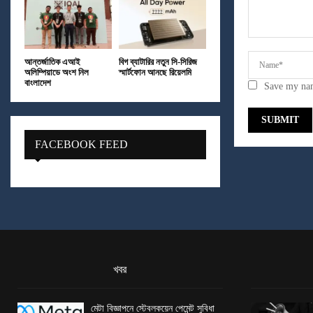
আন্তর্জাতিক এআই
বিগ ব্যাটারির নতুন সি-সিরিজ
অলিম্পিয়াডে অংশ নিল
স্মার্টফোন আনছে রিয়েলমি
বাংলাদেশ
Save my nam
FACEBOOK FEED
খবর
মেটা বিজ্ঞাপনে স্টেবলকয়েন পেমেন্ট সুবিধা