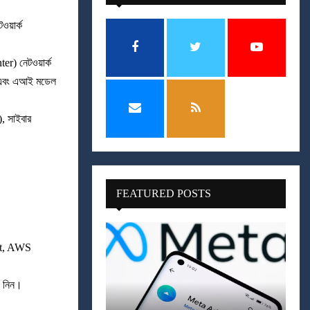
য়ার্ক
r) নেটওয়ার্ক
্স এবং এআই মডেল
, সাইবার
FEATURED POSTS
Net, AWS
ং নিন।