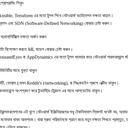
রোগ্রামিং শিখুন
nsible, Terraform এর মতো টুলস শিখে নেটওয়ার্ক অটোমেশন দক্ষতা বাড়ান।
গ্রেশন এবং SDN (Software-Defined Networking) বোঝার চেষ্টা করুন।
যানালিটিক্সে দক্ষতা অর্জন করুন
 ডাটা বিশ্লেষণ করতে ML মডেল বোঝার চেষ্টা করুন।
usandEyes বা AppDynamics এর মতো টুলস ব্যবহার করে নেটওয়ার্ক পারফরম্যান্স মন
মিউনিটির সাথে যুক্ত থাকুন
টি, ফোরাম (যেমন Reddit’s r/networking), বা লিঙ্কডইন গ্রুপে এক্টিভ থাকুন।
 কনফারেন্সে অংশগ্রহণ করে ইন্ডাস্ট্রি ট্রেন্ডস এর সাথে আপডেটেড থাকুন।
ন্সফরমেশনের এই যুগে নেটওয়ার্ক ইঞ্জিনিয়ারদের শুধু টেকনিক্যাল স্কিলই যথেষ্ট নয়, অ্যাডা
র মনোভাব থাকা আবশ্যক। যারা দ্রুত পরিবর্তনকে গ্রহণ করে নতুন দক্ষতা শিখতে প্রস্তুত, 
রশিপে এগিয়ে থাকবেন।