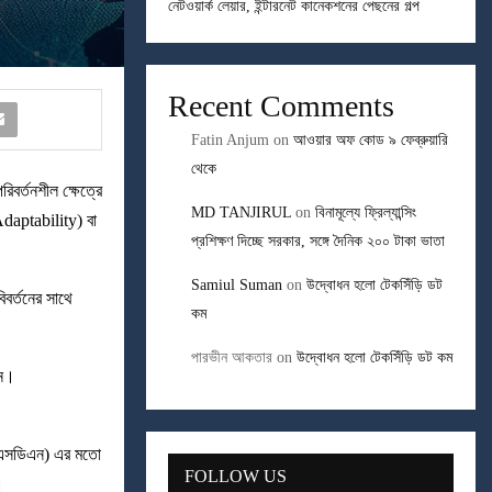
নেটওয়ার্ক লেয়ার, ইন্টারনেট কানেকশনের পেছনের গল্প
Recent Comments
Fatin Anjum
on
আওয়ার অফ কোড ৯ ফেব্রুয়ারি
থেকে
রিবর্তনশীল ক্ষেত্রে
MD TANJIRUL
on
বিনামূল্যে ফ্রিল্যান্সিং
(Adaptability) বা
প্রশিক্ষণ দিচ্ছে সরকার, সঙ্গে দৈনিক ২০০ টাকা ভাতা
Samiul Suman
on
উদ্বোধন হলো টেকসিঁড়ি ডট
িবর্তনের সাথে
কম
পারভীন আকতার
on
উদ্বোধন হলো টেকসিঁড়ি ডট কম
মন।
ং (এসডিএন) এর মতো
FOLLOW US
।