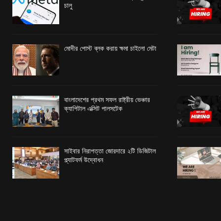
চালু
মোদীর পোস্ট ব্লক করায় ক্ষমা চাইলো মেটা
বাংলাদেশের প্রথম সফল রাষ্ট্রীয় ভেঞ্চার
ক্যাপিটাল এক্সিট পালসটেক
সাইবার নিরাপত্তা জোরদারে ২টি ডিজিটাল
প্ল্যাটফর্ম উদ্বোধন