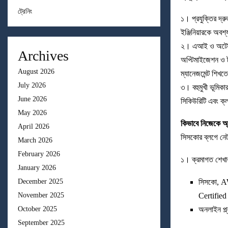
ট্রেনিং
১। প্রযুক্তির দ্
ইঞ্জিনিয়ারকে অব
২। এআই ও অটোমেশ
Archives
অপ্টিমাইজেশন ও ট্
August 2026
ম্যানেজমেন্ট শিখ
July 2026
৩। বহুমুখী ভূমিক
June 2026
সিকিউরিটি এবং ক্
May 2026
কিভাবে নিজেকে অ্
April 2026
সিসকোর ব্লগে নেটওয
March 2026
February 2026
১। ক্রমাগত শেখার
January 2026
সিসকো, AW
December 2025
Certified
November 2025
অনলাইন প্
October 2025
September 2025