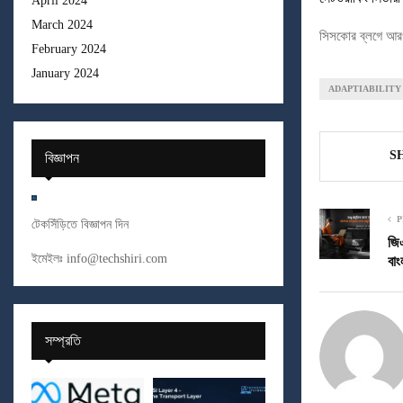
April 2024
March 2024
সিসকোর ব্লগে আর
February 2024
January 2024
ADAPTIABILITY
S
বিজ্ঞাপন
P
টেকসিঁড়িতে বিজ্ঞাপন দিন
জি
ইমেইলঃ
info@techshiri.com
বাং
সম্প্রতি