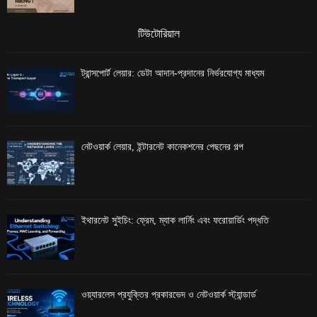
টিউটোরিয়াল
ট্রান্সপোর্ট লেয়ার: ডেটা আদান-প্রদানের নির্ভরযোগ্য মাধ্যম
নেটওয়ার্ক লেয়ার, ইন্টারনেট কানেকশনের পেছনের গল্প
ইথারনেট সুইচিং: ফ্রেম, ম্যাক লার্নিং এবং ফরোয়ার্ডিং পদ্ধতি
ওয়্যারলেস প্রযুক্তির প্রকারভেদ ও নেটওয়ার্ক স্ট্যান্ডার্ড