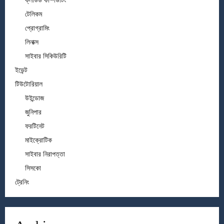
ক্লাউড কম্পিউটিং
টেলিকম
প্রোগ্রামিং
লিনাক্স
সাইবার সিকিউরিটি
ইভেন্ট
টিউটোরিয়াল
উইন্ডোজ
জুনিপার
ফরটিনেট
মাইক্রোটিক
সাইবার নিরাপত্তা
সিসকো
ট্রেনিং