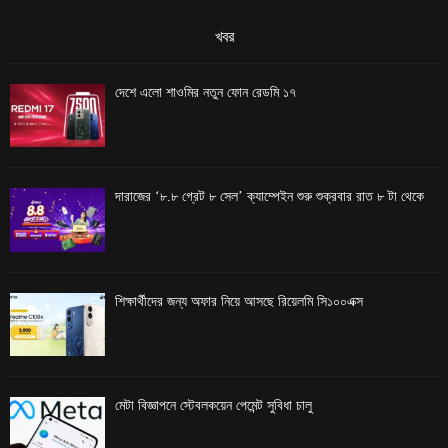
খবর
দেশে এলো শাওমির নতুন ফোন রেডমি ১৭
দারাজের ‘৮.৮ গ্রেট ৮ সেল’ ক্যাম্পেইন শুরু শুক্রবার রাত ৮ টা থেকে
শিক্ষার্থীদের জন্য অফার নিয়ে আসছে রিয়েলমি সি১০০এক্স
মেটা বিজ্ঞাপনে স্টেবলকয়েন পেমেন্ট সুবিধা চালু