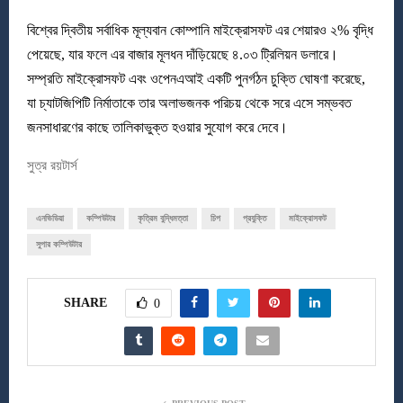
বিশ্বের দ্বিতীয় সর্বাধিক মূল্যবান কোম্পানি মাইক্রোসফট এর শেয়ারও ২% বৃদ্ধি
পেয়েছে, যার ফলে এর বাজার মূলধন দাঁড়িয়েছে ৪.০৩ ট্রিলিয়ন ডলারে।
সম্প্রতি মাইক্রোসফট এবং ওপেনএআই একটি পুনর্গঠন চুক্তি ঘোষণা করেছে,
যা চ্যাটজিপিটি নির্মাতাকে তার অলাভজনক পরিচয় থেকে সরে এসে সম্ভবত
জনসাধারণের কাছে তালিকাভুক্ত হওয়ার সুযোগ করে দেবে।
সুত্র রয়টার্স
এনভিডিয়া
কম্পিউটার
কৃত্রিম বুদ্ধিমত্তা
চিপ
প্রযুক্তি
মাইক্রোসফট
সুপার কম্পিউটার
SHARE
0