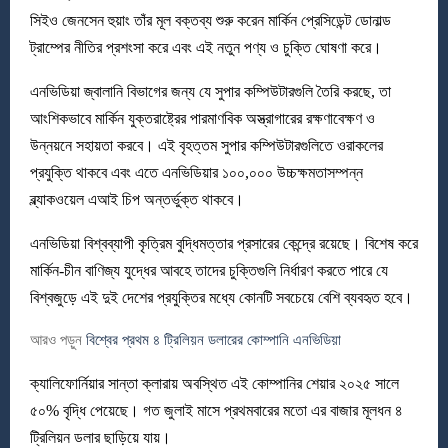
সিইও জেনসেন হুয়াং তাঁর মূল বক্তব্য শুরু করেন মার্কিন প্রেসিডেন্ট ডোনাল্ড
ট্রাম্পের নীতির প্রশংসা করে এবং এই নতুন পণ্য ও চুক্তি ঘোষণা করে।
এনভিডিয়া জ্বালানি বিভাগের জন্য যে সুপার কম্পিউটারগুলি তৈরি করছে, তা
আংশিকভাবে মার্কিন যুক্তরাষ্ট্রের পারমাণবিক অস্ত্রাগারের রক্ষণাবেক্ষণ ও
উন্নয়নে সহায়তা করবে। এই বৃহত্তম সুপার কম্পিউটারগুলিতে ওরাকলের
প্রযুক্তি থাকবে এবং এতে এনভিডিয়ার ১০০,০০০ উচ্চক্ষমতাসম্পন্ন
ব্ল্যাকওয়েল এআই চিপ অন্তর্ভুক্ত থাকবে।
এনভিডিয়া বিশ্বব্যাপী কৃত্রিম বুদ্ধিমত্তার প্রসারের কেন্দ্রে রয়েছে। বিশেষ করে
মার্কিন-চীন বাণিজ্য যুদ্ধের আবহে তাদের চুক্তিগুলি নির্ধারণ করতে পারে যে
বিশ্বজুড়ে এই দুই দেশের প্রযুক্তির মধ্যে কোনটি সবচেয়ে বেশি ব্যবহৃত হবে।
আরও পড়ুন
বিশ্বের প্রথম ৪ ট্রিলিয়ন ডলারের কোম্পানি এনভিডিয়া
ক্যালিফোর্নিয়ার সান্তা ক্লারায় অবস্থিত এই কোম্পানির শেয়ার ২০২৫ সালে
৫০% বৃদ্ধি পেয়েছে। গত জুলাই মাসে প্রথমবারের মতো এর বাজার মূলধন ৪
ট্রিলিয়ন ডলার ছাড়িয়ে যায়।