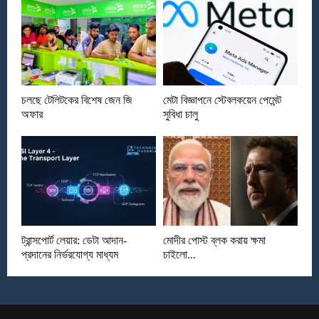
চলছে টেলিটকের বিশেষ জেন জি
মেটা বিজ্ঞাপনে স্টেবলকয়েন পেমেন্ট
অফার
সুবিধা চালু
ট্রান্সপোর্ট লেয়ার: ডেটা আদান-
মোদীর পোস্ট ব্লক করায় ক্ষমা
প্রদানের নির্ভরযোগ্য মাধ্যম
চাইলো...