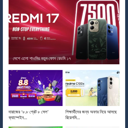
দেশে এলো শাওমির নতুন ফোন রেডমি ১৭
দারাজের ‘৮.৮ গ্রেট ৮ সেল’
শিক্ষার্থীদের জন্য অফার নিয়ে আসছে
ক্যাম্পেইন...
রিয়েলমি...