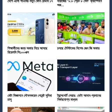
দেশে এলো শাওমির নতুন ফোন রেডমি ১৭
দারাজের ‘৮.৮ গ্রেট ৮ সেল’ ক্যাম্পেইন
শুরু...
শিক্ষার্থীদের জন্য অফার নিয়ে আসছে
চলছে টেলিটকের বিশেষ জেন জি অফার
রিয়েলমি সি১০০এক্স
মেটা বিজ্ঞাপনে স্টেবলকয়েন পেমেন্ট সুবিধা
ট্রান্সপোর্ট লেয়ার: ডেটা আদান-প্রদানের
চালু
নির্ভরযোগ্য মাধ্যম