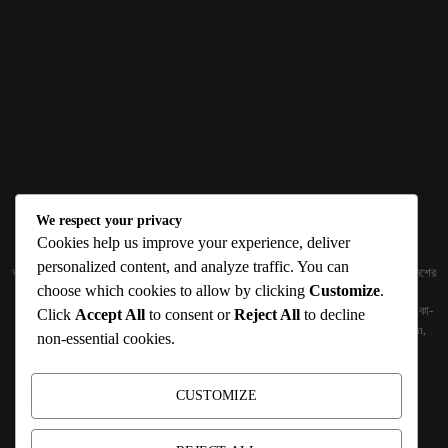
We respect your privacy
ABOUT US
Cookies help us improve your experience, deliver
personalized content, and analyze traffic. You can
জ্ঞান বিজ্ঞানের উৎকর্ষ আমাদের প্রভাবিত করে। আলোকিত করে। সেই আলো কে ধারণ কর দেশ ও বিদেশের
choose which cookies to allow by clicking
Customize
.
তথ্যপ্রযুক্তির অতিসাম্প্রতিক খবরাখবর পাঠকের হাতের মুঠোয় দিতে চায় টেকসিঁড়ি ডট কম।
প্রকাশক ও নির্বাহী সম্পাদকঃ সামিউল হক সুমন ১৮৮/১ (২য় তলা), ইনার সার্কুলার রোড, আরামবাগ, ঢাকা-
Click
Accept All
to consent or
Reject All
to decline
১০০০ মোবাইলঃ 01511759094, 01511759095 ইমেইলঃ
techshiribd@gmail.com
,
non-essential cookies.
info@techshiri.com
Terms and Conditions -
Privacy Policy -
About Us -
Contact Us
CUSTOMIZE
FOLLOW US