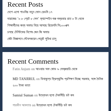
Recent Posts
দেশে এলো শাওমির নতুন ফোন রেডমি ১৭
দারাজের ‘৮.৮ গ্রেট ৮ সেল’ ক্যাম্পেইন শুরু শুক্রবার রাত ৮ টা থেকে
শিক্ষার্থীদের জন্য অফার নিয়ে আসছে রিয়েলমি সি১০০এক্স
চলছে টেলিটকের বিশেষ জেন জি অফার
মেটা বিজ্ঞাপনে স্টেবলকয়েন পেমেন্ট সুবিধা চালু
Recent Comments
Fatin Anjum
on
আওয়ার অফ কোড ৯ ফেব্রুয়ারি থেকে
MD TANJIRUL
on
বিনামূল্যে ফ্রিল্যান্সিং প্রশিক্ষণ দিচ্ছে সরকার, সঙ্গে দৈনিক
২০০ টাকা ভাতা
Samiul Suman
on
উদ্বোধন হলো টেকসিঁড়ি ডট কম
পারভীন আকতার
on
উদ্বোধন হলো টেকসিঁড়ি ডট কম