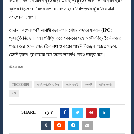
রয়েছে। বর্তমানে মার্কিন যুক্তরাষ্ট্রে এআই প্রযুক্তির কারণে কর্মসংস্থান হ্রাস,
ব্যাপক বিদ্যুৎ ও শক্তির অপচয় এবং সাইবার নিরাপত্তার ঝুঁকি নিয়ে নানা
সমালোচনা চলছে।
তাছাড়া, ওপেনএআই আগামী বছর নাগাদ শেয়ার বাজারে যাওয়ার (IPO)
প্রস্তুতি নিচ্ছে। এমন পরিস্থিতিতে সরকারের সঙ্গে অংশীদারিত্ব তৈরি করতে
পারলে তারা যেমন রাজনৈতিক বাধা ও কঠোর আইনি নিয়ন্ত্রণ এড়াতে পারবে,
তেমনি ট্রাম্প প্রশাসনের সঙ্গে তাদের সম্পর্কও আরও মজবুত হবে।
টেকক্রাঞ্চ
TECHSHIRI
এআই সার্বভৌম তহবিল
ওপেন এআই
ডোনেট
মার্কিন সরকার
৫%
SHARE
0