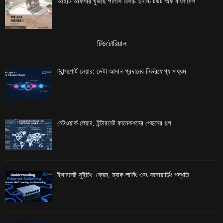
আইটি অফিসার খুঁজছে পলিসি রিসার্চ ইনস্টিটিউট অফ বাংলাদেশ
টিউটোরিয়াল
ট্রান্সপোর্ট লেয়ার: ডেটা আদান-প্রদানের নির্ভরযোগ্য মাধ্যম
নেটওয়ার্ক লেয়ার, ইন্টারনেট কানেকশনের পেছনের গল্প
ইথারনেট সুইচিং: ফ্রেম, ম্যাক লার্নিং এবং ফরোয়ার্ডিং পদ্ধতি