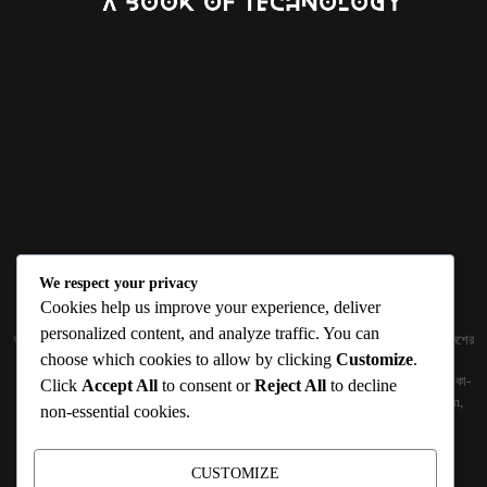
We respect your privacy
ABOUT US
Cookies help us improve your experience, deliver
personalized content, and analyze traffic. You can
জ্ঞান বিজ্ঞানের উৎকর্ষ আমাদের প্রভাবিত করে। আলোকিত করে। সেই আলো কে ধারণ কর দেশ ও বিদেশের
choose which cookies to allow by clicking
Customize
.
তথ্যপ্রযুক্তির অতিসাম্প্রতিক খবরাখবর পাঠকের হাতের মুঠোয় দিতে চায় টেকসিঁড়ি ডট কম।
প্রকাশক ও নির্বাহী সম্পাদকঃ সামিউল হক সুমন ১৮৮/১ (২য় তলা), ইনার সার্কুলার রোড, আরামবাগ, ঢাকা-
Click
Accept All
to consent or
Reject All
to decline
১০০০ মোবাইলঃ 01511759094, 01511759095 ইমেইলঃ
techshiribd@gmail.com
,
non-essential cookies.
info@techshiri.com
Terms and Conditions -
Privacy Policy -
About Us -
Contact Us
CUSTOMIZE