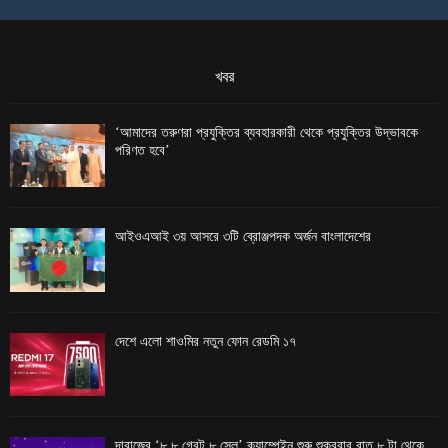
খবর
‘আমাদের তরুণরা প্রযুক্তির ব্যবহারকারী থেকে প্রযুক্তির উদ্ভাবকে
পরিণত হবে’
আইওএআই ৩য় আসরে ৩টি ব্রোঞ্জপদক অর্জন বাংলাদেশের
দেশে এলো শাওমির নতুন ফোন রেডমি ১৭
দারাজের ‘৮.৮ গ্রেট ৮ সেল’ ক্যাম্পেইন শুরু শুক্রবার রাত ৮ টা থেকে