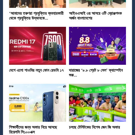
‘আমাদের তরুণরা প্রযুক্তির ব্যবহারকারী
আইওএআই ৩য় আসরে ৩টি ব্রোঞ্জপদক
থেকে প্রযুক্তির উদ্ভাবকে...
অর্জন বাংলাদেশের
দেশে এলো শাওমির নতুন ফোন রেডমি ১৭
দারাজের ‘৮.৮ গ্রেট ৮ সেল’ ক্যাম্পেইন
শুরু...
শিক্ষার্থীদের জন্য অফার নিয়ে আসছে
চলছে টেলিটকের বিশেষ জেন জি অফার
রিয়েলমি সি১০০এক্স