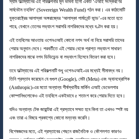
স্যাম অল্টম্যানের এই পরিকল্পনার মূল ভাবনা হলো একটি ‘এআই সংস্করণের
সার্বভৌম তহবিল’ (Sovereign Wealth Fund) গঠন করা। এর কাঠামোটি
যুক্তরাষ্ট্রের আলাস্কা অঙ্গরাজ্যের ‘আলাস্কা পার্মানেন্ট ফান্ড’-এর মতো হতে
পারে, যেখানে তেলের লভ্যাংশ সরাসরি নাগরিকদের মধ্যে বণ্টন করা হয়।
এই তহবিলের আওতায় ওপেনএআই কোনো নগদ অর্থ না নিয়ে সরাসরি তাদের
শেয়ার অনুদান দেবে। পরবর্তীতে এই শেয়ার থেকে প্রাপ্ত লভ্যাংশ সাধারণ
নাগরিকদের মাঝে নগদ ডিভিডেন্ড বা লভ্যাংশ হিসেবে বিতরণ করা হবে।
তবে অল্টম্যানের এই পরিকল্পনাটি শুধু ওপেনএআই-এর মধ্যেই সীমাবদ্ধ নয়।
তিনি প্রস্তাব করেছেন যে গুগুল (Google), মেটা (Meta) এবং অ্যানথ্রোপিক
(Anthropic)-এর মতো অন্যান্য শীর্ষস্থানীয় মার্কিন এআই ডেভেলপার
কোম্পানিগুলোকেও এই তহবিলে একইভাবে ৫ শতাংশ করে শেয়ার দিতে হবে।
যদিও অন্যান্য টেক জায়ান্টরা এই প্রস্তাবে সম্মত হবে কিনা তা এখনও স্পষ্ট নয়
এবং তারা এ বিষয়ে প্রকাশ্যে কোনো মন্তব্য করেনি।
বিশেষজ্ঞদের মতে, এই প্রস্তাবের পেছনে রাজনৈতিক ও কৌশলগত কারণও