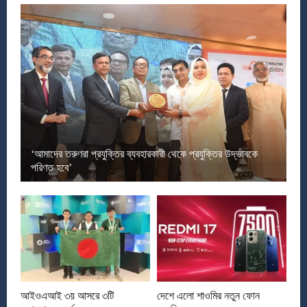
‘আমাদের তরুণরা প্রযুক্তির ব্যবহারকারী থেকে প্রযুক্তির উদ্ভাবকে
পরিণত হবে’
আইওএআই ৩য় আসরে ৩টি
দেশে এলো শাওমির নতুন ফোন