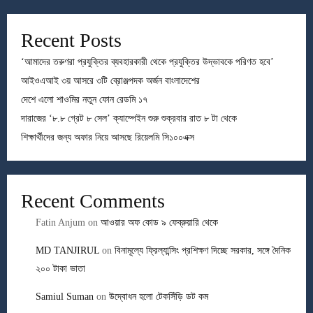
Recent Posts
‘আমাদের তরুণরা প্রযুক্তির ব্যবহারকারী থেকে প্রযুক্তির উদ্ভাবকে পরিণত হবে’
আইওএআই ৩য় আসরে ৩টি ব্রোঞ্জপদক অর্জন বাংলাদেশের
দেশে এলো শাওমির নতুন ফোন রেডমি ১৭
দারাজের ‘৮.৮ গ্রেট ৮ সেল’ ক্যাম্পেইন শুরু শুক্রবার রাত ৮ টা থেকে
শিক্ষার্থীদের জন্য অফার নিয়ে আসছে রিয়েলমি সি১০০এক্স
Recent Comments
Fatin Anjum
on
আওয়ার অফ কোড ৯ ফেব্রুয়ারি থেকে
MD TANJIRUL
on
বিনামূল্যে ফ্রিল্যান্সিং প্রশিক্ষণ দিচ্ছে সরকার, সঙ্গে দৈনিক
২০০ টাকা ভাতা
Samiul Suman
on
উদ্বোধন হলো টেকসিঁড়ি ডট কম