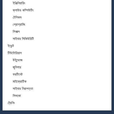
ইঞ্জিনিয়ারিং
ক্লাউড কম্পিউটিং
টেলিকম
প্রোগ্রামিং
লিনাক্স
সাইবার সিকিউরিটি
ইভেন্ট
টিউটোরিয়াল
উইন্ডোজ
জুনিপার
ফরটিনেট
মাইক্রোটিক
সাইবার নিরাপত্তা
সিসকো
ট্রেনিং