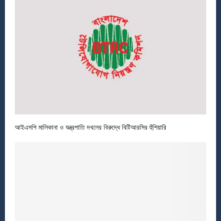
আইএসপি মালিকানা ও যন্ত্রপাতি দখলের বিরুদ্ধে বিটিআরসির হুঁশিয়ারি