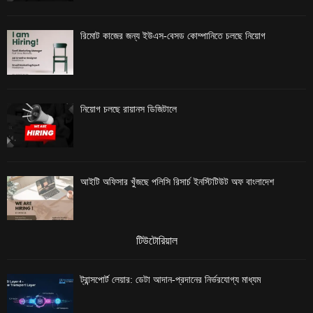
রিমোট কাজের জন্য ইউএস-বেসড কোম্পানিতে চলছে নিয়োগ
নিয়োগ চলছে রায়ানস ডিজিটালে
আইটি অফিসার খুঁজছে পলিসি রিসার্চ ইনস্টিটিউট অফ বাংলাদেশ
টিউটোরিয়াল
ট্রান্সপোর্ট লেয়ার: ডেটা আদান-প্রদানের নির্ভরযোগ্য মাধ্যম