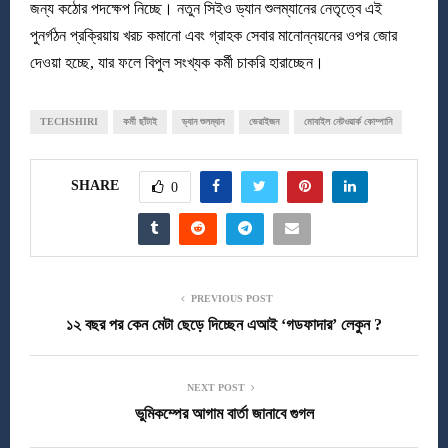
জন্য কঠোর পদক্ষেপ নিচ্ছে। নতুন সিইও ড্যান শুলম্যানের নেতৃত্বে এই
পুনর্গঠন প্রক্রিয়ায় খরচ কমানো এবং গ্রাহক সেবার মানোন্নয়নের ওপর জোর
দেওয়া হচ্ছে, যার ফলে বিপুল সংখ্যক কর্মী চাকরি হারাচ্ছেন।
TECHSHIRI
কর্মী ছাঁটাই
ড্যান শুলম্যান
ভেরাইজন
মোবাইল নেটওয়ার্ক কোম্পানি
SHARE
0
PREVIOUS POST
১২ বছর পর কেন মেটা ছেড়ে দিচ্ছেন এআই ‘গডফাদার’ লেকুন ?
NEXT POST
ভুমিকম্পের আগাম বার্তা জানাবে গুগল