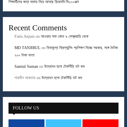
শিক্ষার্থীদের জন্য অফার নিয়ে আসছে রিয়েলমি সি১০০এক্স
Recent Comments
Fatin Anjum
on
আওয়ার অফ কোড ৯ ফেব্রুয়ারি থেকে
MD TANJIRUL
on
বিনামূল্যে ফ্রিল্যান্সিং প্রশিক্ষণ দিচ্ছে সরকার, সঙ্গে দৈনিক
২০০ টাকা ভাতা
Samiul Suman
on
উদ্বোধন হলো টেকসিঁড়ি ডট কম
পারভীন আকতার
on
উদ্বোধন হলো টেকসিঁড়ি ডট কম
FOLLOW US