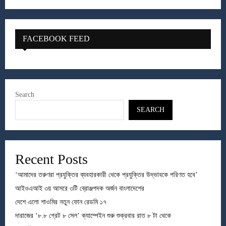
FACEBOOK FEED
Search
SEARCH
Recent Posts
‘আমাদের তরুণরা প্রযুক্তির ব্যবহারকারী থেকে প্রযুক্তির উদ্ভাবকে পরিণত হবে’
আইওএআই ৩য় আসরে ৩টি ব্রোঞ্জপদক অর্জন বাংলাদেশের
দেশে এলো শাওমির নতুন ফোন রেডমি ১৭
দারাজের ‘৮.৮ গ্রেট ৮ সেল’ ক্যাম্পেইন শুরু শুক্রবার রাত ৮ টা থেকে