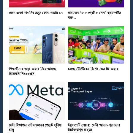
দেশে এলো শাওমির নতুন ফোন রেডমি ১৭
দারাজের ‘৮.৮ গ্রেট ৮ সেল’ ক্যাম্পেইন
শুরু...
শিক্ষার্থীদের জন্য অফার নিয়ে আসছে
চলছে টেলিটকের বিশেষ জেন জি অফার
রিয়েলমি সি১০০এক্স
মেটা বিজ্ঞাপনে স্টেবলকয়েন পেমেন্ট সুবিধা
ট্রান্সপোর্ট লেয়ার: ডেটা আদান-প্রদানের
চালু
নির্ভরযোগ্য মাধ্যম