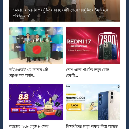
‘আমাদের তরুণরা প্রযুক্তির ব্যবহারকারী থেকে প্রযুক্তির উদ্ভাবকে
পরিণত হবে’
আইওএআই ৩য় আসরে ৩টি
দেশে এলো শাওমির নতুন ফোন
ব্রোঞ্জপদক অর্জন...
রেডমি...
দারাজের ‘৮.৮ গ্রেট ৮ সেল’
শিক্ষার্থীদের জন্য অফার নিয়ে আসছে