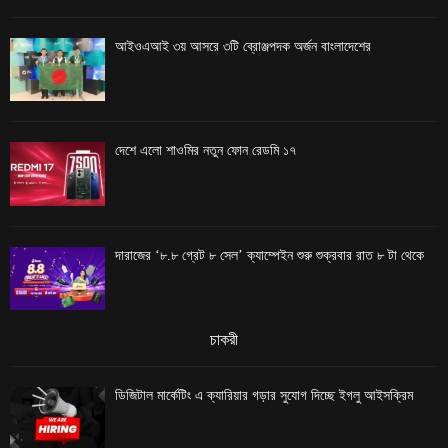
আইওএআই ৩য় আসরে ৩টি ব্রোঞ্জপদক অর্জন বাংলাদেশের
দেশে এলো শাওমির নতুন ফোন রেডমি ১৭
দারাজের ‘৮.৮ গ্রেট ৮ সেল’ ক্যাম্পেইন শুরু শুক্রবার রাত ৮ টা থেকে
চাকরী
ডিজিটাল মার্কেটিং এ ক্যারিয়ার গড়ার সুযোগ দিচ্ছে ইগলু আইসক্রিম