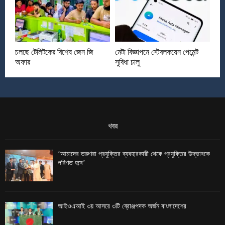
চলছে টেলিটকের বিশেষ জেন জি
মেটা বিজ্ঞাপনে স্টেবলকয়েন পেমেন্ট
অফার
সুবিধা চালু
খবর
‘আমাদের তরুণরা প্রযুক্তির ব্যবহারকারী থেকে প্রযুক্তির উদ্ভাবকে
পরিণত হবে’
আইওএআই ৩য় আসরে ৩টি ব্রোঞ্জপদক অর্জন বাংলাদেশের