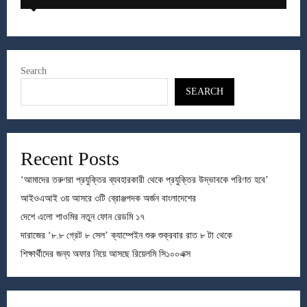
Search
SEARCH
Recent Posts
‘আমাদের তরুণরা প্রযুক্তির ব্যবহারকারী থেকে প্রযুক্তির উদ্ভাবকে পরিণত হবে’
আইওএআই ৩য় আসরে ৩টি ব্রোঞ্জপদক অর্জন বাংলাদেশের
দেশে এলো শাওমির নতুন ফোন রেডমি ১৭
দারাজের ‘৮.৮ গ্রেট ৮ সেল’ ক্যাম্পেইন শুরু শুক্রবার রাত ৮ টা থেকে
শিক্ষার্থীদের জন্য অফার নিয়ে আসছে রিয়েলমি সি১০০এক্স