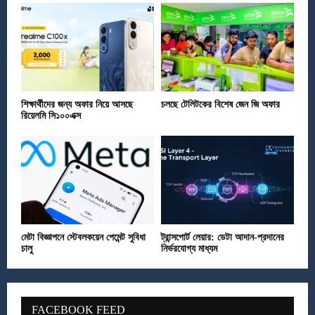
শিক্ষার্থীদের জন্য অফার নিয়ে আসছে
চলছে টেলিটকের বিশেষ জেন জি অফার
রিয়েলমি সি১০০এক্স
মেটা বিজ্ঞাপনে স্টেবলকয়েন পেমেন্ট সুবিধা
ট্রান্সপোর্ট লেয়ার: ডেটা আদান-প্রদানের
চালু
নির্ভরযোগ্য মাধ্যম
FACEBOOK FEED