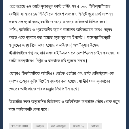
এতে রয়েছে ৬৭ ওয়াট সুপারভুক ফাস্ট চার্জিং সহ ৫,০০০ মিলিঅ্যাম্পিয়ার
ব্যাটারি, যা মাত্র ১৯ মিনিটে ৫০ শতাংশ এবং ৪৭ মিনিটে পুরো চার্জ সম্পন্ন
করতে সক্ষম; যা ব্যবহারকারীদের জন্য অনবদ্য অভিজ্ঞতা নিশ্চিত করে।
গেমিং, ব্রাউজিং ও প্রয়োজনীয় অ্যাপ চালানোর অভিজ্ঞতাকে আরও সমৃদ্ধ
করতে এতে ব্যবহার করা হয়েছে স্ন্যাপড্রাগন চিপসেট। ফটোগ্রাফিপ্রেমী
মানুষদের জন্য নিয়ে আসা হয়েছে ওআইএস ( অপটিক্যাল ইমেজ
স্ট্যাবিলাইজেশন) সহ সনি এলওয়াইটি-৬০০ ৫০ মেগাপিক্সেল মেইন ক্যামেরা, যা
চলতি অবস্থাতেও নিখুঁত ও ঝকঝকে ছবি তুলতে সক্ষম।
এছাড়াও ডিভাইসটিতে আইপি৫৪ রেটেড ওয়াটার এবং ডাস্ট রেজিস্ট্যান্স এবং
ভ্যাপর চেম্বার কুলিং সিস্টেম ব্যবহার করা হয়েছে, যা দীর্ঘ সময় ব্যবহারের
ক্ষেত্রে স্মার্টফোনের পারফরম্যান্স স্থিতিশীল রাখে।
রিয়েলমির সকল অনুমোদিত রিটেইলার ও অফিসিয়াল অনলাইন স্টোর থেকে নতুন
দামে স্মার্টফোনটি কেনা যাবে।
TECHSHIRI
ওআইএস
ডাস্ট রেজিস্ট্যান্স
রিয়েলমি ১২
স্মার্টফোন