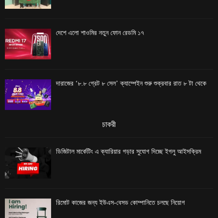
দেশে এলো শাওমির নতুন ফোন রেডমি ১৭
দারাজের ‘৮.৮ গ্রেট ৮ সেল’ ক্যাম্পেইন শুরু শুক্রবার রাত ৮ টা থেকে
চাকরী
ডিজিটাল মার্কেটিং এ ক্যারিয়ার গড়ার সুযোগ দিচ্ছে ইগলু আইসক্রিম
রিমোট কাজের জন্য ইউএস-বেসড কোম্পানিতে চলছে নিয়োগ