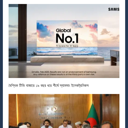
বৈশ্বিক টিভি বাজারে ১৯ বছর ধরে শীর্ষে স্যামসাং ইলেকট্রনিকস