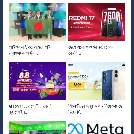
আইওএআই ৩য় আসরে ৩টি
দেশে এলো শাওমির নতুন ফোন
ব্রোঞ্জপদক অর্জন...
রেডমি...
দারাজের ‘৮.৮ গ্রেট ৮ সেল’
শিক্ষার্থীদের জন্য অফার নিয়ে আসছে
ক্যাম্পেইন...
রিয়েলমি...