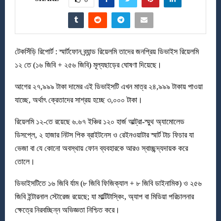
টেকসিঁড়ি রিপোর্ট : স্মার্টফোন ব্র্যান্ড রিয়েলমি তাদের জনপ্রিয় ডিভাইস রিয়েলমি
১২ তে (১৬ জিবি + ২৫৬ জিবি) মূল্যছাড়ের ঘোষণা দিয়েছে।
আগের ২৭,৯৯৯ টাকা দামের এই ডিভাইসটি এখন মাত্র ২৪,৯৯৯ টাকায় পাওয়া
যাচ্ছে, অর্থাৎ ক্রেতাদের সাশ্রয় হচ্ছে ৩,০০০ টাকা।
রিয়েলমি ১২-তে রয়েছে ৬.৬৭ ইঞ্চির ১২০ হার্জ আল্ট্রা-স্মুথ অ্যামোলেড
ডিসপ্লে, ২ হাজার নিটস পিক ব্রাইটনেস ও রেইনওয়াটার স্মার্ট টাচ ফিচার যা
ভেজা বা যে কোনো অবস্থায় ফোন ব্যবহারকে আরও স্বাচ্ছন্দ্যদায়ক করে
তোলে।
ডিভাইসটিতে ১৬ জিবি র্যাম (৮ জিবি ফিজিক্যাল + ৮ জিবি ডাইনামিক) ও ২৫৬
জিবি ইন্টারনাল স্টোরেজ রয়েছে; যা মাল্টিটাস্কিং, অ্যাপ বা মিডিয়া পরিচালনার
ক্ষেত্রে নিরবচ্ছিন্ন অভিজ্ঞতা নিশ্চিত করে।