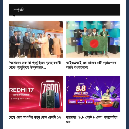
সম্প্রতি
‘আমাদের তরুণরা প্রযুক্তির ব্যবহারকারী
আইওএআই ৩য় আসরে ৩টি ব্রোঞ্জপদক
থেকে প্রযুক্তির উদ্ভাবকে...
অর্জন বাংলাদেশের
দেশে এলো শাওমির নতুন ফোন রেডমি ১৭
দারাজের ‘৮.৮ গ্রেট ৮ সেল’ ক্যাম্পেইন
শুরু...