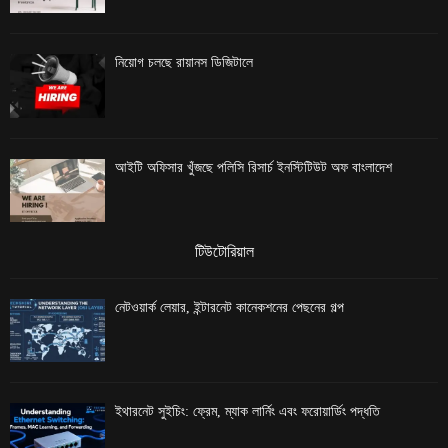
নিয়োগ চলছে রায়ানস ডিজিটালে
আইটি অফিসার খুঁজছে পলিসি রিসার্চ ইনস্টিটিউট অফ বাংলাদেশ
টিউটোরিয়াল
নেটওয়ার্ক লেয়ার, ইন্টারনেট কানেকশনের পেছনের গল্প
ইথারনেট সুইচিং: ফ্রেম, ম্যাক লার্নিং এবং ফরোয়ার্ডিং পদ্ধতি