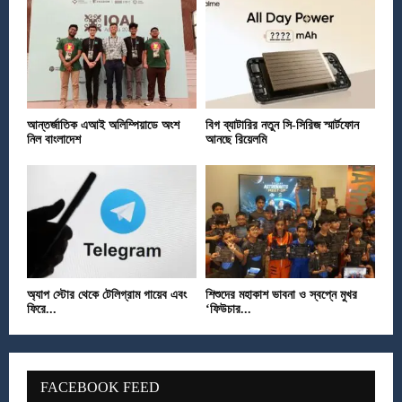
আন্তর্জাতিক এআই অলিম্পিয়াডে অংশ
বিগ ব্যাটারির নতুন সি-সিরিজ স্মার্টফোন
নিল বাংলাদেশ
আনছে রিয়েলমি
অ্যাপ স্টোর থেকে টেলিগ্রাম গায়েব এবং
শিশুদের মহাকাশ ভাবনা ও স্বপ্নে মুখর
ফিরে...
‘ফিউচার...
FACEBOOK FEED