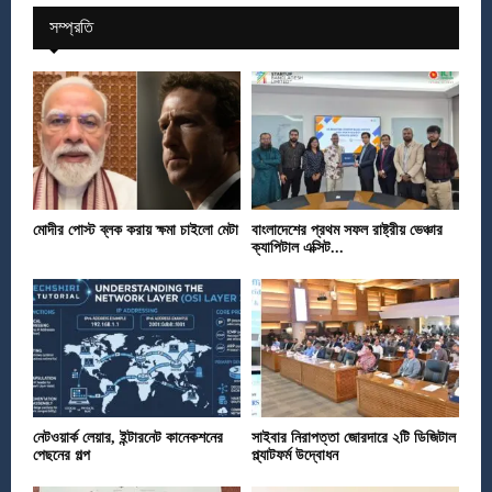
সম্প্রতি
মোদীর পোস্ট ব্লক করায় ক্ষমা চাইলো মেটা
বাংলাদেশের প্রথম সফল রাষ্ট্রীয় ভেঞ্চার
ক্যাপিটাল এক্সিট...
নেটওয়ার্ক লেয়ার, ইন্টারনেট কানেকশনের
সাইবার নিরাপত্তা জোরদারে ২টি ডিজিটাল
পেছনের গল্প
প্ল্যাটফর্ম উদ্বোধন