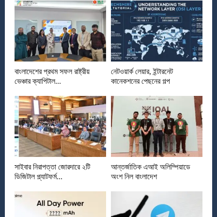
বাংলাদেশের প্রথম সফল রাষ্ট্রীয়
নেটওয়ার্ক লেয়ার, ইন্টারনেট
ভেঞ্চার ক্যাপিটাল...
কানেকশনের পেছনের গল্প
সাইবার নিরাপত্তা জোরদারে ২টি
আন্তর্জাতিক এআই অলিম্পিয়াডে
ডিজিটাল প্ল্যাটফর্ম...
অংশ নিল বাংলাদেশ