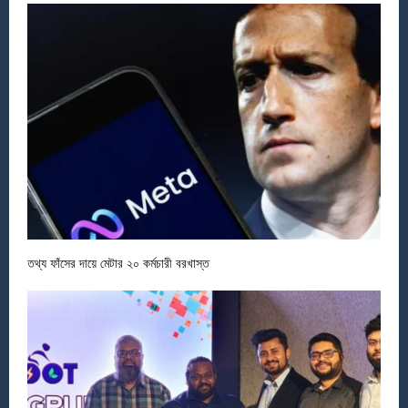
তথ্য ফাঁসের দায়ে মেটার ২০ কর্মচারী বরখাস্ত