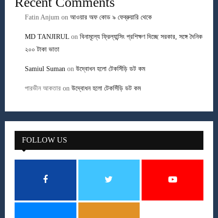
Recent Comments
Fatin Anjum
on
আওয়ার অফ কোড ৯ ফেব্রুয়ারি থেকে
MD TANJIRUL
on
বিনামূল্যে ফ্রিল্যান্সিং প্রশিক্ষণ দিচ্ছে সরকার, সঙ্গে দৈনিক
২০০ টাকা ভাতা
Samiul Suman
on
উদ্বোধন হলো টেকসিঁড়ি ডট কম
পারভীন আকতার
on
উদ্বোধন হলো টেকসিঁড়ি ডট কম
FOLLOW US