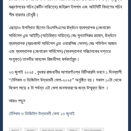
মন্ত্রণালয়ের সচিব (রুটিন দায়িত্বে) জহিরুল ইসলাম এবং আইসিটি বিভাগের সচিব
শীষ হায়দার চৌধুরী।
এছাড়াও উপস্থিত ছিলেন বিএসসিএলের ঊর্ধ্বতন ব্যবস্থাপক (জেনারেল
সার্ভিসেস এন্ড আইটি) (অতিরিক্ত দায়িত্ব) মোঃ মুনতাসিরুর রহমান, ঊর্ধ্বতন
ব্যবস্থাপক (ব্রডকাস্ট সার্ভিসেস এন্ড ওভারসিজ সেলস) মোঃ শফিউল আজম
এবং ব্যবস্থাপক (জেনারেল সার্ভিসেস) (ব্যবস্থাপনা পরিচালকের দপ্তরে
সংযুক্ত) তানভীর আহমেদ রিজভীসহ কর্মকর্তাবৃন্দ।
২৩ জুলাই ২০২৫ , বুধবার রাজধানীর আগারগাঁওস্থ বিটিআরসি ভবনে ১ দিনব্যাপী
“টেলিকম ও ডিজিটাল উদ্ভাবনী মেলা-২০২৫” অনুষ্ঠিত হয়। সকাল ১০টা থেকে
বিকেল সাড়ে ৪ টা পর্যন্ত এই মেলা জনসাধারণের জন্য উম্মুক্ত ছিল ।
আরও পড়ুন
টেলিকম ও ডিজিটাল উদ্ভাবনী মেলা ২৩ জুলাই
BSCL
BTRC
DIGITAL FAIR
IDEA
TECHSHIRI