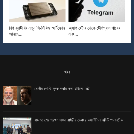
বিগ ব্যাটারির নতুন সি-সিরিজ স্মার্টফোন
অ্যাপ স্টোর থেকে টেলিগ্রাম গায়েব
আনছে...
এবং...
খবর
মোদীর পোস্ট ব্লক করায় ক্ষমা চাইলো মেটা
বাংলাদেশের প্রথম সফল রাষ্ট্রীয় ভেঞ্চার ক্যাপিটাল এক্সিট পালসটেক