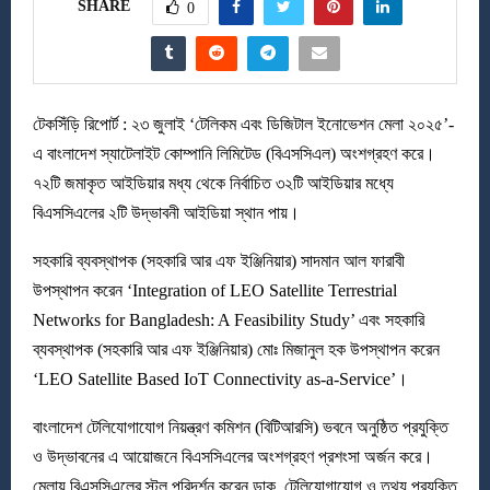
SHARE
0
টেকসিঁড়ি রিপোর্ট : ২৩ জুলাই ‘টেলিকম এবং ডিজিটাল ইনোভেশন মেলা ২০২৫’-
এ বাংলাদেশ স্যাটেলাইট কোম্পানি লিমিটেড (বিএসসিএল) অংশগ্রহণ করে।
৭২টি জমাকৃত আইডিয়ার মধ্য থেকে নির্বাচিত ৩২টি আইডিয়ার মধ্যে
বিএসসিএলের ২টি উদ্ভাবনী আইডিয়া স্থান পায়।
সহকারি ব্যবস্থাপক (সহকারি আর এফ ইঞ্জিনিয়ার) সাদমান আল ফারাবী
উপস্থাপন করেন ‘Integration of LEO Satellite Terrestrial
Networks for Bangladesh: A Feasibility Study’ এবং সহকারি
ব্যবস্থাপক (সহকারি আর এফ ইঞ্জিনিয়ার) মোঃ মিজানুল হক উপস্থাপন করেন
‘LEO Satellite Based IoT Connectivity as-a-Service’।
বাংলাদেশ টেলিযোগাযোগ নিয়ন্ত্রণ কমিশন (বিটিআরসি) ভবনে অনুষ্ঠিত প্রযুক্তি
ও উদ্ভাবনের এ আয়োজনে বিএসসিএলের অংশগ্রহণ প্রশংসা অর্জন করে।
মেলায় বিএসসিএলের স্টল পরিদর্শন করেন ডাক, টেলিযোগাযোগ ও তথ্য প্রযুক্তি