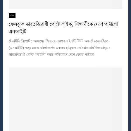
খবর
ফেসবুকে ভারতবিরোধী পোষ্টে লাইক, শিক্ষার্থীকে দেশে পাঠালো
এনআইটি
টেকসিঁড়ি রিপোর্ট : আসামের শিলচরে ন্যাশনাল ইনস্টিটিউট অফ টেকনোলজিতে
(এনআইটি) অধ্যয়নরত বাংলাদেশের একজন ছাত্রকে সোমবার সামাজিক মাধ্যমে
ভারতবিরোধী পোস্ট “লাইক” করার অভিযোগে দেশে ফেরত পাঠানো