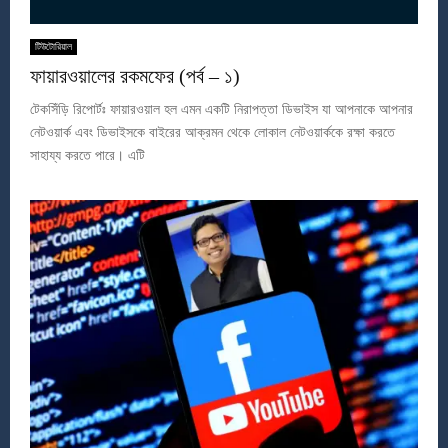
টিউটোরিয়াল
ফায়ারওয়ালের রকমফের (পর্ব – ১)
টেকসিঁড়ি রিপোর্টঃ ফায়ারওয়াল হল এমন একটি নিরাপত্তা ডিভাইস যা আপনাকে আপনার
নেটওয়ার্ক এবং ডিভাইসকে বাইরের আক্রমন থেকে লোকাল নেটওয়ার্ককে রক্ষা করতে
সাহায্য করতে পারে। এটি