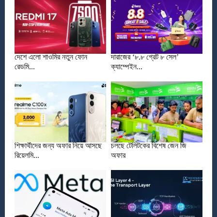
দেশে এলো শাওমির নতুন ফোন
দারাজের ‘৮.৮ গ্রেট ৮ সেল’
রেডমি...
ক্যাম্পেইন...
শিক্ষার্থীদের জন্য অফার নিয়ে আসছে
চলছে টেলিটকের বিশেষ জেন জি
রিয়েলমি...
অফার