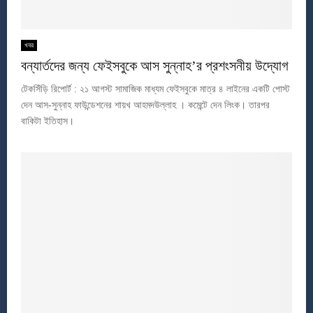
খবর
বন্যার্তদের জন্য ফেইসবুকে আস সুন্নাহ’র প্রশংসনীয় উদ্যোগ
টেকসিঁড়ি রিপোর্ট : ২১ আগস্ট সামাজিক মাধ্যম ফেইসবুকে মাত্র ৪ লাইনের একটি পোস্ট
দেন আস-সুন্নাহ ফাউন্ডেশনের শায়খ আহমদউল্লাহ । কমেন্টে দেন লিংক। তারপর
বাকিটা ইতিহাস।