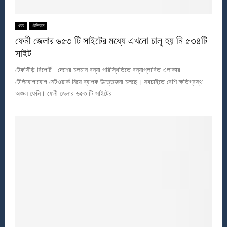
খবর
টেলিকম
ফেনী জেলার ৬৫৩ টি সাইটের মধ্যে এখনো চালু হয় নি ৫৩৪টি
সাইট
টেকসিঁড়ি রিপোর্ট : দেশের চলমান বন্যা পরিস্থিতিতে বন্যাপ্লাবিত এলাকার
টেলিযোগাযোগ নেটওয়ার্ক নিয়ে ব্যাপক উত্তেজনা চলছে। সবচাইতে বেশি ক্ষতিগ্রস্থ
অঞ্চল ফেনি। ফেনী জেলার ৬৫৩ টি সাইটের