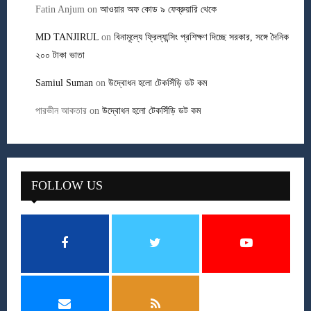
Fatin Anjum
on
আওয়ার অফ কোড ৯ ফেব্রুয়ারি থেকে
MD TANJIRUL
on
বিনামূল্যে ফ্রিল্যান্সিং প্রশিক্ষণ দিচ্ছে সরকার, সঙ্গে দৈনিক
২০০ টাকা ভাতা
Samiul Suman
on
উদ্বোধন হলো টেকসিঁড়ি ডট কম
পারভীন আকতার
on
উদ্বোধন হলো টেকসিঁড়ি ডট কম
FOLLOW US