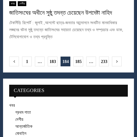
খবর
দেশীয়
জাতিসংঘের অধীনে সুষ্ঠু তদন্ত চেয়েছেন উপদেষ্টা নাহিদ
টেকসিঁড়ি রিপোর্ট : জুলাই ,আগস্টে ছাত্র-জনতার আন্দোলনে সংঘটিত মানবাধিকার
লঙ্ঘনের ঘটনা সুষ্ঠু তদন্তে জাতিসংঘের সহায়তা চেয়েছেন তথ্য ও সম্প্রচার এবং ডাক,
টেলিযোগাযোগ ও তথ্য প্রযুক্তি
Posts
1
…
183
184
185
…
233
pagination
CATEGORIES
খবর
প্রথম পাতা
দেশীয়
আন্তর্জাতিক
মোবাইল