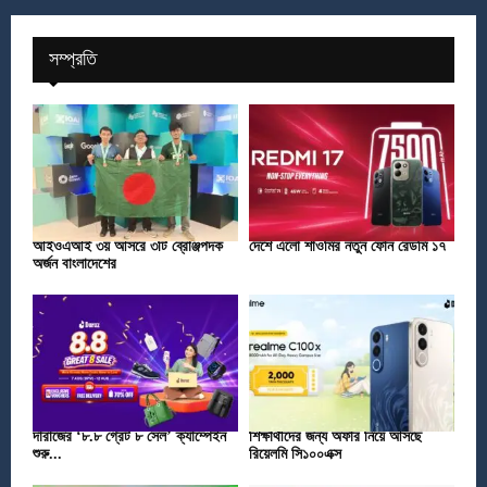
সম্প্রতি
আইওএআই ৩য় আসরে ৩টি ব্রোঞ্জপদক
দেশে এলো শাওমির নতুন ফোন রেডমি ১৭
অর্জন বাংলাদেশের
দারাজের ‘৮.৮ গ্রেট ৮ সেল’ ক্যাম্পেইন
শিক্ষার্থীদের জন্য অফার নিয়ে আসছে
শুরু...
রিয়েলমি সি১০০এক্স