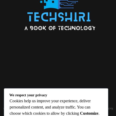
We respect your privacy
ABOUT US
Cookies help us improve your experience, deliver
personalized content, and analyze traffic. You can
জ্ঞান বিজ্ঞানের উৎকর্ষ আমাদের প্রভাবিত করে। আলোকিত করে। সেই আলো কে ধারণ কর দেশ ও বিদেশের
choose which cookies to allow by clicking
Customize
.
তথ্যপ্রযুক্তির অতিসাম্প্রতিক খবরাখবর পাঠকের হাতের মুঠোয় দিতে চায় টেকসিঁড়ি ডট কম।