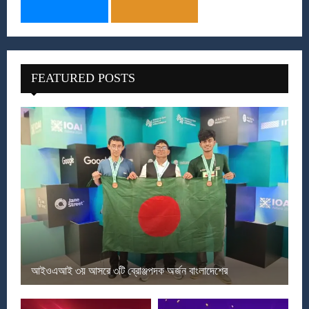
FEATURED POSTS
আইওএআই ৩য় আসরে ৩টি ব্রোঞ্জপদক অর্জন বাংলাদেশের