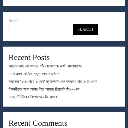
Search
SEARCH
Recent Posts
আইওএআই ৩য় আসরে ৩টি ব্রোঞ্জপদক অর্জন বাংলাদেশের
দেশে এলো শাওমির নতুন ফোন রেডমি ১৭
দারাজের ‘৮.৮ গ্রেট ৮ সেল’ ক্যাম্পেইন শুরু শুক্রবার রাত ৮ টা থেকে
শিক্ষার্থীদের জন্য অফার নিয়ে আসছে রিয়েলমি সি১০০এক্স
চলছে টেলিটকের বিশেষ জেন জি অফার
Recent Comments