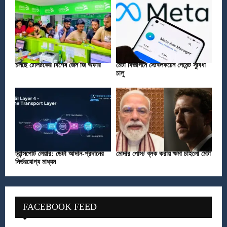
চলছে টেলিটকের বিশেষ জেন জি অফার
মেটা বিজ্ঞাপনে স্টেবলকয়েন পেমেন্ট সুবিধা
চালু
ট্রান্সপোর্ট লেয়ার: ডেটা আদান-প্রদানের
মোদীর পোস্ট ব্লক করায় ক্ষমা চাইলো মেটা
নির্ভরযোগ্য মাধ্যম
FACEBOOK FEED