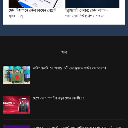
মেটা বিজ্ঞাপনে স্টেবলকয়েন পেমেন্ট
ট্রান্সপোর্ট লেয়ার: ডেটা আদান-
সুবিধা চালু
প্রদানের নির্ভরযোগ্য মাধ্যম
খবর
আইওএআই ৩য় আসরে ৩টি ব্রোঞ্জপদক অর্জন বাংলাদেশের
দেশে এলো শাওমির নতুন ফোন রেডমি ১৭
দারাজের ‘৮.৮ গ্রেট ৮ সেল’ ক্যাম্পেইন শুরু শুক্রবার রাত ৮ টা থেকে