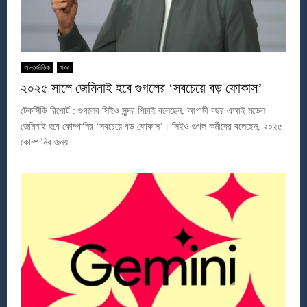
আন্তর্জাতিক
খবর
২০২৫ সালে জেমিনাই হবে গুগলের ‘সবচেয়ে বড় ফোকাস’
টেকসিঁড়ি রিপোর্ট : গুগলের সিইও সুন্দর পিচাই বলেছেন, আগামী বছর এআই মডেল
জেমিনাই হবে কোম্পানির ‘সবচেয়ে বড় ফোকাস’। সিইও গুগল কর্মীদের বলেছেন, ২০২৫
কোম্পানির জন্য...