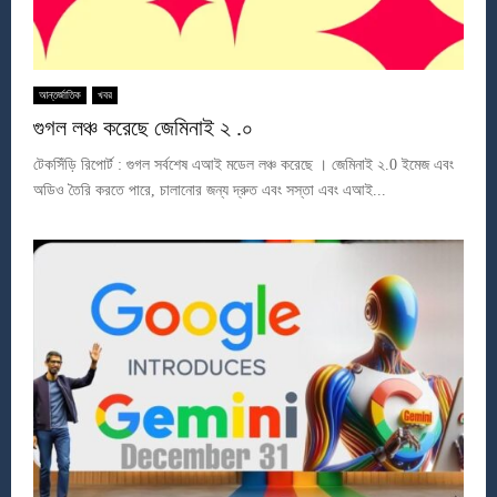
আন্তর্জাতিক
খবর
গুগল লঞ্চ করেছে জেমিনাই ২ .০
টেকসিঁড়ি রিপোর্ট : গুগল সর্বশেষ এআই মডেল লঞ্চ করেছে । জেমিনাই ২.0 ইমেজ এবং
অডিও তৈরি করতে পারে, চালানোর জন্য দ্রুত এবং সস্তা এবং এআই...