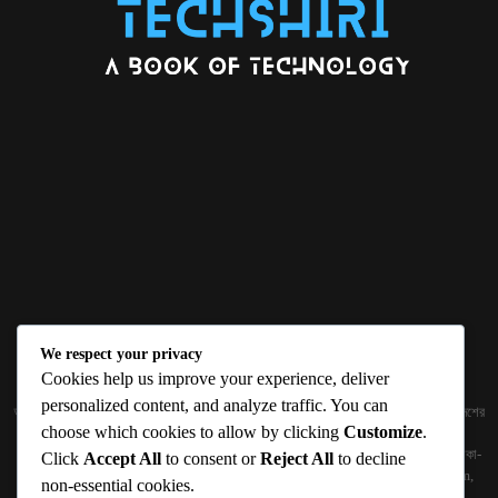
We respect your privacy
ABOUT US
Cookies help us improve your experience, deliver
personalized content, and analyze traffic. You can
জ্ঞান বিজ্ঞানের উৎকর্ষ আমাদের প্রভাবিত করে। আলোকিত করে। সেই আলো কে ধারণ কর দেশ ও বিদেশের
choose which cookies to allow by clicking
Customize
.
তথ্যপ্রযুক্তির অতিসাম্প্রতিক খবরাখবর পাঠকের হাতের মুঠোয় দিতে চায় টেকসিঁড়ি ডট কম।
প্রকাশক ও নির্বাহী সম্পাদকঃ সামিউল হক সুমন ১৮৮/১ (২য় তলা), ইনার সার্কুলার রোড, আরামবাগ, ঢাকা-
Click
Accept All
to consent or
Reject All
to decline
১০০০ মোবাইলঃ 01511759094, 01511759095 ইমেইলঃ
techshiribd@gmail.com
,
non-essential cookies.
info@techshiri.com