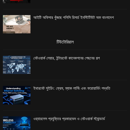
আইটি অফিসার খুঁজছে পলিসি রিসার্চ ইনস্টিটিউট অফ বাংলাদেশ
টিউটোরিয়াল
নেটওয়ার্ক লেয়ার, ইন্টারনেট কানেকশনের পেছনের গল্প
ইথারনেট সুইচিং: ফ্রেম, ম্যাক লার্নিং এবং ফরোয়ার্ডিং পদ্ধতি
ওয়্যারলেস প্রযুক্তির প্রকারভেদ ও নেটওয়ার্ক স্ট্যান্ডার্ড