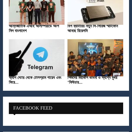
আন্তর্জাতিক এআই অলিম্পিয়াডে অংশ
বিগ ব্যাটারির নতুন সি-সিরিজ স্মার্টফোন
নিল বাংলাদেশ
আনছে রিয়েলমি
অ্যাপ স্টোর থেকে টেলিগ্রাম গায়েব এবং
শিশুদের মহাকাশ ভাবনা ও স্বপ্নে মুখর
ফিরে...
‘ফিউচার...
FACEBOOK FEED