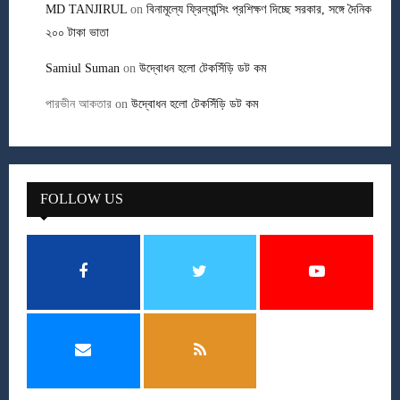
MD TANJIRUL
on
বিনামূল্যে ফ্রিল্যান্সিং প্রশিক্ষণ দিচ্ছে সরকার, সঙ্গে দৈনিক
২০০ টাকা ভাতা
Samiul Suman
on
উদ্বোধন হলো টেকসিঁড়ি ডট কম
পারভীন আকতার
on
উদ্বোধন হলো টেকসিঁড়ি ডট কম
FOLLOW US