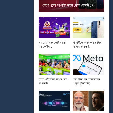
দেশে এলো শাওমির নতুন ফোন রেডমি ১৭
দারাজের ‘৮.৮ গ্রেট ৮ সেল’
শিক্ষার্থীদের জন্য অফার নিয়ে
ক্যাম্পেইন...
আসছে রিয়েলমি...
চলছে টেলিটকের বিশেষ জেন
মেটা বিজ্ঞাপনে স্টেবলকয়েন
জি অফার
পেমেন্ট সুবিধা চালু