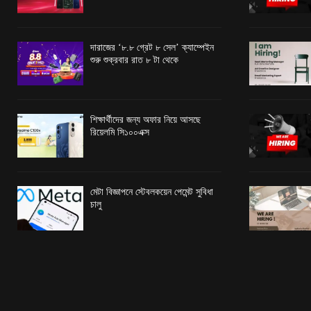
দারাজের ‘৮.৮ গ্রেট ৮ সেল’ ক্যাম্পেইন
শুরু শুক্রবার রাত ৮ টা থেকে
শিক্ষার্থীদের জন্য অফার নিয়ে আসছে
রিয়েলমি সি১০০এক্স
মেটা বিজ্ঞাপনে স্টেবলকয়েন পেমেন্ট সুবিধা
চালু