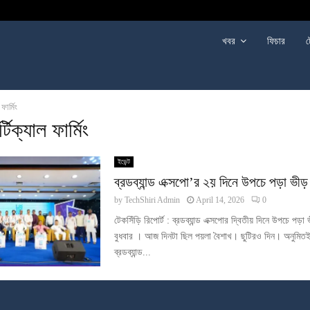
খবর
ফিচার
ট
 ফার্মিং
টিক্যাল ফার্মিং
ইভেন্ট
ব্রডব্যান্ড এক্সপো’র ২য় দিনে উপচে পড়া ভীড়
by
TechShiri Admin
April 14, 2026
0
টেকসিঁড়ি রিপোর্ট : ব্রডব্যান্ড এক্সপোর দ্বিতীয় দিনে উপচে পড়া 
বুধবার । আজ দিনটা ছিল পয়লা বৈশাখ। ছুটিরও দিন। অনুমিত
ব্রডব্যান্ড...