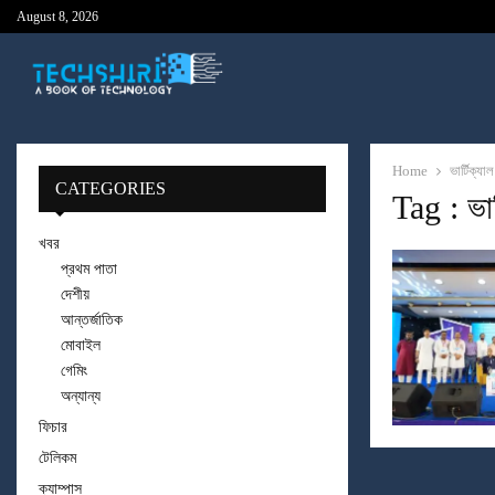
August 8, 2026
Home
ভার্টিক্যাল
CATEGORIES
Tag : ভার্
খবর
প্রথম পাতা
দেশীয়
আন্তর্জাতিক
মোবাইল
গেমিং
অন্যান্য
ফিচার
টেলিকম
ক্যাম্পাস