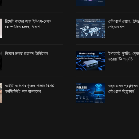
রিমোট কাজের জন্য ইউএস-বেসড
নেটওয়ার্ক লেয়ার, ইন্
কোম্পানিতে চলছে নিয়োগ
পেছনের গল্প
নিয়োগ চলছে রায়ানস ডিজিটালে
ইথারনেট সুইচিং: ফ্রেম
ফরোয়ার্ডিং পদ্ধতি
আইটি অফিসার খুঁজছে পলিসি রিসার্চ
ওয়্যারলেস প্রযুক্তি
ইনস্টিটিউট অফ বাংলাদেশ
নেটওয়ার্ক স্ট্যান্ডার্ড