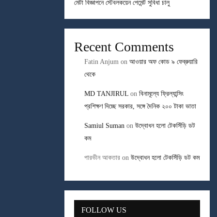
মেটা বিজ্ঞাপনে স্টেবলকয়েন পেমেন্ট সুবিধা চালু
Recent Comments
Fatin Anjum
on
আওয়ার অফ কোড ৯ ফেব্রুয়ারি
থেকে
MD TANJIRUL
on
বিনামূল্যে ফ্রিল্যান্সিং
প্রশিক্ষণ দিচ্ছে সরকার, সঙ্গে দৈনিক ২০০ টাকা ভাতা
Samiul Suman
on
উদ্বোধন হলো টেকসিঁড়ি ডট
কম
পারভীন আকতার
on
উদ্বোধন হলো টেকসিঁড়ি ডট কম
FOLLOW US