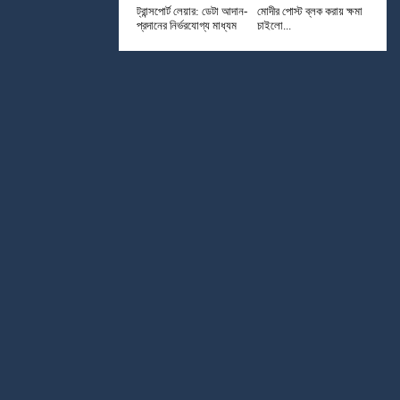
ট্রান্সপোর্ট লেয়ার: ডেটা আদান-
মোদীর পোস্ট ব্লক করায় ক্ষমা
প্রদানের নির্ভরযোগ্য মাধ্যম
চাইলো...