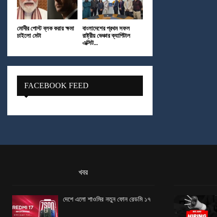
মোদীর পোস্ট ব্লক করায় ক্ষমা
বাংলাদেশের প্রথম সফল
চাইলো মেটা
রাষ্ট্রীয় ভেঞ্চার ক্যাপিটাল
এক্সিট...
FACEBOOK FEED
খবর
দেশে এলো শাওমির নতুন ফোন রেডমি ১৭