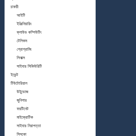
চাকরী
আইটি
ইঞ্জিনিয়ারিং
ক্লাউড কম্পিউটিং
টেলিকম
প্রোগ্রামিং
লিনাক্স
সাইবার সিকিউরিটি
ইভেন্ট
টিউটোরিয়াল
উইন্ডোজ
জুনিপার
ফরটিনেট
মাইক্রোটিক
সাইবার নিরাপত্তা
সিসকো