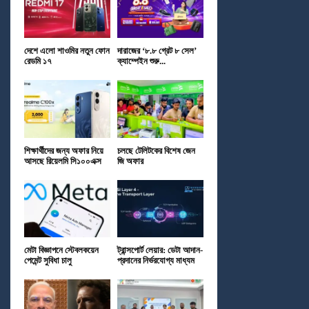
দেশে এলো শাওমির নতুন ফোন
দারাজের ‘৮.৮ গ্রেট ৮ সেল’
রেডমি ১৭
ক্যাম্পেইন শুরু...
শিক্ষার্থীদের জন্য অফার নিয়ে
চলছে টেলিটকের বিশেষ জেন
আসছে রিয়েলমি সি১০০এক্স
জি অফার
মেটা বিজ্ঞাপনে স্টেবলকয়েন
ট্রান্সপোর্ট লেয়ার: ডেটা আদান-
পেমেন্ট সুবিধা চালু
প্রদানের নির্ভরযোগ্য মাধ্যম