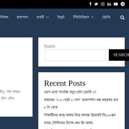
Facebook
Twitter
Instagram
Linkedin
Youtu
Te
েলিকম
ক্যাম্পাস
চাকরী
ইভেন্ট
টিউটোরিয়াল
ট্রেনিং
Search
SEARC
Recent Posts
ভীড়, পর্দা নামছে
দেশে এলো শাওমির নতুন ফোন রেডমি ১৭
ই ছিল এদিন
দারাজের ‘৮.৮ গ্রেট ৮ সেল’ ক্যাম্পেইন শুরু শুক্রবার রাত
৮ টা থেকে
শিক্ষার্থীদের জন্য অফার নিয়ে আসছে রিয়েলমি সি১০০এক্স
চলছে টেলিটকের বিশেষ জেন জি অফার