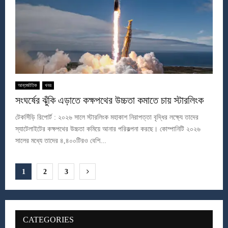
আন্তর্জাতিক
খবর
সংঘর্ষের ঝুঁকি এড়াতে কক্ষপথের উচ্চতা কমাতে চায় স্টারলিংক
টেকসিঁড়ি রিপোর্ট : ২০২৬ সালে স্টারলিংক মহাকাশ নিরাপত্তা বৃদ্ধির লক্ষ্যে তাদের
স্যাটেলাইটের কক্ষপথের উচ্চতা কমিয়ে আনার পরিকল্পনা করছে। কোম্পানিটি ২০২৬
সালের মধ্যে তাদের ৪,৪০০টিরও বেশি...
Posts
1
2
3
pagination
CATEGORIES