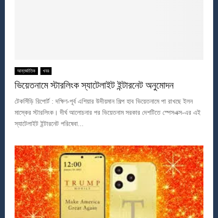
আন্তর্জাতিক
খবর
ভিয়েতনামে স্টারলিংক স্যাটেলাইট ইন্টারনেট অনুমোদন
টেকসিঁড়ি রিপোর্ট : দক্ষিণ-পূর্ব এশিয়ার উদীয়মান শিল্প হাব ভিয়েতনামে পা রাখছে ইলন
মাস্কের স্টারলিংক। দীর্ঘ আলোচনার পর ভিয়েতনাম সরকার দেশটিতে স্পেসএক্স-এর এই
স্যাটেলাইট ইন্টারনেট পরিষেবা...