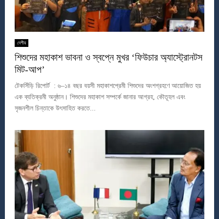
দেশীয়
শিশুদের মহাকাশ ভাবনা ও স্বপ্নে মুখর ‘ফিউচার অ্যাস্ট্রোনটস
মিট-আপ’
টেকসিঁড়ি রিপোর্ট : ৬–১৪ বছর বয়সী মহাকাশপ্রেমী শিশুদের অংশগ্রহণে আয়োজিত হয়
এক ব্যতিক্রমী অনুষ্ঠান। শিশুদের মহাকাশ সম্পর্কে জানার আগ্রহ, কৌতূহল এবং
সৃজনশীল চিন্তাকে উৎসাহিত করতে...