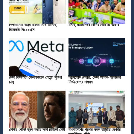
শিক্ষার্থীদের জন্য অফার নিয়ে আসছে
চলছে টেলিটকের বিশেষ জেন জি অফার
রিয়েলমি সি১০০এক্স
মেটা বিজ্ঞাপনে স্টেবলকয়েন পেমেন্ট সুবিধা
ট্রান্সপোর্ট লেয়ার: ডেটা আদান-প্রদানের
চালু
নির্ভরযোগ্য মাধ্যম
মোদীর পোস্ট ব্লক করায় ক্ষমা চাইলো মেটা
বাংলাদেশের প্রথম সফল রাষ্ট্রীয় ভেঞ্চার