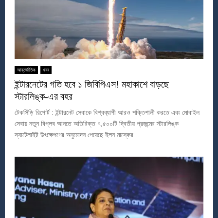
আন্তর্জাতিক
খবর
ইন্টারনেটের গতি হবে ১ জিবিপিএস! মহাকাশে বাড়ছে
স্টারলিঙ্ক-এর বহর
টেকসিঁড়ি রিপোর্ট : ইন্টারনেট সেবাকে বিশ্বব্যাপী আরও শক্তিশালী করতে এবং মোবাইল
সেবায় নতুন বিপ্লব আনতে অতিরিক্ত ৭,৫০০টি দ্বিতীয় প্রজন্মের স্টারলিঙ্ক
স্যাটেলাইট উৎক্ষেপণের অনুমোদন পেয়েছে ইলন মাস্কের...