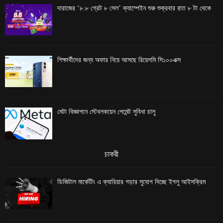
দারাজের ‘৮.৮ গ্রেট ৮ সেল’ ক্যাম্পেইন শুরু শুক্রবার রাত ৮ টা থেকে
শিক্ষার্থীদের জন্য অফার নিয়ে আসছে রিয়েলমি সি১০০এক্স
মেটা বিজ্ঞাপনে স্টেবলকয়েন পেমেন্ট সুবিধা চালু
চাকরী
ডিজিটাল মার্কেটিং এ ক্যারিয়ার গড়ার সুযোগ দিচ্ছে ইগলু আইসক্রিম