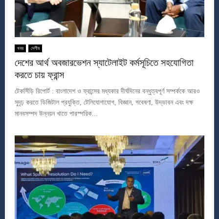
খবর
দেশীয়
দেশের আর্থ অবজারভেশন স্যাটেলাইট কর্মসূচিতে সহযোগিতা
করতে চায় ফ্রান্স
টেকসিঁড়ি রিপোর্ট : বাংলাদেশ ও ফ্রান্সের মধ্যকার দীর্ঘদিনের বন্ধুত্বপূর্ণ সম্পর্ককে আরও
সুদৃঢ় করতে ডিজিটাল প্রযুক্তি, টেলিযোগাযোগ, বিজ্ঞান, গবেষণা, উদ্ভাবন এবং দক্ষ
মানবসম্পদ উন্নয়ন খাতে পারস্পরিক...