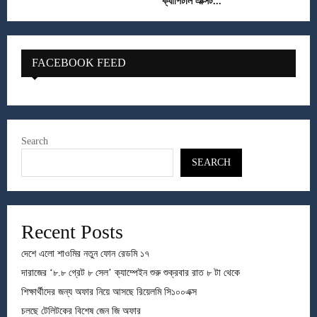
ক্যাপিটাল এক্সিট...
FACEBOOK FEED
Search
SEARCH
Recent Posts
দেশে এলো শাওমির নতুন ফোন রেডমি ১৭
দারাজের ‘৮.৮ গ্রেট ৮ সেল’ ক্যাম্পেইন শুরু শুক্রবার রাত ৮ টা থেকে
শিক্ষার্থীদের জন্য অফার নিয়ে আসছে রিয়েলমি সি১০০এক্স
চলছে টেলিটকের বিশেষ জেন জি অফার