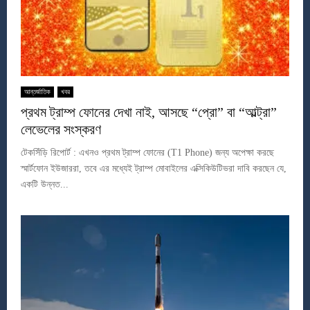
আন্তর্জাতিক
খবর
প্রথম ট্রাম্প ফোনের দেখা নাই, আসছে “প্রো” বা “আল্ট্রা”
লেভেলের সংস্করণ
টেকসিঁড়ি রিপোর্ট : এখনও প্রথম ট্রাম্প ফোনের (T1 Phone) জন্য অপেক্ষা করছে
স্মার্টফোন ইউজাররা, তবে এর মধ্যেই ট্রাম্প মোবাইলের এক্সিকিউটিভরা দাবি করছেন যে,
একটি উন্নত...