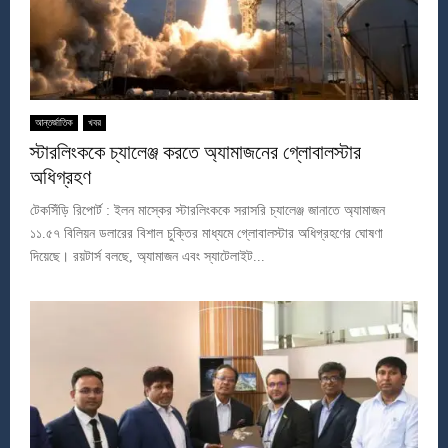
আন্তর্জাতিক
খবর
স্টারলিংককে চ্যালেঞ্জ করতে অ্যামাজনের গ্লোবালস্টার
অধিগ্রহণ
টেকসিঁড়ি রিপোর্ট : ইলন মাস্কের স্টারলিংককে সরাসরি চ্যালেঞ্জ জানাতে অ্যামাজন
১১.৫৭ বিলিয়ন ডলারের বিশাল চুক্তির মাধ্যমে গ্লোবালস্টার অধিগ্রহণের ঘোষণা
দিয়েছে। রয়টার্স বলছে, অ্যামাজন এবং স্যাটেলাইট...