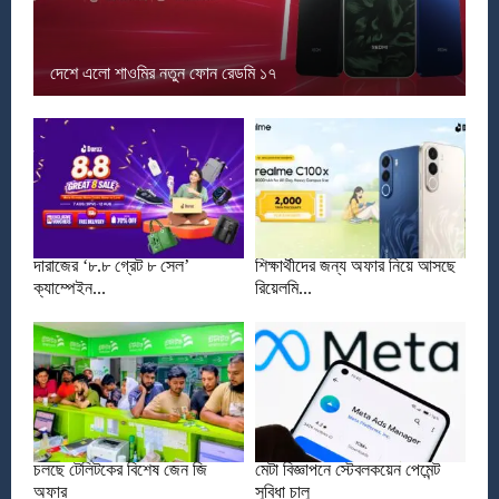
দেশে এলো শাওমির নতুন ফোন রেডমি ১৭
দারাজের ‘৮.৮ গ্রেট ৮ সেল’
শিক্ষার্থীদের জন্য অফার নিয়ে আসছে
ক্যাম্পেইন...
রিয়েলমি...
চলছে টেলিটকের বিশেষ জেন জি
মেটা বিজ্ঞাপনে স্টেবলকয়েন পেমেন্ট
অফার
সুবিধা চালু