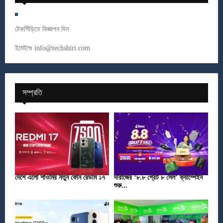
টেকসিঁড়িতে বিজ্ঞাপন দিন
ইমেইলঃ
info@techshiri.com
সম্প্রতি
দেশে এলো শাওমির নতুন ফোন রেডমি ১৭
দারাজের ‘৮.৮ গ্রেট ৮ সেল’ ক্যাম্পেইন
শুরু...