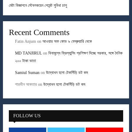
মেটা বিজ্ঞাপনে স্টেবলকয়েন পেমেন্ট সুবিধা চালু
Recent Comments
Fatin Anjum
on
আওয়ার অফ কোড ৯ ফেব্রুয়ারি থেকে
MD TANJIRUL
on
বিনামূল্যে ফ্রিল্যান্সিং প্রশিক্ষণ দিচ্ছে সরকার, সঙ্গে দৈনিক
২০০ টাকা ভাতা
Samiul Suman
on
উদ্বোধন হলো টেকসিঁড়ি ডট কম
পারভীন আকতার
on
উদ্বোধন হলো টেকসিঁড়ি ডট কম
FOLLOW US