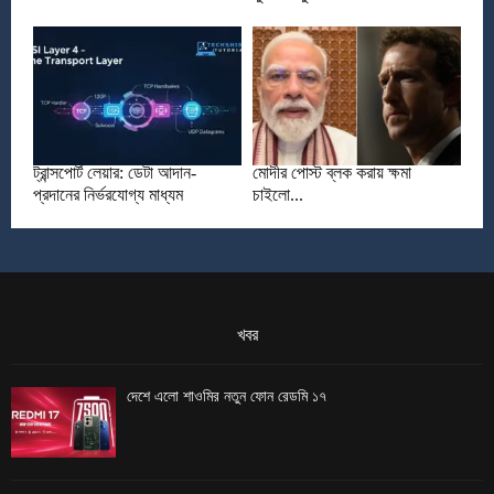
ট্রান্সপোর্ট লেয়ার: ডেটা আদান-
মোদীর পোস্ট ব্লক করায় ক্ষমা
প্রদানের নির্ভরযোগ্য মাধ্যম
চাইলো...
খবর
দেশে এলো শাওমির নতুন ফোন রেডমি ১৭