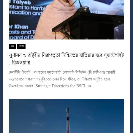
খবর
দেশীয়
সুশাসন ও রাষ্ট্রীয় নিরাপত্তা নিশ্চিতের হাতিয়ার হবে স্যাটেলাইট
: রিজওয়ানা
টেকসিঁড়ি রিপোর্ট : বাংলাদেশ স্যাটেলাইট কোম্পানি লিমিটেড (বিএসসিএল) আগামী
বছরগুলোতে মহাকাশ প্রযুক্তিতে কোন দিকে হাঁটবে, তা নির্ধারণে অনুষ্ঠিত হলো
উচ্চপর্যায়ের সংলাপ ‘Strategic Directions for BSCL in...