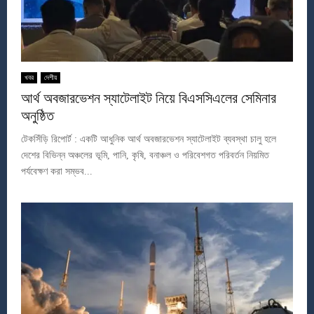
খবর
দেশীয়
আর্থ অবজারভেশন স্যাটেলাইট নিয়ে বিএসসিএলের সেমিনার
অনুষ্ঠিত
টেকসিঁড়ি রিপোর্ট : একটি আধুনিক আর্থ অবজারভেশন স্যাটেলাইট ব্যবস্থা চালু হলে
দেশের বিভিন্ন অঞ্চলের ভূমি, পানি, কৃষি, বনাঞ্চল ও পরিবেশগত পরিবর্তন নিয়মিত
পর্যবেক্ষণ করা সম্ভব...