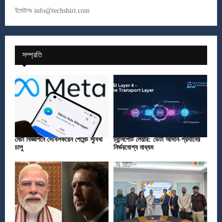
ইমেইলঃ
info@techshiri.com
সম্প্রতি
মেটা বিজ্ঞাপনে স্টেবলকয়েন পেমেন্ট সুবিধা
ট্রান্সপোর্ট লেয়ার: ডেটা আদান-প্রদানের
চালু
নির্ভরযোগ্য মাধ্যম