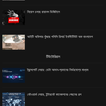
নিয়োগ চলছে রায়ানস ডিজিটালে
আইটি অফিসার খুঁজছে পলিসি রিসার্চ ইনস্টিটিউট অফ বাংলাদেশ
টিউটোরিয়াল
ট্রান্সপোর্ট লেয়ার: ডেটা আদান-প্রদানের নির্ভরযোগ্য মাধ্যম
নেটওয়ার্ক লেয়ার, ইন্টারনেট কানেকশনের পেছনের গল্প