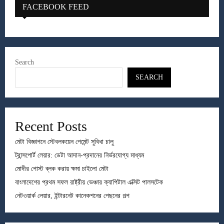
FACEBOOK FEED
Search
SEARCH
Recent Posts
মেটা বিজ্ঞাপনে স্টেবলকয়েন পেমেন্ট সুবিধা চালু
ট্রান্সপোর্ট লেয়ার: ডেটা আদান-প্রদানের নির্ভরযোগ্য মাধ্যম
মোদীর পোস্ট ব্লক করায় ক্ষমা চাইলো মেটা
বাংলাদেশের প্রথম সফল রাষ্ট্রীয় ভেঞ্চার ক্যাপিটাল এক্সিট পালসটেক
নেটওয়ার্ক লেয়ার, ইন্টারনেট কানেকশনের পেছনের গল্প