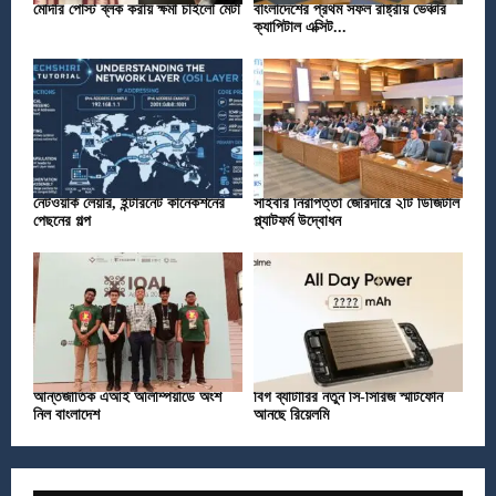
মোদীর পোস্ট ব্লক করায় ক্ষমা চাইলো মেটা
বাংলাদেশের প্রথম সফল রাষ্ট্রীয় ভেঞ্চার
ক্যাপিটাল এক্সিট...
নেটওয়ার্ক লেয়ার, ইন্টারনেট কানেকশনের
সাইবার নিরাপত্তা জোরদারে ২টি ডিজিটাল
পেছনের গল্প
প্ল্যাটফর্ম উদ্বোধন
আন্তর্জাতিক এআই অলিম্পিয়াডে অংশ
বিগ ব্যাটারির নতুন সি-সিরিজ স্মার্টফোন
নিল বাংলাদেশ
আনছে রিয়েলমি