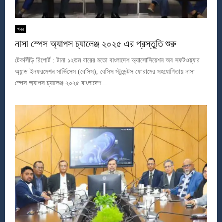
খবর
নাসা স্পেস অ্যাপস চ্যালেঞ্জ ২০২৫ এর প্রস্তুতি শুরু
টেকসিঁড়ি রিপোর্ট : টানা ১২তম বারের মতো বাংলাদেশ অ্যাসোসিয়েশন অব সফটওয়্যার
অ্যান্ড ইনফরমেশন সার্ভিসেস (বেসিস), বেসিস স্টুডেন্টস ফোরামের সহযোগিতায় নাসা
স্পেস অ্যাপস চ্যালেঞ্জ ২০২৫ বাংলাদেশ...