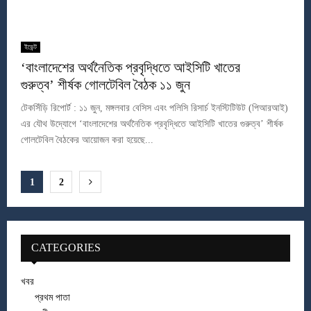
ইভেন্ট
‘বাংলাদেশের অর্থনৈতিক প্রবৃদ্ধিতে আইসিটি খাতের
গুরুত্ব’ শীর্ষক গোলটেবিল বৈঠক ১১ জুন
টেকসিঁড়ি রিপোর্ট : ১১ জুন, মঙ্গলবার বেসিস এবং পলিসি রিসার্চ ইনস্টিটিউট (পিআরআই)
এর যৌথ উদ্যোগে ‘বাংলাদেশের অর্থনৈতিক প্রবৃদ্ধিতে আইসিটি খাতের গুরুত্ব’ শীর্ষক
গোলটেবিল বৈঠকের আয়োজন করা হয়েছে...
Posts
1
2
pagination
CATEGORIES
খবর
প্রথম পাতা