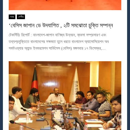
খবর
দেশীয়
‘বেসিস জাপান ডে উদযাপিত , ২টি সমঝোতা চুক্তি সম্পন্ন
টেকসিঁড়ি রিপোর্ট : বাংলাদেশ-জাপান বাণিজ্য উন্নয়ন, ব্যবসা সম্প্রসারণ এবং
তথ্যপ্রযুক্তিতে বাংলাদেশের সক্ষমতা তুলে ধরতে বাংলাদেশ অ্যাসোসিয়েশন অব
সফটওয়্যার অ্যান্ড ইনফরমেশন সার্ভিসেস (বেসিস) মঙ্গলবার ১৭ ডিসেম্বর,...