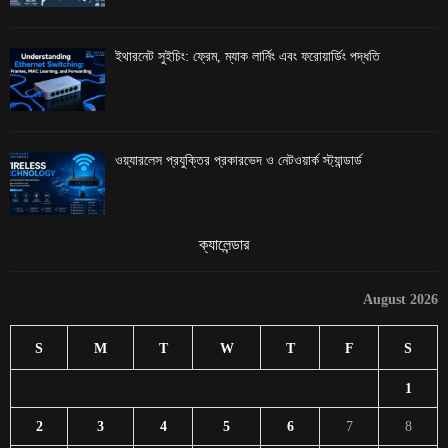
ইথারনেট সুইচিং: ফ্রেম, ম্যাক লার্নিং এবং ফরোয়ার্ডিং পদ্ধতি
ওয়্যারলেস প্রযুক্তির প্রকারভেদ ও নেটওয়ার্ক স্ট্যান্ডার্ড
ক্যালেন্ডার
August 2026
S
M
T
W
T
F
S
1
2
3
4
5
6
7
8