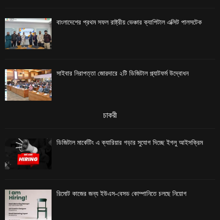
বাংলাদেশের প্রথম সফল রাষ্ট্রীয় ভেঞ্চার ক্যাপিটাল এক্সিট পালসটেক
সাইবার নিরাপত্তা জোরদারে ২টি ডিজিটাল প্ল্যাটফর্ম উদ্বোধন
চাকরী
ডিজিটাল মার্কেটিং এ ক্যারিয়ার গড়ার সুযোগ দিচ্ছে ইগলু আইসক্রিম
রিমোট কাজের জন্য ইউএস-বেসড কোম্পানিতে চলছে নিয়োগ