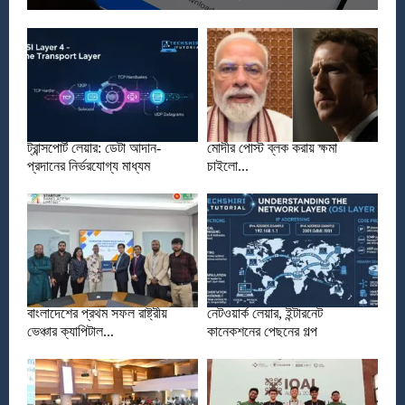
ট্রান্সপোর্ট লেয়ার: ডেটা আদান-
মোদীর পোস্ট ব্লক করায় ক্ষমা
প্রদানের নির্ভরযোগ্য মাধ্যম
চাইলো...
বাংলাদেশের প্রথম সফল রাষ্ট্রীয়
নেটওয়ার্ক লেয়ার, ইন্টারনেট
ভেঞ্চার ক্যাপিটাল...
কানেকশনের পেছনের গল্প