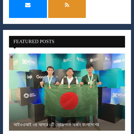
FEATURED POSTS
আইওএআই ৩য় আসরে ৩টি ব্রোঞ্জপদক অর্জন বাংলাদেশের