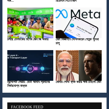
শুরু...
রিয়েলমি সি১০০এক্স
চলছে টেলিটকের বিশেষ জেন জি অফার
মেটা বিজ্ঞাপনে স্টেবলকয়েন পেমেন্ট সুবিধা
চালু
ট্রান্সপোর্ট লেয়ার: ডেটা আদান-প্রদানের
মোদীর পোস্ট ব্লক করায় ক্ষমা চাইলো মেটা
নির্ভরযোগ্য মাধ্যম
FACEBOOK FEED