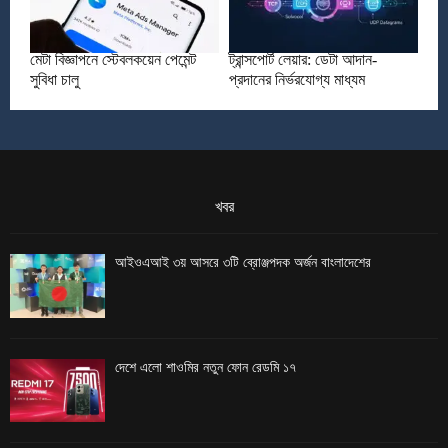
মেটা বিজ্ঞাপনে স্টেবলকয়েন পেমেন্ট
ট্রান্সপোর্ট লেয়ার: ডেটা আদান-
সুবিধা চালু
প্রদানের নির্ভরযোগ্য মাধ্যম
খবর
আইওএআই ৩য় আসরে ৩টি ব্রোঞ্জপদক অর্জন বাংলাদেশের
দেশে এলো শাওমির নতুন ফোন রেডমি ১৭