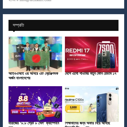
সম্প্রতি
আইওএআই ৩য় আসরে ৩টি ব্রোঞ্জপদক
দেশে এলো শাওমির নতুন ফোন রেডমি ১৭
অর্জন বাংলাদেশের
দারাজের ‘৮.৮ গ্রেট ৮ সেল’ ক্যাম্পেইন
শিক্ষার্থীদের জন্য অফার নিয়ে আসছে