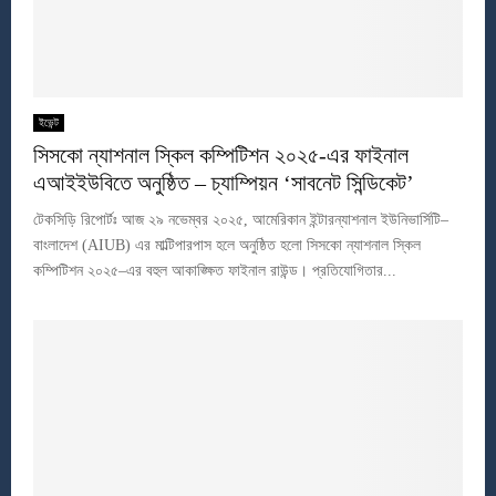
ইভেন্ট
সিসকো ন্যাশনাল স্কিল কম্পিটিশন ২০২৫-এর ফাইনাল
এআইইউবিতে অনুষ্ঠিত – চ্যাম্পিয়ন ‘সাবনেট সিন্ডিকেট’
টেকসিড়ি রিপোর্টঃ আজ ২৯ নভেম্বর ২০২৫, আমেরিকান ইন্টারন্যাশনাল ইউনিভার্সিটি–
বাংলাদেশ (AIUB) এর মাল্টিপারপাস হলে অনুষ্ঠিত হলো সিসকো ন্যাশনাল স্কিল
কম্পিটিশন ২০২৫–এর বহুল আকাঙ্ক্ষিত ফাইনাল রাউন্ড। প্রতিযোগিতার...