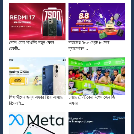
দেশে এলো শাওমির নতুন ফোন
দারাজের ‘৮.৮ গ্রেট ৮ সেল’
রেডমি...
ক্যাম্পেইন...
শিক্ষার্থীদের জন্য অফার নিয়ে আসছে
চলছে টেলিটকের বিশেষ জেন জি
রিয়েলমি...
অফার