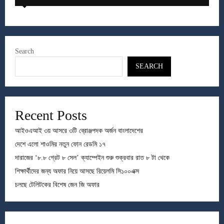
Search
SEARCH
Recent Posts
আইওএআই ৩য় আসরে ৩টি ব্রোঞ্জপদক অর্জন বাংলাদেশের
দেশে এলো শাওমির নতুন ফোন রেডমি ১৭
দারাজের ‘৮.৮ গ্রেট ৮ সেল’ ক্যাম্পেইন শুরু শুক্রবার রাত ৮ টা থেকে
শিক্ষার্থীদের জন্য অফার নিয়ে আসছে রিয়েলমি সি১০০এক্স
চলছে টেলিটকের বিশেষ জেন জি অফার