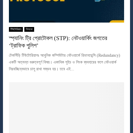
টিউটোরিয়াল
সিসকো
স্প্যানিং ট্রি প্রোটোকল (STP): নেটওয়ার্কিং জগতের
‘ট্রাফিক পুলিশ’
টেকসিঁড়ি টিউটোরিয়ালঃ আধুনিক কম্পিউটার নেটওয়ার্কে রিডানডেন্সি (Redundancy)
একটি অত্যন্ত গুরুত্বপূর্ণ বিষয়। একাধিক সুইচ ও লিংক ব্যবহারের ফলে নেটওয়ার্ক
নিরবচ্ছিন্নভাবে চালু রাখা সম্ভব হয়। তবে এই...