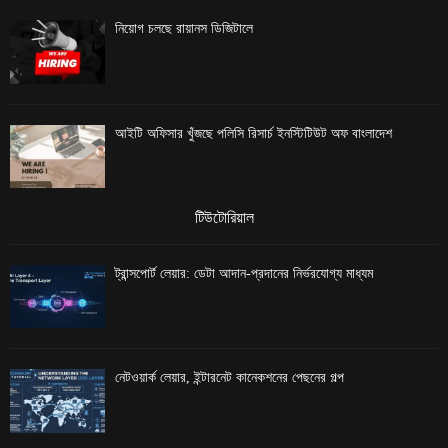
নিয়োগ চলছে রায়ানস ডিজিটালে
আইটি অফিসার খুঁজছে পলিসি রিসার্চ ইনস্টিটিউট অফ বাংলাদেশ
টিউটোরিয়াল
ট্রান্সপোর্ট লেয়ার: ডেটা আদান-প্রদানের নির্ভরযোগ্য মাধ্যম
নেটওয়ার্ক লেয়ার, ইন্টারনেট কানেকশনের পেছনের গল্প