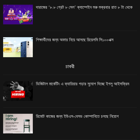
দারাজের ‘৮.৮ গ্রেট ৮ সেল’ ক্যাম্পেইন শুরু শুক্রবার রাত ৮ টা থেকে
শিক্ষার্থীদের জন্য অফার নিয়ে আসছে রিয়েলমি সি১০০এক্স
চাকরী
ডিজিটাল মার্কেটিং এ ক্যারিয়ার গড়ার সুযোগ দিচ্ছে ইগলু আইসক্রিম
রিমোট কাজের জন্য ইউএস-বেসড কোম্পানিতে চলছে নিয়োগ