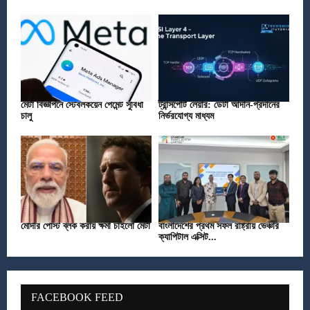
মেটা বিজ্ঞাপনে স্টেবলকয়েন পেমেন্ট সুবিধা
ট্রান্সপোর্ট লেয়ার: ডেটা আদান-প্রদানের
চালু
নির্ভরযোগ্য মাধ্যম
মোদীর পোস্ট ব্লক করায় ক্ষমা চাইলো মেটা
বাংলাদেশের প্রথম সফল রাষ্ট্রীয় ভেঞ্চার
ক্যাপিটাল এক্সিট...
FACEBOOK FEED