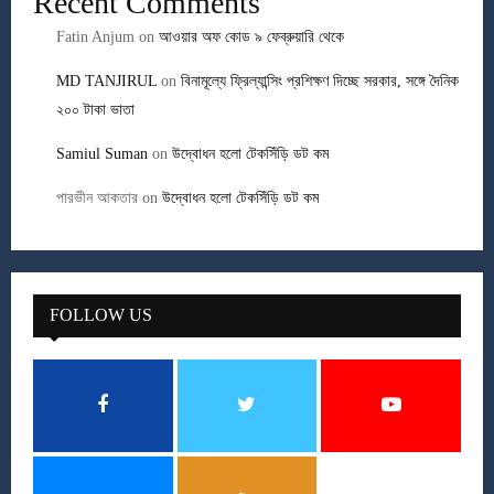
Recent Comments
Fatin Anjum
on
আওয়ার অফ কোড ৯ ফেব্রুয়ারি থেকে
MD TANJIRUL
on
বিনামূল্যে ফ্রিল্যান্সিং প্রশিক্ষণ দিচ্ছে সরকার, সঙ্গে দৈনিক
২০০ টাকা ভাতা
Samiul Suman
on
উদ্বোধন হলো টেকসিঁড়ি ডট কম
পারভীন আকতার
on
উদ্বোধন হলো টেকসিঁড়ি ডট কম
FOLLOW US