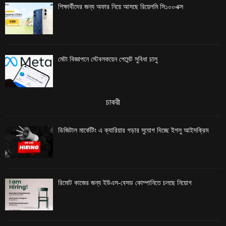
শিক্ষার্থীদের জন্য অফার নিয়ে আসছে রিয়েলমি সি১০০এক্স
মেটা বিজ্ঞাপনে স্টেবলকয়েন পেমেন্ট সুবিধা চালু
চাকরী
ডিজিটাল মার্কেটিং এ ক্যারিয়ার গড়ার সুযোগ দিচ্ছে ইগলু আইসক্রিম
রিমোট কাজের জন্য ইউএস-বেসড কোম্পানিতে চলছে নিয়োগ