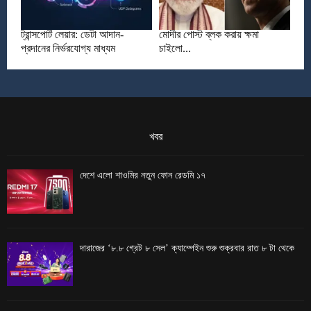
ট্রান্সপোর্ট লেয়ার: ডেটা আদান-
মোদীর পোস্ট ব্লক করায় ক্ষমা
প্রদানের নির্ভরযোগ্য মাধ্যম
চাইলো...
খবর
দেশে এলো শাওমির নতুন ফোন রেডমি ১৭
দারাজের ‘৮.৮ গ্রেট ৮ সেল’ ক্যাম্পেইন শুরু শুক্রবার রাত ৮ টা থেকে