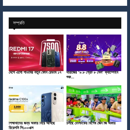
সম্প্রতি
দেশে এলো শাওমির নতুন ফোন রেডমি ১৭
দারাজের ‘৮.৮ গ্রেট ৮ সেল’ ক্যাম্পেইন
শুরু...
শিক্ষার্থীদের জন্য অফার নিয়ে আসছে
চলছে টেলিটকের বিশেষ জেন জি অফার
রিয়েলমি সি১০০এক্স