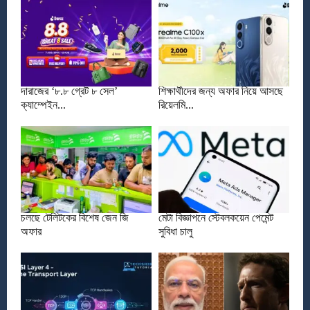
দারাজের ‘৮.৮ গ্রেট ৮ সেল’
শিক্ষার্থীদের জন্য অফার নিয়ে আসছে
ক্যাম্পেইন...
রিয়েলমি...
চলছে টেলিটকের বিশেষ জেন জি
মেটা বিজ্ঞাপনে স্টেবলকয়েন পেমেন্ট
অফার
সুবিধা চালু