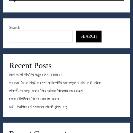
Search
SEARCH
Recent Posts
দেশে এলো শাওমির নতুন ফোন রেডমি ১৭
দারাজের ‘৮.৮ গ্রেট ৮ সেল’ ক্যাম্পেইন শুরু শুক্রবার রাত ৮ টা থেকে
শিক্ষার্থীদের জন্য অফার নিয়ে আসছে রিয়েলমি সি১০০এক্স
চলছে টেলিটকের বিশেষ জেন জি অফার
মেটা বিজ্ঞাপনে স্টেবলকয়েন পেমেন্ট সুবিধা চালু