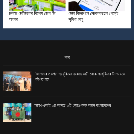
চলছে টেলিটকের বিশেষ জেন জি
মেটা বিজ্ঞাপনে স্টেবলকয়েন পেমেন্ট
অফার
সুবিধা চালু
খবর
‘আমাদের তরুণরা প্রযুক্তির ব্যবহারকারী থেকে প্রযুক্তির উদ্ভাবকে
পরিণত হবে’
আইওএআই ৩য় আসরে ৩টি ব্রোঞ্জপদক অর্জন বাংলাদেশের