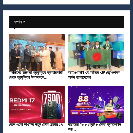
সম্প্রতি
‘আমাদের তরুণরা প্রযুক্তির ব্যবহারকারী
আইওএআই ৩য় আসরে ৩টি ব্রোঞ্জপদক
থেকে প্রযুক্তির উদ্ভাবকে...
অর্জন বাংলাদেশের
দেশে এলো শাওমির নতুন ফোন রেডমি ১৭
দারাজের ‘৮.৮ গ্রেট ৮ সেল’ ক্যাম্পেইন
শুরু...