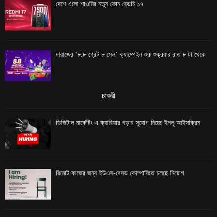
দেশে এলো শাওমির নতুন ফোন রেডমি ১৭
দারাজের ‘৮.৮ গ্রেট ৮ সেল’ ক্যাম্পেইন শুরু শুক্রবার রাত ৮ টা থেকে
চাকরী
ডিজিটাল মার্কেটিং এ ক্যারিয়ার গড়ার সুযোগ দিচ্ছে ইগলু আইসক্রিম
রিমোট কাজের জন্য ইউএস-বেসড কোম্পানিতে চলছে নিয়োগ