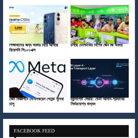
শিক্ষার্থীদের জন্য অফার নিয়ে আসছে
চলছে টেলিটকের বিশেষ জেন জি অফার
রিয়েলমি সি১০০এক্স
মেটা বিজ্ঞাপনে স্টেবলকয়েন পেমেন্ট সুবিধা
ট্রান্সপোর্ট লেয়ার: ডেটা আদান-প্রদানের
চালু
নির্ভরযোগ্য মাধ্যম
FACEBOOK FEED