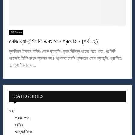
টিউটোরিয়াল
লোড ব্যালান্সিং কি এবং কেন প্রয়োজন (পর্ব -২)
মুজাহিদুল ইসলাম নাহিদঃ লোড ব্যালান্সিং মূলত বিভিন্ন ধরনের হতে পারে, প্রতিটি
ধরনেরই নির্দিষ্ট কাজে ব্যবহৃত হয়। প্রধানত চারটি প্রকারের লোড ব্যালান্সিং প্রচলিত:
1. স্ট্যাটিক লোড...
CATEGORIES
খবর
প্রথম পাতা
দেশীয়
আন্তর্জাতিক