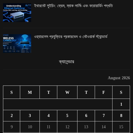
ইথারনেট সুইচিং: ফ্রেম, ম্যাক লার্নিং এবং ফরোয়ার্ডিং পদ্ধতি
ওয়্যারলেস প্রযুক্তির প্রকারভেদ ও নেটওয়ার্ক স্ট্যান্ডার্ড
ক্যালেন্ডার
August 2026
S
M
T
W
T
F
S
1
2
3
4
5
6
7
8
9
10
11
12
13
14
15