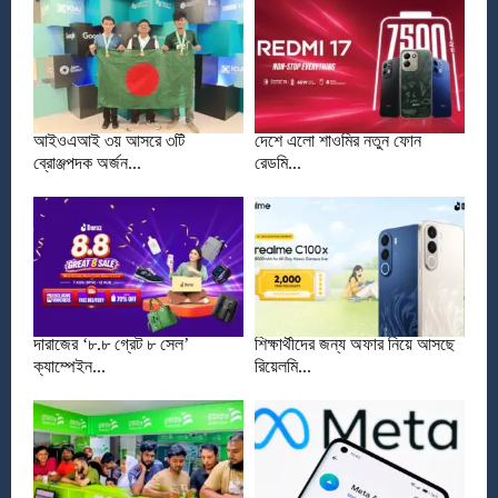
আইওএআই ৩য় আসরে ৩টি
দেশে এলো শাওমির নতুন ফোন
ব্রোঞ্জপদক অর্জন...
রেডমি...
দারাজের ‘৮.৮ গ্রেট ৮ সেল’
শিক্ষার্থীদের জন্য অফার নিয়ে আসছে
ক্যাম্পেইন...
রিয়েলমি...