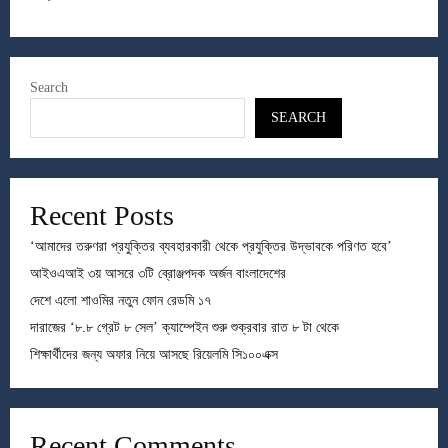
Search
SEARCH
Recent Posts
‘আমাদের তরুণরা প্রযুক্তির ব্যবহারকারী থেকে প্রযুক্তির উদ্ভাবকে পরিণত হবে’
আইওএআই ৩য় আসরে ৩টি ব্রোঞ্জপদক অর্জন বাংলাদেশের
দেশে এলো শাওমির নতুন ফোন রেডমি ১৭
দারাজের ‘৮.৮ গ্রেট ৮ সেল’ ক্যাম্পেইন শুরু শুক্রবার রাত ৮ টা থেকে
শিক্ষার্থীদের জন্য অফার নিয়ে আসছে রিয়েলমি সি১০০এক্স
Recent Comments