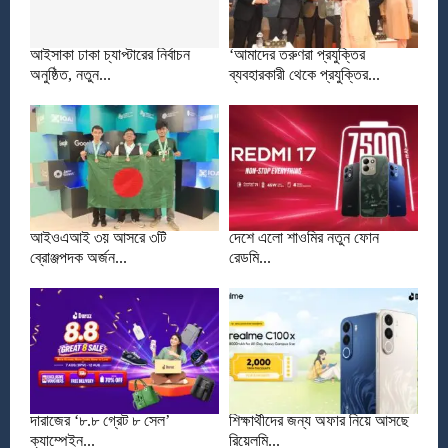
আইসাকা ঢাকা চ্যাপ্টারের নির্বাচন
‘আমাদের তরুণরা প্রযুক্তির
অনুষ্ঠিত, নতুন...
ব্যবহারকারী থেকে প্রযুক্তির...
আইওএআই ৩য় আসরে ৩টি
দেশে এলো শাওমির নতুন ফোন
ব্রোঞ্জপদক অর্জন...
রেডমি...
দারাজের ‘৮.৮ গ্রেট ৮ সেল’
শিক্ষার্থীদের জন্য অফার নিয়ে আসছে
ক্যাম্পেইন...
রিয়েলমি...