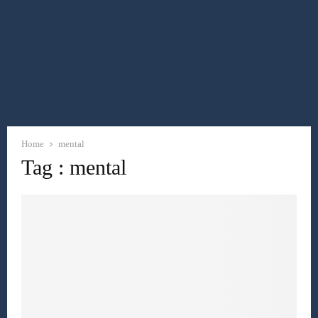
Home
mental
Tag : mental