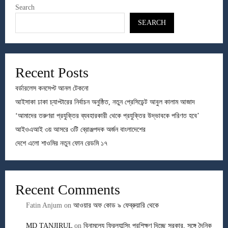
Search
SEARCH
Recent Posts
বর্ডারলেস কনসেপ্ট আনল টেকনো
আইসাকা ঢাকা চ্যাপ্টারের নির্বাচন অনুষ্ঠিত, নতুন প্রেসিডেন্ট আবুল কালাম আজাদ
‘আমাদের তরুণরা প্রযুক্তির ব্যবহারকারী থেকে প্রযুক্তির উদ্ভাবকে পরিণত হবে’
আইওএআই ৩য় আসরে ৩টি ব্রোঞ্জপদক অর্জন বাংলাদেশের
দেশে এলো শাওমির নতুন ফোন রেডমি ১৭
Recent Comments
Fatin Anjum
on
আওয়ার অফ কোড ৯ ফেব্রুয়ারি থেকে
MD TANJIRUL
on
বিনামূল্যে ফ্রিল্যান্সিং প্রশিক্ষণ দিচ্ছে সরকার, সঙ্গে দৈনিক