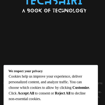
We respect your privacy
ABOUT US
Cookies help us improve your experience, deliver
personalized content, and analyze traffic. You can
জ্ঞান বিজ্ঞানের উৎকর্ষ আমাদের প্রভাবিত করে। আলোকিত করে। সেই আলো কে ধারণ কর দেশ ও বিদেশের
choose which cookies to allow by clicking
Customize
.
তথ্যপ্রযুক্তির অতিসাম্প্রতিক খবরাখবর পাঠকের হাতের মুঠোয় দিতে চায় টেকসিঁড়ি ডট কম।
প্রকাশক ও নির্বাহী সম্পাদকঃ সামিউল হক সুমন ১৮৮/১ (২য় তলা), ইনার সার্কুলার রোড, আরামবাগ, ঢাকা-
Click
Accept All
to consent or
Reject All
to decline
১০০০ মোবাইলঃ 01511759094, 01511759095 ইমেইলঃ
techshiribd@gmail.com
,
non-essential cookies.
info@techshiri.com