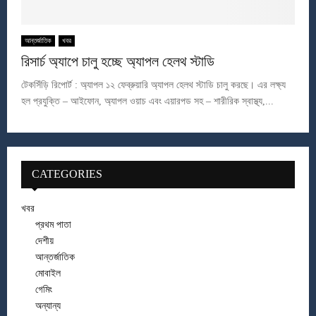
আন্তর্জাতিক
খবর
রিসার্চ অ্যাপে চালু হচ্ছে অ্যাপল হেলথ স্টাডি
টেকসিঁড়ি রিপোর্ট : অ্যাপল ১২ ফেব্রুয়ারি অ্যাপল হেলথ স্টাডি চালু করছে। এর লক্ষ্য
হল প্রযুক্তি – আইফোন, অ্যাপল ওয়াচ এবং এয়ারপড সহ – শারীরিক স্বাস্থ্য,...
CATEGORIES
খবর
প্রথম পাতা
দেশীয়
আন্তর্জাতিক
মোবাইল
গেমিং
অন্যান্য