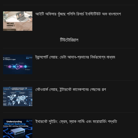
আইটি অফিসার খুঁজছে পলিসি রিসার্চ ইনস্টিটিউট অফ বাংলাদেশ
টিউটোরিয়াল
ট্রান্সপোর্ট লেয়ার: ডেটা আদান-প্রদানের নির্ভরযোগ্য মাধ্যম
নেটওয়ার্ক লেয়ার, ইন্টারনেট কানেকশনের পেছনের গল্প
ইথারনেট সুইচিং: ফ্রেম, ম্যাক লার্নিং এবং ফরোয়ার্ডিং পদ্ধতি