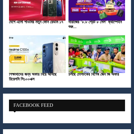
দেশে এলো শাওমির নতুন ফোন রেডমি ১৭
দারাজের ‘৮.৮ গ্রেট ৮ সেল’ ক্যাম্পেইন
শুরু...
শিক্ষার্থীদের জন্য অফার নিয়ে আসছে
চলছে টেলিটকের বিশেষ জেন জি অফার
রিয়েলমি সি১০০এক্স
FACEBOOK FEED