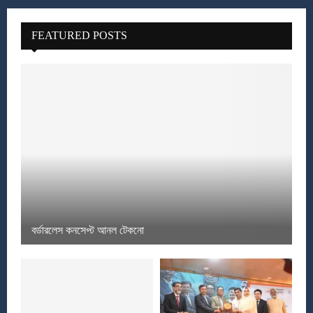
FEATURED POSTS
বর্ডারলেস কনসেপ্ট আনল টেকনো