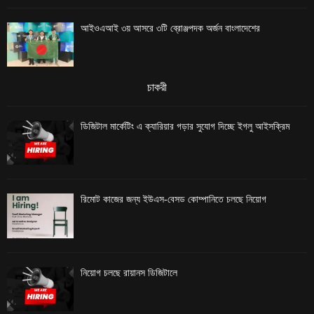
আইওএআই ৩য় আসরে ৩টি ব্রোঞ্জপদক অর্জন বাংলাদেশের
চাকরী
ডিজিটাল মার্কেটিং এ ক্যারিয়ার গড়ার সুযোগ দিচ্ছে ইগলু আইসক্রিম
রিমোট কাজের জন্য ইউএস-বেসড কোম্পানিতে চলছে নিয়োগ
নিয়োগ চলছে রায়ানস ডিজিটালে