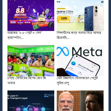
দারাজের ‘৮.৮ গ্রেট ৮ সেল’
শিক্ষার্থীদের জন্য অফার নিয়ে আসছে
ক্যাম্পেইন...
রিয়েলমি...
চলছে টেলিটকের বিশেষ জেন জি
মেটা বিজ্ঞাপনে স্টেবলকয়েন পেমেন্ট
অফার
সুবিধা চালু