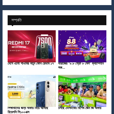
সম্প্রতি
দেশে এলো শাওমির নতুন ফোন রেডমি ১৭
দারাজের ‘৮.৮ গ্রেট ৮ সেল’ ক্যাম্পেইন
শুরু...
শিক্ষার্থীদের জন্য অফার নিয়ে আসছে
চলছে টেলিটকের বিশেষ জেন জি অফার
রিয়েলমি সি১০০এক্স