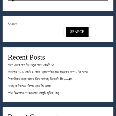
Search
SEARCH
Recent Posts
দেশে এলো শাওমির নতুন ফোন রেডমি ১৭
দারাজের ‘৮.৮ গ্রেট ৮ সেল’ ক্যাম্পেইন শুরু শুক্রবার রাত ৮ টা থেকে
শিক্ষার্থীদের জন্য অফার নিয়ে আসছে রিয়েলমি সি১০০এক্স
চলছে টেলিটকের বিশেষ জেন জি অফার
মেটা বিজ্ঞাপনে স্টেবলকয়েন পেমেন্ট সুবিধা চালু