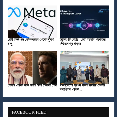
মেটা বিজ্ঞাপনে স্টেবলকয়েন পেমেন্ট সুবিধা
ট্রান্সপোর্ট লেয়ার: ডেটা আদান-প্রদানের
চালু
নির্ভরযোগ্য মাধ্যম
মোদীর পোস্ট ব্লক করায় ক্ষমা চাইলো মেটা
বাংলাদেশের প্রথম সফল রাষ্ট্রীয় ভেঞ্চার
ক্যাপিটাল এক্সিট...
FACEBOOK FEED