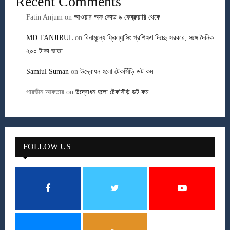
Recent Comments
Fatin Anjum
on
আওয়ার অফ কোড ৯ ফেব্রুয়ারি থেকে
MD TANJIRUL
on
বিনামূল্যে ফ্রিল্যান্সিং প্রশিক্ষণ দিচ্ছে সরকার, সঙ্গে দৈনিক
২০০ টাকা ভাতা
Samiul Suman
on
উদ্বোধন হলো টেকসিঁড়ি ডট কম
পারভীন আকতার
on
উদ্বোধন হলো টেকসিঁড়ি ডট কম
FOLLOW US