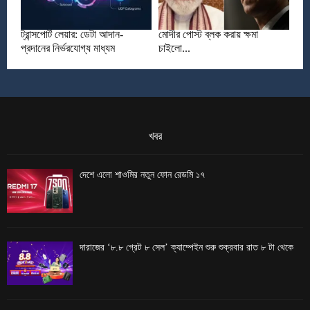
ট্রান্সপোর্ট লেয়ার: ডেটা আদান-
মোদীর পোস্ট ব্লক করায় ক্ষমা
প্রদানের নির্ভরযোগ্য মাধ্যম
চাইলো...
খবর
দেশে এলো শাওমির নতুন ফোন রেডমি ১৭
দারাজের ‘৮.৮ গ্রেট ৮ সেল’ ক্যাম্পেইন শুরু শুক্রবার রাত ৮ টা থেকে