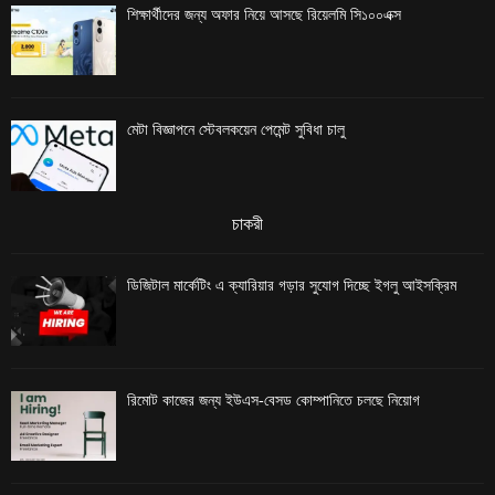
শিক্ষার্থীদের জন্য অফার নিয়ে আসছে রিয়েলমি সি১০০এক্স
মেটা বিজ্ঞাপনে স্টেবলকয়েন পেমেন্ট সুবিধা চালু
চাকরী
ডিজিটাল মার্কেটিং এ ক্যারিয়ার গড়ার সুযোগ দিচ্ছে ইগলু আইসক্রিম
রিমোট কাজের জন্য ইউএস-বেসড কোম্পানিতে চলছে নিয়োগ