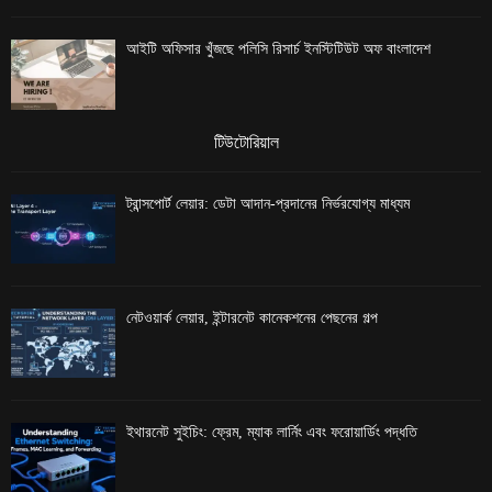
আইটি অফিসার খুঁজছে পলিসি রিসার্চ ইনস্টিটিউট অফ বাংলাদেশ
টিউটোরিয়াল
ট্রান্সপোর্ট লেয়ার: ডেটা আদান-প্রদানের নির্ভরযোগ্য মাধ্যম
নেটওয়ার্ক লেয়ার, ইন্টারনেট কানেকশনের পেছনের গল্প
ইথারনেট সুইচিং: ফ্রেম, ম্যাক লার্নিং এবং ফরোয়ার্ডিং পদ্ধতি