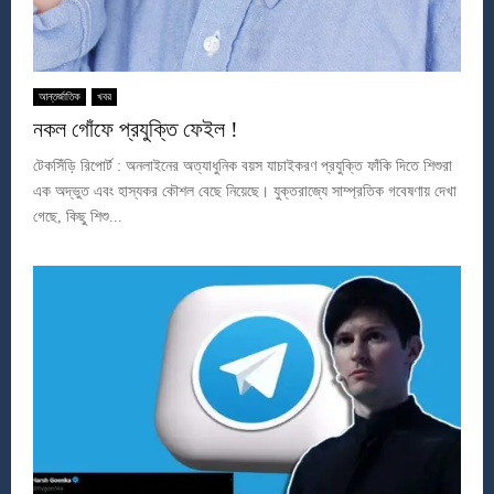
আন্তর্জাতিক
খবর
নকল গোঁফে প্রযুক্তি ফেইল !
টেকসিঁড়ি রিপোর্ট : অনলাইনের অত্যাধুনিক বয়স যাচাইকরণ প্রযুক্তি ফাঁকি দিতে শিশুরা
এক অদ্ভুত এবং হাস্যকর কৌশল বেছে নিয়েছে। যুক্তরাজ্যে সাম্প্রতিক গবেষণায় দেখা
গেছে, কিছু শিশু...