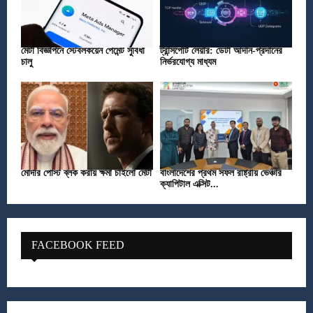
মেটা বিজ্ঞাপনে স্টেবলকয়েন পেমেন্ট সুবিধা
ট্রান্সপোর্ট লেয়ার: ডেটা আদান-প্রদানের
চালু
নির্ভরযোগ্য মাধ্যম
মোদীর পোস্ট ব্লক করায় ক্ষমা চাইলো মেটা
বাংলাদেশের প্রথম সফল রাষ্ট্রীয় ভেঞ্চার
ক্যাপিটাল এক্সিট...
FACEBOOK FEED