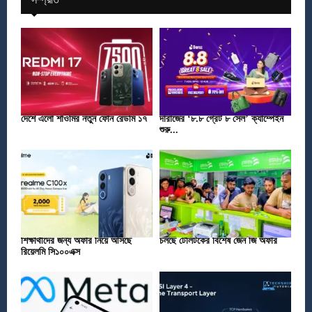
দেশে এলো শাওমির নতুন ফোন রেডমি ১৭
দারাজের ‘৮.৮ গ্রেট ৮ সেল’ ক্যাম্পেইন
শুরু...
শিক্ষার্থীদের জন্য অফার নিয়ে আসছে
চলছে টেলিটকের বিশেষ জেন জি অফার
রিয়েলমি সি১০০এক্স