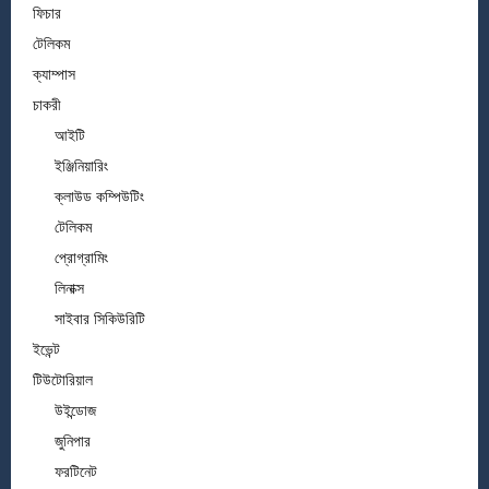
ফিচার
টেলিকম
ক্যাম্পাস
চাকরী
আইটি
ইঞ্জিনিয়ারিং
ক্লাউড কম্পিউটিং
টেলিকম
প্রোগ্রামিং
লিনাক্স
সাইবার সিকিউরিটি
ইভেন্ট
টিউটোরিয়াল
উইন্ডোজ
জুনিপার
ফরটিনেট