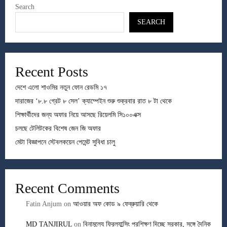
Search
SEARCH
Recent Posts
দেশে এলো শাওমির নতুন ফোন রেডমি ১৭
দারাজের ‘৮.৮ গ্রেট ৮ সেল’ ক্যাম্পেইন শুরু শুক্রবার রাত ৮ টা থেকে
শিক্ষার্থীদের জন্য অফার নিয়ে আসছে রিয়েলমি সি১০০এক্স
চলছে টেলিটকের বিশেষ জেন জি অফার
মেটা বিজ্ঞাপনে স্টেবলকয়েন পেমেন্ট সুবিধা চালু
Recent Comments
Fatin Anjum
on
আওয়ার অফ কোড ৯ ফেব্রুয়ারি থেকে
MD TANJIRUL
on
বিনামূল্যে ফ্রিল্যান্সিং প্রশিক্ষণ দিচ্ছে সরকার, সঙ্গে দৈনিক