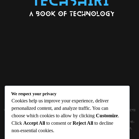
We respect your privacy
ABOUT US
Cookies help us improve your experience, deliver
personalized content, and analyze traffic. You can
জ্ঞান বিজ্ঞানের উৎকর্ষ আমাদের প্রভাবিত করে। আলোকিত করে। সেই আলো কে ধারণ কর দেশ ও বিদেশের
choose which cookies to allow by clicking
Customize
.
তথ্যপ্রযুক্তির অতিসাম্প্রতিক খবরাখবর পাঠকের হাতের মুঠোয় দিতে চায় টেকসিঁড়ি ডট কম।
প্রকাশক ও নির্বাহী সম্পাদকঃ সামিউল হক সুমন ১৮৮/১ (২য় তলা), ইনার সার্কুলার রোড, আরামবাগ, ঢাকা-
Click
Accept All
to consent or
Reject All
to decline
১০০০ মোবাইলঃ 01511759094, 01511759095 ইমেইলঃ
techshiribd@gmail.com
,
non-essential cookies.
info@techshiri.com