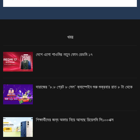
খবর
দেশে এলো শাওমির নতুন ফোন রেডমি ১৭
দারাজের ‘৮.৮ গ্রেট ৮ সেল’ ক্যাম্পেইন শুরু শুক্রবার রাত ৮ টা থেকে
শিক্ষার্থীদের জন্য অফার নিয়ে আসছে রিয়েলমি সি১০০এক্স