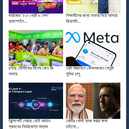
দারাজের ‘৮.৮ গ্রেট ৮ সেল’
শিক্ষার্থীদের জন্য অফার নিয়ে আসছে
ক্যাম্পেইন...
রিয়েলমি...
চলছে টেলিটকের বিশেষ জেন জি
মেটা বিজ্ঞাপনে স্টেবলকয়েন পেমেন্ট
অফার
সুবিধা চালু
ট্রান্সপোর্ট লেয়ার: ডেটা আদান-
মোদীর পোস্ট ব্লক করায় ক্ষমা
প্রদানের নির্ভরযোগ্য মাধ্যম
চাইলো...