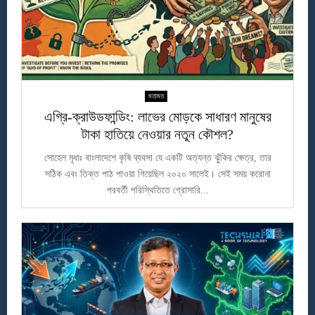
মতামত
এগ্রি-ক্রাউডফান্ডিং: লাভের মোড়কে সাধারণ মানুষের
টাকা হাতিয়ে নেওয়ার নতুন কৌশল?
সোহেল মৃধাঃ বাংলাদেশে কৃষি ব্যবসা যে একটি অত্যন্ত ঝুঁকির ক্ষেত্র, তার
সঠিক এবং তিক্ত পাঠ পাওয়া গিয়েছিল ২০২০ সালেই। সেই সময় করোনা
পরবর্তী পরিস্থিতিতে গ্রোসারি...