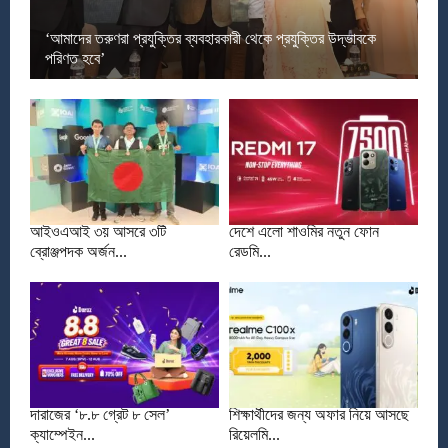
‘আমাদের তরুণরা প্রযুক্তির ব্যবহারকারী থেকে প্রযুক্তির উদ্ভাবকে
পরিণত হবে’
আইওএআই ৩য় আসরে ৩টি
দেশে এলো শাওমির নতুন ফোন
ব্রোঞ্জপদক অর্জন...
রেডমি...
দারাজের ‘৮.৮ গ্রেট ৮ সেল’
শিক্ষার্থীদের জন্য অফার নিয়ে আসছে
ক্যাম্পেইন...
রিয়েলমি...