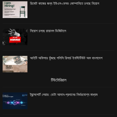
রিমোট কাজের জন্য ইউএস-বেসড কোম্পানিতে চলছে নিয়োগ
নিয়োগ চলছে রায়ানস ডিজিটালে
আইটি অফিসার খুঁজছে পলিসি রিসার্চ ইনস্টিটিউট অফ বাংলাদেশ
টিউটোরিয়াল
ট্রান্সপোর্ট লেয়ার: ডেটা আদান-প্রদানের নির্ভরযোগ্য মাধ্যম