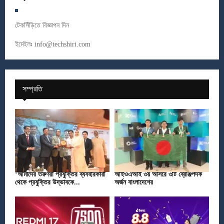
টেকসিঁড়িতে বিজ্ঞাপন দিন
ইমেইলঃ
info@techshiri.com
সম্প্রতি
‘আমাদের তরুণরা প্রযুক্তির ব্যবহারকারী
আইওএআই ৩য় আসরে ৩টি ব্রোঞ্জপদক
থেকে প্রযুক্তির উদ্ভাবকে...
অর্জন বাংলাদেশের