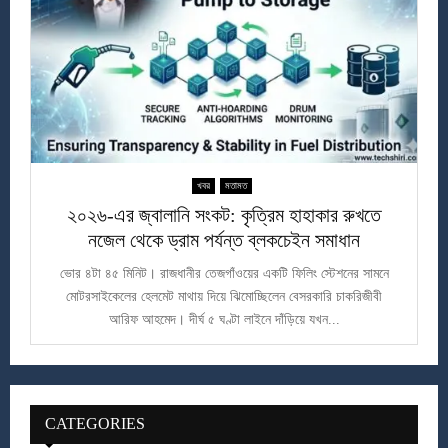
খবর
মতামত
২০২৬-এর জ্বালানি সংকট: কৃত্রিম হাহাকার রুখতে
নজেল থেকে ড্রাম পর্যন্ত ব্লকচেইন সমাধান
ভোর ৪টা ৪৫ মিনিট। রাজধানীর তেজগাঁওয়ের একটি ফিলিং স্টেশনের সামনে
মোটরসাইকেলের হেলমেট মাথায় দিয়ে ঝিমোচ্ছিলেন বেসরকারি চাকরিজীবী
আরিফ আহমেদ। দীর্ঘ ৫ ঘণ্টা লাইনে দাঁড়িয়ে যখন...
CATEGORIES