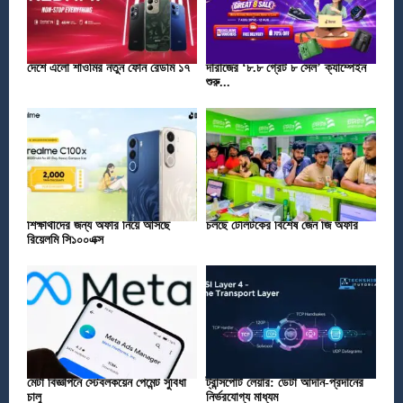
দেশে এলো শাওমির নতুন ফোন রেডমি ১৭
দারাজের ‘৮.৮ গ্রেট ৮ সেল’ ক্যাম্পেইন
শুরু...
শিক্ষার্থীদের জন্য অফার নিয়ে আসছে
চলছে টেলিটকের বিশেষ জেন জি অফার
রিয়েলমি সি১০০এক্স
মেটা বিজ্ঞাপনে স্টেবলকয়েন পেমেন্ট সুবিধা
ট্রান্সপোর্ট লেয়ার: ডেটা আদান-প্রদানের
চালু
নির্ভরযোগ্য মাধ্যম