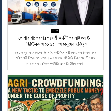
মতামত
পোশাক খাতের পর পরবর্তী অর্থনীতির লাইফলাইন:
লজিস্টিকস খাতে ১৫ লাখ মানুষের ভবিষ্যৎ
সোহেল মৃধাঃ বাংলাদেশের চিরাচরিত অর্থনৈতিক কাঠামোতে এক নিঃশব্দ অথচ
শক্তিশালী বিপ্লব ঘটে গেছে। এক সময়ের কৃষিনির্ভর কিংবা পরবর্তী সময়ে
পোশাক খাত-কেন্দ্রিক অর্থনীতি এখন ডিজিটাল কমার্স...