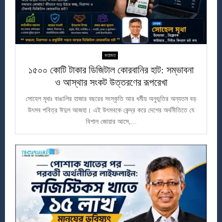
মতামত
১৫০০ কোটি টাকার ডিজিটাল কোরবানির হাট: সম্ভাবনা
ও আস্থার সংকট উত্তরণের রূপরেখা
সোহেল মৃধাঃ বাঙালির হাজার বছরের সংস্কৃতি আর ধর্মীয় অনুভূতির অন্যতম বড়
উৎসব পবিত্র ঈদুল আজহা। এই উৎসবকে কেন্দ্র করে দেশের অর্থনীতিতে যে
বিশাল জোয়ার আসে,...