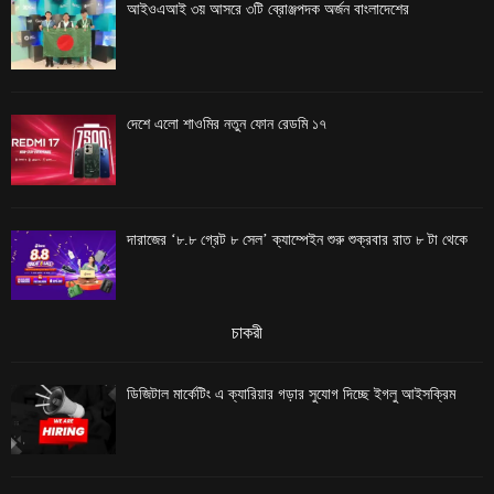
আইওএআই ৩য় আসরে ৩টি ব্রোঞ্জপদক অর্জন বাংলাদেশের
দেশে এলো শাওমির নতুন ফোন রেডমি ১৭
দারাজের ‘৮.৮ গ্রেট ৮ সেল’ ক্যাম্পেইন শুরু শুক্রবার রাত ৮ টা থেকে
চাকরী
ডিজিটাল মার্কেটিং এ ক্যারিয়ার গড়ার সুযোগ দিচ্ছে ইগলু আইসক্রিম