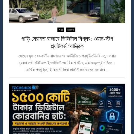
খবর
মতামত
গাড়ি মেরামত বাজারে ডিজিটাল বিপ্লব: ওয়ান-স্টপ
প্ল্যাটফর্ম ‘যান্ত্রিক
সোহেল মৃধা : সমকালীন বাংলাদেশের অর্থনীতিতে প্রযুক্তিনির্ভর নতুন ধারার
ব্যবসা তথা স্টার্টআপ ইকোসিস্টেমের বিকাশ ঘটছে এক অভূতপূর্ব গতিতে।
আর্থিক প্রযুক্তি, ই-কমার্স কিংবা লজিস্টিকস খাতের জোয়ারে...