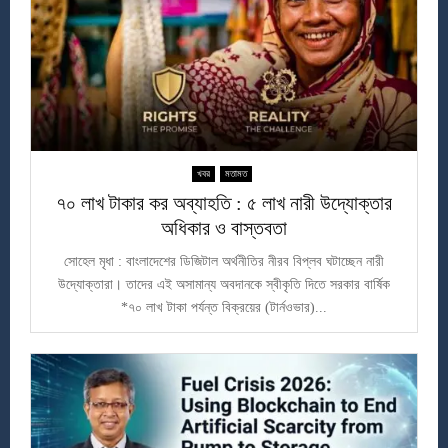
খবর
মতামত
৭০ লাখ টাকার কর অব্যাহতি : ৫ লাখ নারী উদ্যোক্তার
অধিকার ও বাস্তবতা
সোহেল মৃধা : বাংলাদেশের ডিজিটাল অর্থনীতির নীরব বিপ্লব ঘটাচ্ছেন নারী
উদ্যোক্তারা। তাদের এই অসামান্য অবদানকে স্বীকৃতি দিতে সরকার বার্ষিক
*৭০ লাখ টাকা পর্যন্ত বিক্রয়ের (টার্নওভার)...