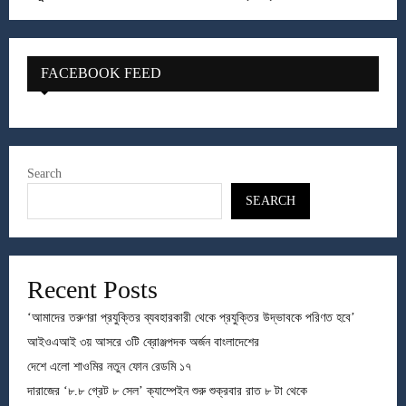
FACEBOOK FEED
Search
SEARCH
Recent Posts
‘আমাদের তরুণরা প্রযুক্তির ব্যবহারকারী থেকে প্রযুক্তির উদ্ভাবকে পরিণত হবে’
আইওএআই ৩য় আসরে ৩টি ব্রোঞ্জপদক অর্জন বাংলাদেশের
দেশে এলো শাওমির নতুন ফোন রেডমি ১৭
দারাজের ‘৮.৮ গ্রেট ৮ সেল’ ক্যাম্পেইন শুরু শুক্রবার রাত ৮ টা থেকে