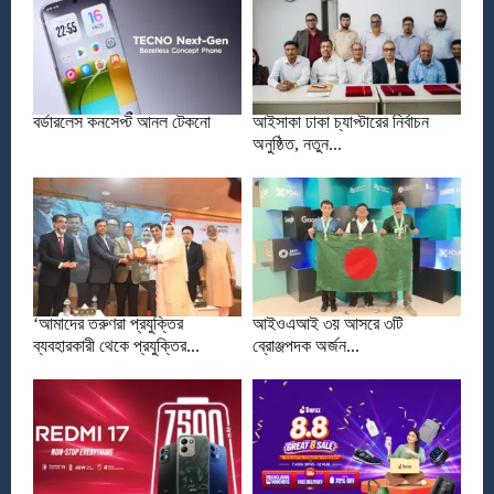
বর্ডারলেস কনসেপ্ট আনল টেকনো
আইসাকা ঢাকা চ্যাপ্টারের নির্বাচন
অনুষ্ঠিত, নতুন...
‘আমাদের তরুণরা প্রযুক্তির
আইওএআই ৩য় আসরে ৩টি
ব্যবহারকারী থেকে প্রযুক্তির...
ব্রোঞ্জপদক অর্জন...