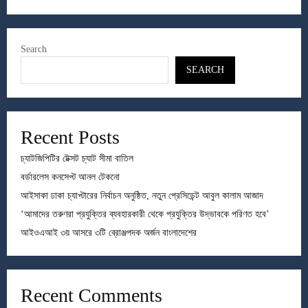
Search
SEARCH
Recent Posts
চ্যাটজিপিটির টেক্সট চ্যাট সীমা বাতিল
বর্ডারলেস কনসেপ্ট আনল টেকনো
আইসাকা ঢাকা চ্যাপ্টারের নির্বাচন অনুষ্ঠিত, নতুন প্রেসিডেন্ট আবুল কালাম আজাদ
‘আমাদের তরুণরা প্রযুক্তির ব্যবহারকারী থেকে প্রযুক্তির উদ্ভাবকে পরিণত হবে’
আইওএআই ৩য় আসরে ৩টি ব্রোঞ্জপদক অর্জন বাংলাদেশের
Recent Comments