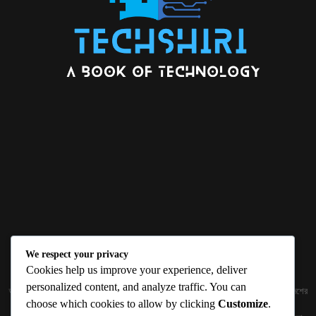
We respect your privacy
ABOUT US
Cookies help us improve your experience, deliver
personalized content, and analyze traffic. You can
জ্ঞান বিজ্ঞানের উৎকর্ষ আমাদের প্রভাবিত করে। আলোকিত করে। সেই আলো কে ধারণ কর দেশ ও বিদেশের
choose which cookies to allow by clicking
Customize
.
তথ্যপ্রযুক্তির অতিসাম্প্রতিক খবরাখবর পাঠকের হাতের মুঠোয় দিতে চায় টেকসিঁড়ি ডট কম।