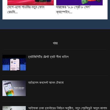
দেশে এলো শাওমির নতুন ফোন
দারাজের ‘৮.৮ গ্রেট ৮ সেল’
রেডমি...
ক্যাম্পেইন...
খবর
চ্যাটজিপিটির টেক্সট চ্যাট সীমা বাতিল
বর্ডারলেস কনসেপ্ট আনল টেকনো
আইসাকা ঢাকা চ্যাপ্টারের নির্বাচন অনুষ্ঠিত, নতুন প্রেসিডেন্ট আবুল কালাম