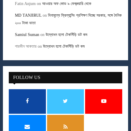
Fatin Anjum
on
আওয়ার অফ কোড ৯ ফেব্রুয়ারি থেকে
MD TANJIRUL
on
বিনামূল্যে ফ্রিল্যান্সিং প্রশিক্ষণ দিচ্ছে সরকার, সঙ্গে দৈনিক
২০০ টাকা ভাতা
Samiul Suman
on
উদ্বোধন হলো টেকসিঁড়ি ডট কম
পারভীন আকতার
on
উদ্বোধন হলো টেকসিঁড়ি ডট কম
FOLLOW US