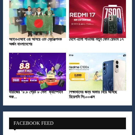
আইওএআই ৩য় আসরে ৩টি ব্রোঞ্জপদক
দেশে এলো শাওমির নতুন ফোন রেডমি ১৭
অর্জন বাংলাদেশের
দারাজের ‘৮.৮ গ্রেট ৮ সেল’ ক্যাম্পেইন
শিক্ষার্থীদের জন্য অফার নিয়ে আসছে
শুরু...
রিয়েলমি সি১০০এক্স
FACEBOOK FEED