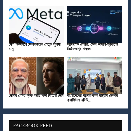
মেটা বিজ্ঞাপনে স্টেবলকয়েন পেমেন্ট সুবিধা
ট্রান্সপোর্ট লেয়ার: ডেটা আদান-প্রদানের
চালু
নির্ভরযোগ্য মাধ্যম
মোদীর পোস্ট ব্লক করায় ক্ষমা চাইলো মেটা
বাংলাদেশের প্রথম সফল রাষ্ট্রীয় ভেঞ্চার
ক্যাপিটাল এক্সিট...
FACEBOOK FEED