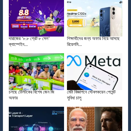
দারাজের ‘৮.৮ গ্রেট ৮ সেল’
শিক্ষার্থীদের জন্য অফার নিয়ে আসছে
ক্যাম্পেইন...
রিয়েলমি...
চলছে টেলিটকের বিশেষ জেন জি
মেটা বিজ্ঞাপনে স্টেবলকয়েন পেমেন্ট
অফার
সুবিধা চালু