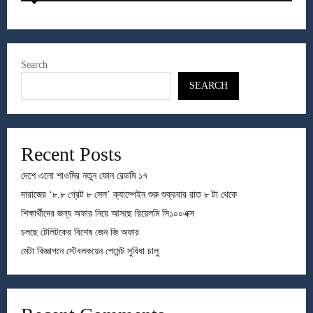
Search
SEARCH
Recent Posts
দেশে এলো শাওমির নতুন ফোন রেডমি ১৭
দারাজের ‘৮.৮ গ্রেট ৮ সেল’ ক্যাম্পেইন শুরু শুক্রবার রাত ৮ টা থেকে
শিক্ষার্থীদের জন্য অফার নিয়ে আসছে রিয়েলমি সি১০০এক্স
চলছে টেলিটকের বিশেষ জেন জি অফার
মেটা বিজ্ঞাপনে স্টেবলকয়েন পেমেন্ট সুবিধা চালু