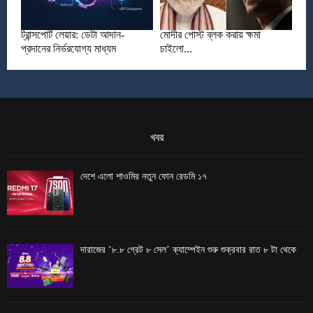
ট্রান্সপোর্ট লেয়ার: ডেটা আদান-
মোদীর পোস্ট ব্লক করায় ক্ষমা
প্রদানের নির্ভরযোগ্য মাধ্যম
চাইলো...
খবর
দেশে এলো শাওমির নতুন ফোন রেডমি ১৭
দারাজের ‘৮.৮ গ্রেট ৮ সেল’ ক্যাম্পেইন শুরু শুক্রবার রাত ৮ টা থেকে