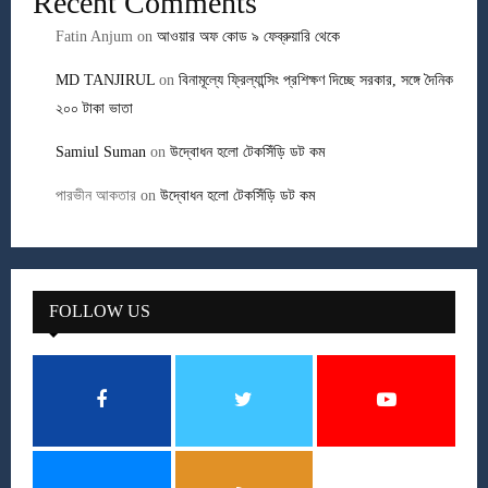
Recent Comments
Fatin Anjum
on
আওয়ার অফ কোড ৯ ফেব্রুয়ারি থেকে
MD TANJIRUL
on
বিনামূল্যে ফ্রিল্যান্সিং প্রশিক্ষণ দিচ্ছে সরকার, সঙ্গে দৈনিক
২০০ টাকা ভাতা
Samiul Suman
on
উদ্বোধন হলো টেকসিঁড়ি ডট কম
পারভীন আকতার
on
উদ্বোধন হলো টেকসিঁড়ি ডট কম
FOLLOW US