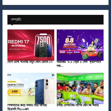
সম্প্রতি
দেশে এলো শাওমির নতুন ফোন রেডমি ১৭
দারাজের ‘৮.৮ গ্রেট ৮ সেল’ ক্যাম্পেইন
শুরু...
শিক্ষার্থীদের জন্য অফার নিয়ে আসছে
চলছে টেলিটকের বিশেষ জেন জি অফার
রিয়েলমি সি১০০এক্স