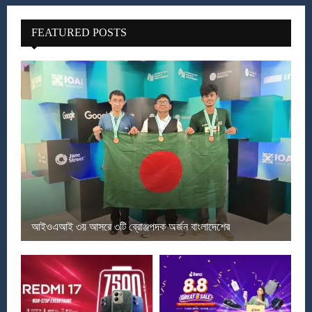
FEATURED POSTS
আইওএআই ৩য় আসরে ৩টি ব্রোঞ্জপদক অর্জন বাংলাদেশের