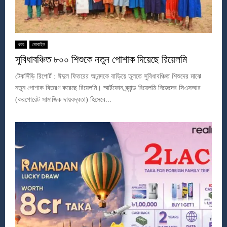
খবর
মোবাইল
সুবিধাবঞ্চিত ৮০০ শিশুকে নতুন পোশাক দিয়েছে রিয়েলমি
টেকসিঁড়ি রিপোর্ট : ঈদুল ফিতরের আনন্দকে বাড়িয়ে তুলতে সুবিধাবঞ্চিত শিশুদের মাঝে
নতুন পোশাক বিতরণ করেছে রিয়েলমি। স্মার্টফোন ব্র্যান্ড রিয়েলমি নিজেদের সিএসআর
(করপোরেট সামাজিক দায়বদ্ধতা) হিসেবে...