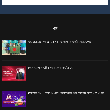
খবর
আইওএআই ৩য় আসরে ৩টি ব্রোঞ্জপদক অর্জন বাংলাদেশের
দেশে এলো শাওমির নতুন ফোন রেডমি ১৭
দারাজের ‘৮.৮ গ্রেট ৮ সেল’ ক্যাম্পেইন শুরু শুক্রবার রাত ৮ টা থেকে