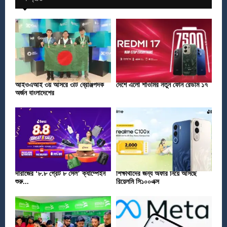
আইওএআই ৩য় আসরে ৩টি ব্রোঞ্জপদক
দেশে এলো শাওমির নতুন ফোন রেডমি ১৭
অর্জন বাংলাদেশের
দারাজের ‘৮.৮ গ্রেট ৮ সেল’ ক্যাম্পেইন
শিক্ষার্থীদের জন্য অফার নিয়ে আসছে
শুরু...
রিয়েলমি সি১০০এক্স