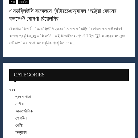
খবর
মোবাইল
এমডব্লিউসি সম্মেলনে ‘ইন্টারচেঞ্জঅ্যাবল ‘আল্ট্রা ফোনের
কনসেপ্ট ঘোষণা রিয়েলমির
টেকসিঁড়ি রিপোর্ট : ‘এমডব্লিউসি ২০২৫’ সম্মেলনে ‘আল্ট্রা’ ফোনের কনসেপ্ট ঘোষণা
করেছে প্রযুক্তি ব্র্যান্ড রিয়েলমি। এই ডিভাইসের প্রোটোটাইপ ‘ইন্টারচেঞ্জঅ্যাবল লেন্স
সেটআপ’ এর মতো অত্যাধুনিক প্রযুক্তি চমক...
CATEGORIES
খবর
প্রথম পাতা
দেশীয়
আন্তর্জাতিক
মোবাইল
গেমিং
অন্যান্য