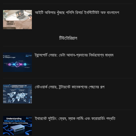
আইটি অফিসার খুঁজছে পলিসি রিসার্চ ইনস্টিটিউট অফ বাংলাদেশ
টিউটোরিয়াল
ট্রান্সপোর্ট লেয়ার: ডেটা আদান-প্রদানের নির্ভরযোগ্য মাধ্যম
নেটওয়ার্ক লেয়ার, ইন্টারনেট কানেকশনের পেছনের গল্প
ইথারনেট সুইচিং: ফ্রেম, ম্যাক লার্নিং এবং ফরোয়ার্ডিং পদ্ধতি