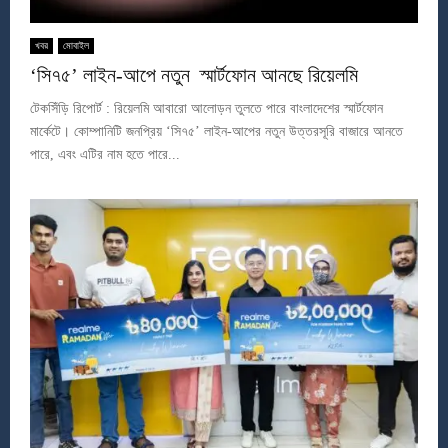
খবর
মোবাইল
‘সি৭৫’ লাইন-আপে নতুন স্মার্টফোন আনছে রিয়েলমি
টেকসিঁড়ি রিপোর্ট : রিয়েলমি আবারো আলোড়ন তুলতে পারে বাংলাদেশের স্মার্টফোন
মার্কেটে। কোম্পানিটি জনপ্রিয় ‘সি৭৫’ লাইন-আপের নতুন উত্তরসূরি বাজারে আনতে
পারে, এবং এটির নাম হতে পারে...