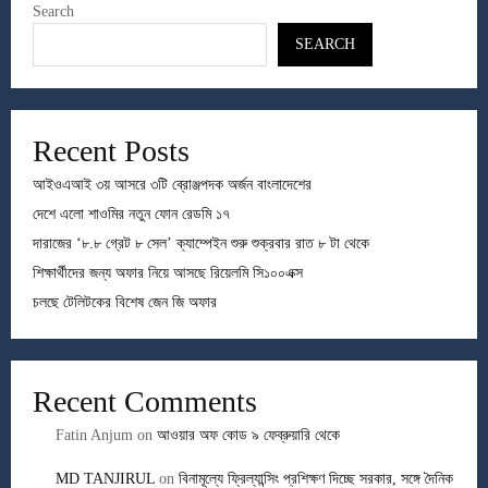
Search
SEARCH
Recent Posts
আইওএআই ৩য় আসরে ৩টি ব্রোঞ্জপদক অর্জন বাংলাদেশের
দেশে এলো শাওমির নতুন ফোন রেডমি ১৭
দারাজের ‘৮.৮ গ্রেট ৮ সেল’ ক্যাম্পেইন শুরু শুক্রবার রাত ৮ টা থেকে
শিক্ষার্থীদের জন্য অফার নিয়ে আসছে রিয়েলমি সি১০০এক্স
চলছে টেলিটকের বিশেষ জেন জি অফার
Recent Comments
Fatin Anjum
on
আওয়ার অফ কোড ৯ ফেব্রুয়ারি থেকে
MD TANJIRUL
on
বিনামূল্যে ফ্রিল্যান্সিং প্রশিক্ষণ দিচ্ছে সরকার, সঙ্গে দৈনিক