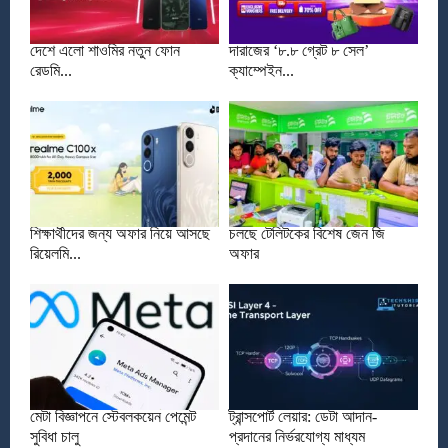
দেশে এলো শাওমির নতুন ফোন
দারাজের ‘৮.৮ গ্রেট ৮ সেল’
রেডমি...
ক্যাম্পেইন...
শিক্ষার্থীদের জন্য অফার নিয়ে আসছে
চলছে টেলিটকের বিশেষ জেন জি
রিয়েলমি...
অফার
মেটা বিজ্ঞাপনে স্টেবলকয়েন পেমেন্ট
ট্রান্সপোর্ট লেয়ার: ডেটা আদান-
সুবিধা চালু
প্রদানের নির্ভরযোগ্য মাধ্যম