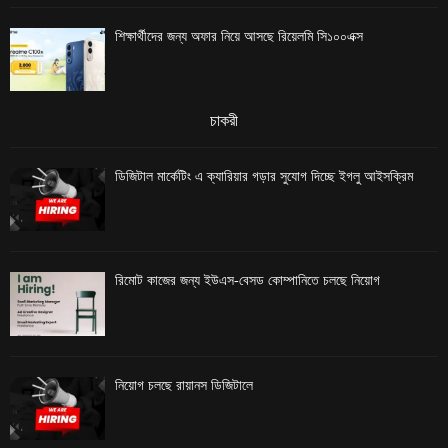
শিক্ষার্থীদের জন্য অফার নিয়ে আসছে রিয়েলমি সি১০০এক্স
চাকরী
ডিজিটাল মার্কেটিং এ ক্যারিয়ার গড়ার সুযোগ দিচ্ছে ইগলু আইসক্রিম
রিমোট কাজের জন্য ইউএস-বেসড কোম্পানিতে চলছে নিয়োগ
নিয়োগ চলছে রায়ানস ডিজিটালে