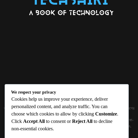
We respect your privacy
ABOUT US
Cookies help us improve your experience, deliver
personalized content, and analyze traffic. You can
জ্ঞান বিজ্ঞানের উৎকর্ষ আমাদের প্রভাবিত করে। আলোকিত করে। সেই আলো কে ধারণ কর দেশ ও বিদেশের
choose which cookies to allow by clicking
Customize
.
তথ্যপ্রযুক্তির অতিসাম্প্রতিক খবরাখবর পাঠকের হাতের মুঠোয় দিতে চায় টেকসিঁড়ি ডট কম।
প্রকাশক ও নির্বাহী সম্পাদকঃ সামিউল হক সুমন ১৮৮/১ (২য় তলা), ইনার সার্কুলার রোড, আরামবাগ, ঢাকা-
Click
Accept All
to consent or
Reject All
to decline
১০০০ মোবাইলঃ 01511759094, 01511759095 ইমেইলঃ
techshiribd@gmail.com
,
non-essential cookies.
info@techshiri.com
Terms and Conditions -
Privacy Policy -
About Us -
Contact Us