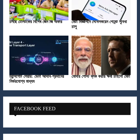
চলছে টেলিটকের বিশেষ জেন জি অফার
মেটা বিজ্ঞাপনে স্টেবলকয়েন পেমেন্ট সুবিধা
চালু
ট্রান্সপোর্ট লেয়ার: ডেটা আদান-প্রদানের
মোদীর পোস্ট ব্লক করায় ক্ষমা চাইলো মেটা
নির্ভরযোগ্য মাধ্যম
FACEBOOK FEED