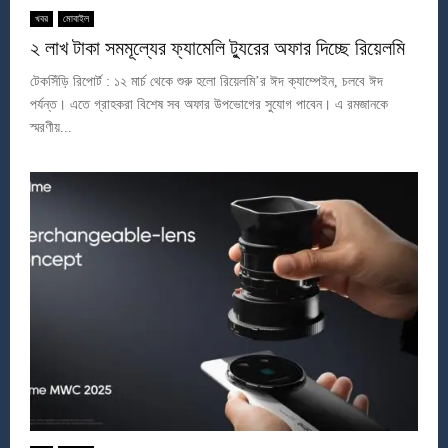
খবর
মোবাইল
২ লাখ টাকা সমমূল্যের ফ্যামেলি ট্যুরের অফার দিচ্ছে রিয়েলমি
টেকসিঁড়ি রিপোর্ট : ১২ মার্চ থেকে শুরু হলো রিয়েলমি’র ঈদ ক্যাম্পেইন, চলবে ঈদ
পর্যন্ত। এতে গ্রাহকরা বিশেষ সব অফার উপভোগের সুযোগ পাবেন। এ রমজানকে
স্মরণীয়...