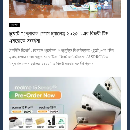
ক্যাম্পাস
চুয়েটে “গ্লোবাল স্পেস চ্যালেঞ্জ ২০২৫”-এর বিজয়ী টিম
এসরোকে সংবর্ধনা
টেকসিঁড়ি রিপোর্ট : চট্টগ্রাম প্রকৌশল ও প্রযুক্তি বিশ্ববিদ্যালয় (চুয়েট)-এর “টিম
অ্যান্ড্রোমেডা স্পেস অ্যান্ড রোবোটিকস রিসার্চ অর্গানাইজেশন (ASRRO)”কে
“গ্লোবাল স্পেস চ্যালেঞ্জ ২০২৫”-এ বিজয়ী হওয়ায় সংবর্ধনা প্রদান...