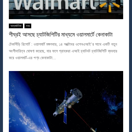
আন্তর্জাতিক
খবর
শীঘ্রই আসছে চ্যাটজিপিটির মাধ্যমে ওয়ালমার্টে কেনাকাটা
টেকসিঁড়ি রিপোর্ট : ওয়ালমার্ট মঙ্গলবার, ১৪ অক্টোবর ওপেনএআই’র সাথে একটি নতুন
অংশীদারিত্ব ঘোষণা করেছে, যার ফলে গ্রাহকরা এআই চ্যাটবট চ্যাটজিপিটি ব্যবহার
করে ওয়ালমার্ট-এর পণ্য কেনাকাটা...