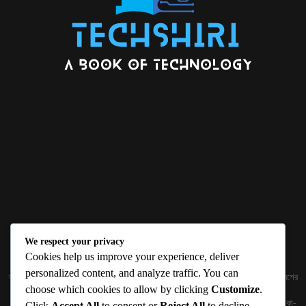
We respect your privacy
ABOUT US
Cookies help us improve your experience, deliver
personalized content, and analyze traffic. You can
জ্ঞান বিজ্ঞানের উৎকর্ষ আমাদের প্রভাবিত করে। আলোকিত করে। সেই আলো কে ধারণ কর দেশ ও বিদেশের
choose which cookies to allow by clicking
Customize
.
তথ্যপ্রযুক্তির অতিসাম্প্রতিক খবরাখবর পাঠকের হাতের মুঠোয় দিতে চায় টেকসিঁড়ি ডট কম।
প্রকাশক ও নির্বাহী সম্পাদকঃ সামিউল হক সুমন ১৮৮/১ (২য় তলা), ইনার সার্কুলার রোড, আরামবাগ, ঢাকা-
Click
Accept All
to consent or
Reject All
to decline