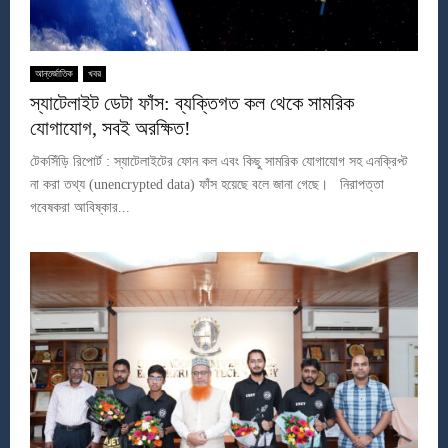
আন্তর্জাতিক
খবর
স্যাটেলাইট ডেটা ফাঁস: ব্যক্তিগত কল থেকে সামরিক
যোগাযোগ, সবই অরক্ষিত!
টেকসিঁড়ি রিপোর্ট : স্যাটেলাইটের ফোন কল এবং কিছু সামরিক যোগাযোগ সহ এনক্রিপ্ট
না করা তথ্য (unencrypted data) ফাঁস হয়েছে বলে জানা গেছে। নিরাপত্তা
গবেষকরা আবিষ্কার...