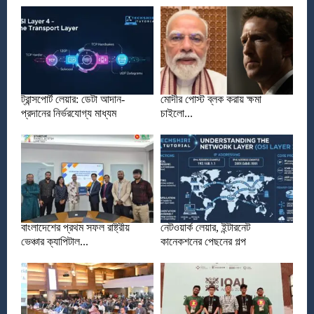
ট্রান্সপোর্ট লেয়ার: ডেটা আদান-
মোদীর পোস্ট ব্লক করায় ক্ষমা
প্রদানের নির্ভরযোগ্য মাধ্যম
চাইলো...
বাংলাদেশের প্রথম সফল রাষ্ট্রীয়
নেটওয়ার্ক লেয়ার, ইন্টারনেট
ভেঞ্চার ক্যাপিটাল...
কানেকশনের পেছনের গল্প