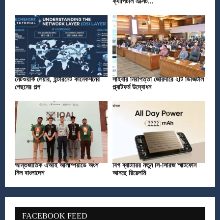
ক্যাপিটাল এক্সিট...
নেটওয়ার্ক লেয়ার, ইন্টারনেট কানেকশনের
সাইবার নিরাপত্তা জোরদারে ২টি ডিজিটাল
পেছনের গল্প
প্ল্যাটফর্ম উদ্বোধন
আন্তর্জাতিক এআই অলিম্পিয়াডে অংশ
বিগ ব্যাটারির নতুন সি-সিরিজ স্মার্টফোন
নিল বাংলাদেশ
আনছে রিয়েলমি
FACEBOOK FEED