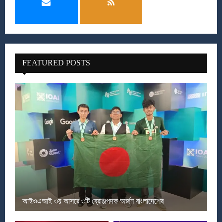
FEATURED POSTS
আইওএআই ৩য় আসরে ৩টি ব্রোঞ্জপদক অর্জন বাংলাদেশের