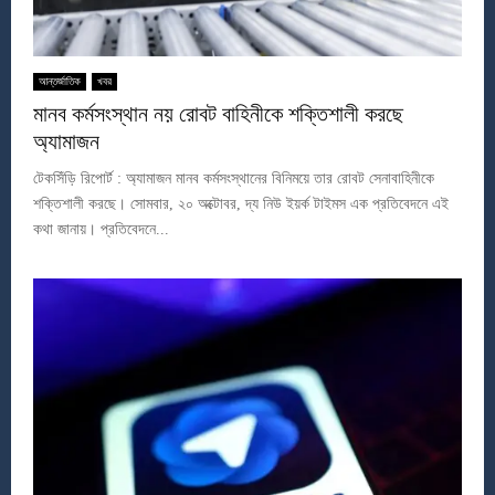
আন্তর্জাতিক
খবর
মানব কর্মসংস্থান নয় রোবট বাহিনীকে শক্তিশালী করছে
অ্যামাজন
টেকসিঁড়ি রিপোর্ট : অ্যামাজন মানব কর্মসংস্থানের বিনিময়ে তার রোবট সেনাবাহিনীকে
শক্তিশালী করছে। সোমবার, ২০ অক্টোবর, দ্য নিউ ইয়র্ক টাইমস এক প্রতিবেদনে এই
কথা জানায়। প্রতিবেদনে...