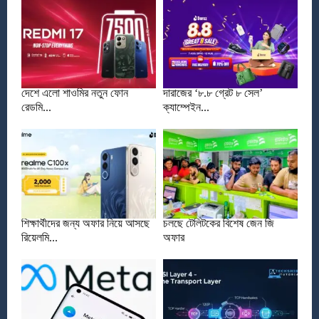
দেশে এলো শাওমির নতুন ফোন
দারাজের ‘৮.৮ গ্রেট ৮ সেল’
রেডমি...
ক্যাম্পেইন...
শিক্ষার্থীদের জন্য অফার নিয়ে আসছে
চলছে টেলিটকের বিশেষ জেন জি
রিয়েলমি...
অফার