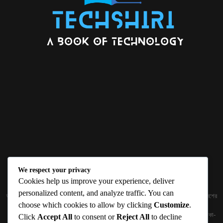
We respect your privacy
ABOUT US
Cookies help us improve your experience, deliver
personalized content, and analyze traffic. You can
জ্ঞান বিজ্ঞানের উৎকর্ষ আমাদের প্রভাবিত করে। আলোকিত করে। সেই আলো কে ধারণ কর দেশ ও বিদেশের
choose which cookies to allow by clicking
Customize
.
তথ্যপ্রযুক্তির অতিসাম্প্রতিক খবরাখবর পাঠকের হাতের মুঠোয় দিতে চায় টেকসিঁড়ি ডট কম।
প্রকাশক ও নির্বাহী সম্পাদকঃ সামিউল হক সুমন ১৮৮/১ (২য় তলা), ইনার সার্কুলার রোড, আরামবাগ, ঢাকা-
Click
Accept All
to consent or
Reject All
to decline