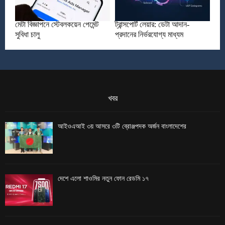
মেটা বিজ্ঞাপনে স্টেবলকয়েন পেমেন্ট
ট্রান্সপোর্ট লেয়ার: ডেটা আদান-
সুবিধা চালু
প্রদানের নির্ভরযোগ্য মাধ্যম
খবর
আইওএআই ৩য় আসরে ৩টি ব্রোঞ্জপদক অর্জন বাংলাদেশের
দেশে এলো শাওমির নতুন ফোন রেডমি ১৭