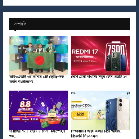
সম্প্রতি
আইওএআই ৩য় আসরে ৩টি ব্রোঞ্জপদক
দেশে এলো শাওমির নতুন ফোন রেডমি ১৭
অর্জন বাংলাদেশের
দারাজের ‘৮.৮ গ্রেট ৮ সেল’ ক্যাম্পেইন
শিক্ষার্থীদের জন্য অফার নিয়ে আসছে
শুরু...
রিয়েলমি সি১০০এক্স