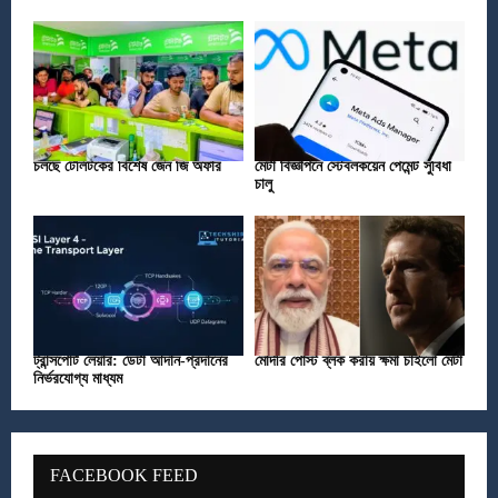
চলছে টেলিটকের বিশেষ জেন জি অফার
মেটা বিজ্ঞাপনে স্টেবলকয়েন পেমেন্ট সুবিধা
চালু
ট্রান্সপোর্ট লেয়ার: ডেটা আদান-প্রদানের
মোদীর পোস্ট ব্লক করায় ক্ষমা চাইলো মেটা
নির্ভরযোগ্য মাধ্যম
FACEBOOK FEED