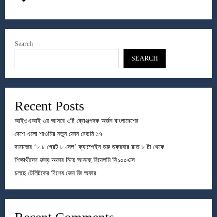
Search
SEARCH
Recent Posts
আইওএআই ৩য় আসরে ৩টি ব্রোঞ্জপদক অর্জন বাংলাদেশের
দেশে এলো শাওমির নতুন ফোন রেডমি ১৭
দারাজের ‘৮.৮ গ্রেট ৮ সেল’ ক্যাম্পেইন শুরু শুক্রবার রাত ৮ টা থেকে
শিক্ষার্থীদের জন্য অফার নিয়ে আসছে রিয়েলমি সি১০০এক্স
চলছে টেলিটকের বিশেষ জেন জি অফার