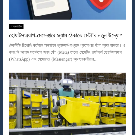
আন্তর্জাতিক
হোয়াটসঅ্যাপ-মেসেঞ্জারে স্ক্যাম ঠেকাতে মেটা’র নতুন উদ্যোগ
টেকসিঁড়ি রিপোর্টঃ বর্তমানে অনলাইন প্লাটফর্ম-মাধ্যমে প্রতারণার ঘটনা দ্রুত বাড়ছে। এ
কারণেই আগাম সতর্কতার জন্য মেটা (Meta) তাদের মেসেজিং প্ল্যাটফর্ম হোয়াটসঅ্যাপ
(WhatsApp) এবং মেসেঞ্জারে (Messenger) ব্যবহারকারীদের...