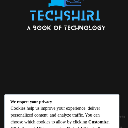
We respect your privacy
ABOUT US
Cookies help us improve your experience, deliver
personalized content, and analyze traffic. You can
জ্ঞান বিজ্ঞানের উৎকর্ষ আমাদের প্রভাবিত করে। আলোকিত করে। সেই আলো কে ধারণ কর দেশ ও বিদেশের
choose which cookies to allow by clicking
Customize
.
তথ্যপ্রযুক্তির অতিসাম্প্রতিক খবরাখবর পাঠকের হাতের মুঠোয় দিতে চায় টেকসিঁড়ি ডট কম।
প্রকাশক ও নির্বাহী সম্পাদকঃ সামিউল হক সুমন ১৮৮/১ (২য় তলা), ইনার সার্কুলার রোড, আরামবাগ, ঢাকা-