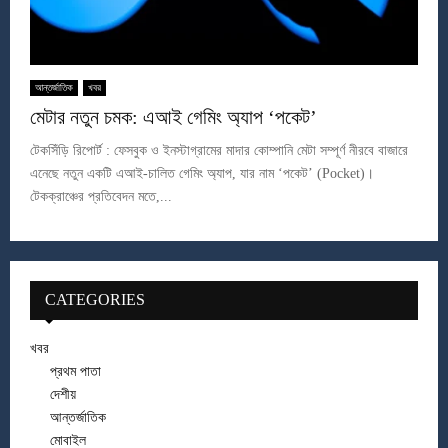
আন্তর্জাতিক
খবর
মেটার নতুন চমক: এআই গেমিং অ্যাপ ‘পকেট’
টেকসিঁড়ি রিপোর্ট : ফেসবুক ও ইনস্টাগ্রামের মাদার কোম্পানি মেটা সম্পূর্ণ নীরবে বাজারে
এনেছে নতুন একটি এআই-চালিত গেমিং অ্যাপ, যার নাম ‘পকেট’ (Pocket)।
টেকক্রাঞ্চের প্রতিবেদন মতে,...
CATEGORIES
খবর
প্রথম পাতা
দেশীয়
আন্তর্জাতিক
মোবাইল