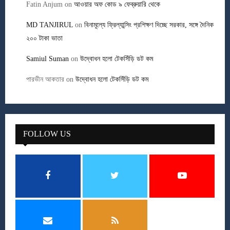
Fatin Anjum
on
আওয়ার অফ কোড ৯ ফেব্রুয়ারি থেকে
MD TANJIRUL
on
বিনামূল্যে ফ্রিল্যান্সিং প্রশিক্ষণ দিচ্ছে সরকার, সঙ্গে দৈনিক
২০০ টাকা ভাতা
Samiul Suman
on
উদ্বোধন হলো টেকসিঁড়ি ডট কম
পারভীন আকতার
on
উদ্বোধন হলো টেকসিঁড়ি ডট কম
FOLLOW US