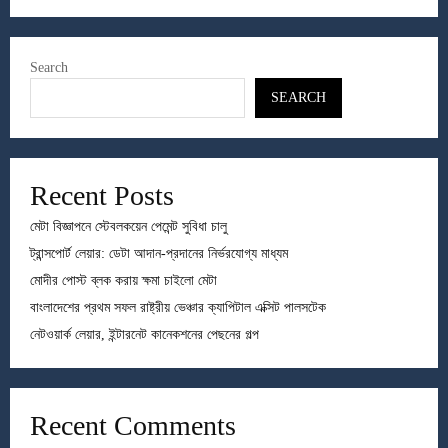
Search
SEARCH
Recent Posts
মেটা বিজ্ঞাপনে স্টেবলকয়েন পেমেন্ট সুবিধা চালু
ট্রান্সপোর্ট লেয়ার: ডেটা আদান-প্রদানের নির্ভরযোগ্য মাধ্যম
মোদীর পোস্ট ব্লক করায় ক্ষমা চাইলো মেটা
বাংলাদেশের প্রথম সফল রাষ্ট্রীয় ভেঞ্চার ক্যাপিটাল এক্সিট পালসটেক
নেটওয়ার্ক লেয়ার, ইন্টারনেট কানেকশনের পেছনের গল্প
Recent Comments