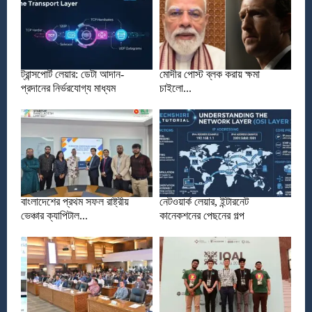
ট্রান্সপোর্ট লেয়ার: ডেটা আদান-
মোদীর পোস্ট ব্লক করায় ক্ষমা
প্রদানের নির্ভরযোগ্য মাধ্যম
চাইলো...
বাংলাদেশের প্রথম সফল রাষ্ট্রীয়
নেটওয়ার্ক লেয়ার, ইন্টারনেট
ভেঞ্চার ক্যাপিটাল...
কানেকশনের পেছনের গল্প