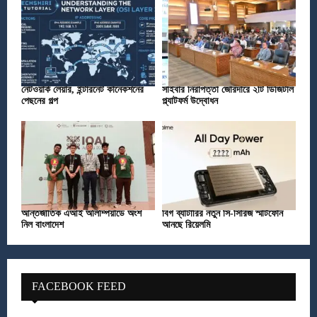
নেটওয়ার্ক লেয়ার, ইন্টারনেট কানেকশনের
সাইবার নিরাপত্তা জোরদারে ২টি ডিজিটাল
পেছনের গল্প
প্ল্যাটফর্ম উদ্বোধন
আন্তর্জাতিক এআই অলিম্পিয়াডে অংশ
বিগ ব্যাটারির নতুন সি-সিরিজ স্মার্টফোন
নিল বাংলাদেশ
আনছে রিয়েলমি
FACEBOOK FEED