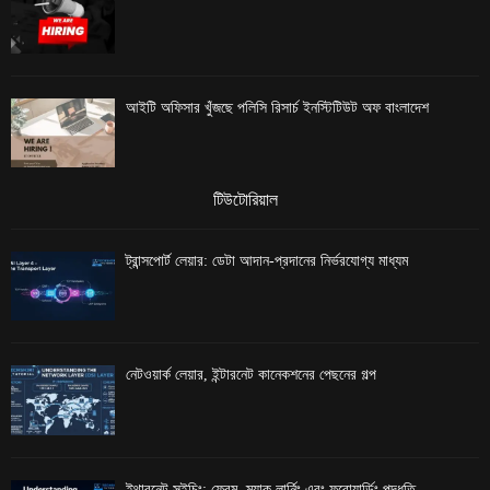
আইটি অফিসার খুঁজছে পলিসি রিসার্চ ইনস্টিটিউট অফ বাংলাদেশ
টিউটোরিয়াল
ট্রান্সপোর্ট লেয়ার: ডেটা আদান-প্রদানের নির্ভরযোগ্য মাধ্যম
নেটওয়ার্ক লেয়ার, ইন্টারনেট কানেকশনের পেছনের গল্প
ইথারনেট সুইচিং: ফ্রেম, ম্যাক লার্নিং এবং ফরোয়ার্ডিং পদ্ধতি