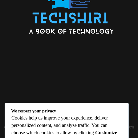
We respect your privacy
ABOUT US
Cookies help us improve your experience, deliver
personalized content, and analyze traffic. You can
জ্ঞান বিজ্ঞানের উৎকর্ষ আমাদের প্রভাবিত করে। আলোকিত করে। সেই আলো কে ধারণ কর দেশ ও বিদেশের
choose which cookies to allow by clicking
Customize
.
তথ্যপ্রযুক্তির অতিসাম্প্রতিক খবরাখবর পাঠকের হাতের মুঠোয় দিতে চায় টেকসিঁড়ি ডট কম।