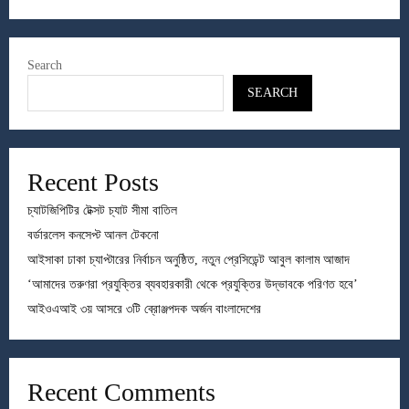
Search
SEARCH
Recent Posts
চ্যাটজিপিটির টেক্সট চ্যাট সীমা বাতিল
বর্ডারলেস কনসেপ্ট আনল টেকনো
আইসাকা ঢাকা চ্যাপ্টারের নির্বাচন অনুষ্ঠিত, নতুন প্রেসিডেন্ট আবুল কালাম আজাদ
‘আমাদের তরুণরা প্রযুক্তির ব্যবহারকারী থেকে প্রযুক্তির উদ্ভাবকে পরিণত হবে’
আইওএআই ৩য় আসরে ৩টি ব্রোঞ্জপদক অর্জন বাংলাদেশের
Recent Comments