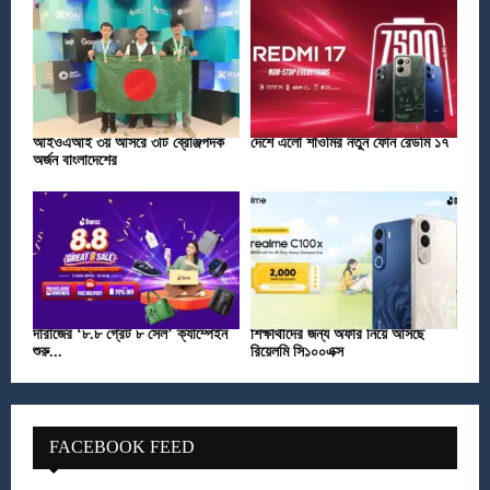
আইওএআই ৩য় আসরে ৩টি ব্রোঞ্জপদক
দেশে এলো শাওমির নতুন ফোন রেডমি ১৭
অর্জন বাংলাদেশের
দারাজের ‘৮.৮ গ্রেট ৮ সেল’ ক্যাম্পেইন
শিক্ষার্থীদের জন্য অফার নিয়ে আসছে
শুরু...
রিয়েলমি সি১০০এক্স
FACEBOOK FEED