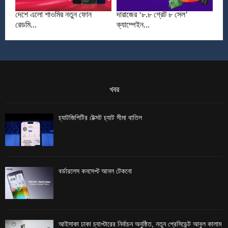
দেশে এলো শাওমির নতুন ফোন
দারাজের ‘৮.৮ গ্রেট ৮ সেল’
রেডমি...
ক্যাম্পেইন...
খবর
চ্যাটজিপিটির টেক্সট চ্যাট সীমা বাতিল
বর্ডারলেস কনসেপ্ট আনল টেকনো
আইসাকা ঢাকা চ্যাপ্টারের নির্বাচন অনুষ্ঠিত, নতুন প্রেসিডেন্ট আবুল কালাম