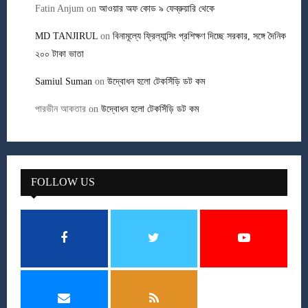
Fatin Anjum
on
আওয়ার অফ কোড ৯ ফেব্রুয়ারি থেকে
MD TANJIRUL
on
বিনামূল্যে ফ্রিল্যান্সিং প্রশিক্ষণ দিচ্ছে সরকার, সঙ্গে দৈনিক
২০০ টাকা ভাতা
Samiul Suman
on
উদ্বোধন হলো টেকসিঁড়ি ডট কম
পারভীন আকতার
on
উদ্বোধন হলো টেকসিঁড়ি ডট কম
FOLLOW US