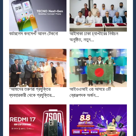
বর্ডারলেস কনসেপ্ট আনল টেকনো
আইসাকা ঢাকা চ্যাপ্টারের নির্বাচন
অনুষ্ঠিত, নতুন...
‘আমাদের তরুণরা প্রযুক্তির
আইওএআই ৩য় আসরে ৩টি
ব্যবহারকারী থেকে প্রযুক্তির...
ব্রোঞ্জপদক অর্জন...