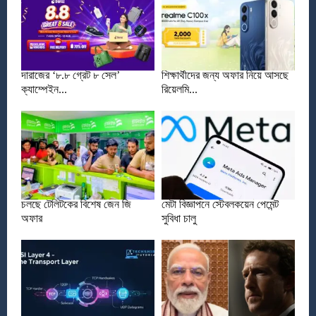
দারাজের ‘৮.৮ গ্রেট ৮ সেল’
শিক্ষার্থীদের জন্য অফার নিয়ে আসছে
ক্যাম্পেইন...
রিয়েলমি...
চলছে টেলিটকের বিশেষ জেন জি
মেটা বিজ্ঞাপনে স্টেবলকয়েন পেমেন্ট
অফার
সুবিধা চালু