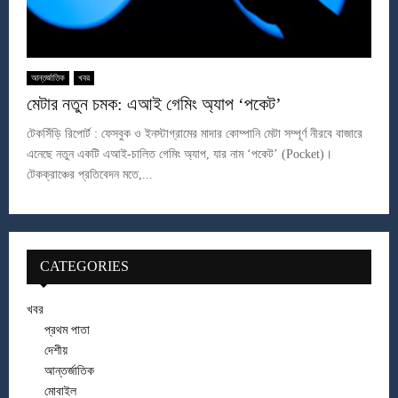
আন্তর্জাতিক
খবর
মেটার নতুন চমক: এআই গেমিং অ্যাপ ‘পকেট’
টেকসিঁড়ি রিপোর্ট : ফেসবুক ও ইনস্টাগ্রামের মাদার কোম্পানি মেটা সম্পূর্ণ নীরবে বাজারে
এনেছে নতুন একটি এআই-চালিত গেমিং অ্যাপ, যার নাম ‘পকেট’ (Pocket)।
টেকক্রাঞ্চের প্রতিবেদন মতে,...
CATEGORIES
খবর
প্রথম পাতা
দেশীয়
আন্তর্জাতিক
মোবাইল