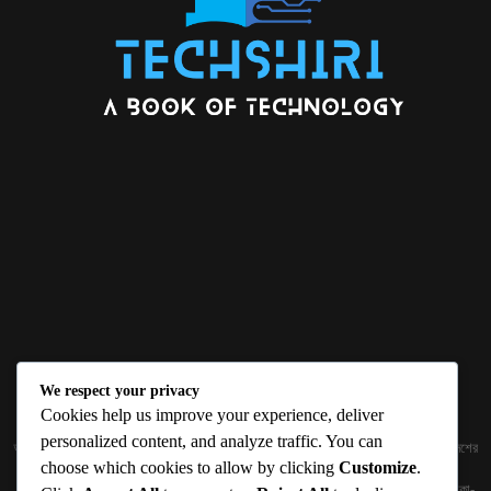
We respect your privacy
ABOUT US
Cookies help us improve your experience, deliver
personalized content, and analyze traffic. You can
জ্ঞান বিজ্ঞানের উৎকর্ষ আমাদের প্রভাবিত করে। আলোকিত করে। সেই আলো কে ধারণ কর দেশ ও বিদেশের
choose which cookies to allow by clicking
Customize
.
তথ্যপ্রযুক্তির অতিসাম্প্রতিক খবরাখবর পাঠকের হাতের মুঠোয় দিতে চায় টেকসিঁড়ি ডট কম।
প্রকাশক ও নির্বাহী সম্পাদকঃ সামিউল হক সুমন ১৮৮/১ (২য় তলা), ইনার সার্কুলার রোড, আরামবাগ, ঢাকা-