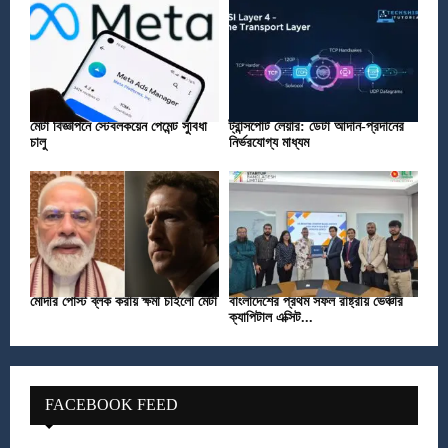
মেটা বিজ্ঞাপনে স্টেবলকয়েন পেমেন্ট সুবিধা
ট্রান্সপোর্ট লেয়ার: ডেটা আদান-প্রদানের
চালু
নির্ভরযোগ্য মাধ্যম
মোদীর পোস্ট ব্লক করায় ক্ষমা চাইলো মেটা
বাংলাদেশের প্রথম সফল রাষ্ট্রীয় ভেঞ্চার
ক্যাপিটাল এক্সিট...
FACEBOOK FEED