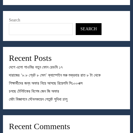
Search
SEARCH
Recent Posts
দেশে এলো শাওমির নতুন ফোন রেডমি ১৭
দারাজের ‘৮.৮ গ্রেট ৮ সেল’ ক্যাম্পেইন শুরু শুক্রবার রাত ৮ টা থেকে
শিক্ষার্থীদের জন্য অফার নিয়ে আসছে রিয়েলমি সি১০০এক্স
চলছে টেলিটকের বিশেষ জেন জি অফার
মেটা বিজ্ঞাপনে স্টেবলকয়েন পেমেন্ট সুবিধা চালু
Recent Comments