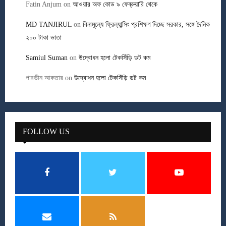
Fatin Anjum
on
আওয়ার অফ কোড ৯ ফেব্রুয়ারি থেকে
MD TANJIRUL
on
বিনামূল্যে ফ্রিল্যান্সিং প্রশিক্ষণ দিচ্ছে সরকার, সঙ্গে দৈনিক
২০০ টাকা ভাতা
Samiul Suman
on
উদ্বোধন হলো টেকসিঁড়ি ডট কম
পারভীন আকতার
on
উদ্বোধন হলো টেকসিঁড়ি ডট কম
FOLLOW US