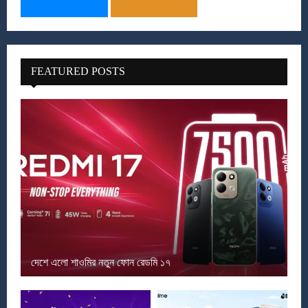
FEATURED POSTS
দেশে এলো শাওমির নতুন ফোন রেডমি ১৭