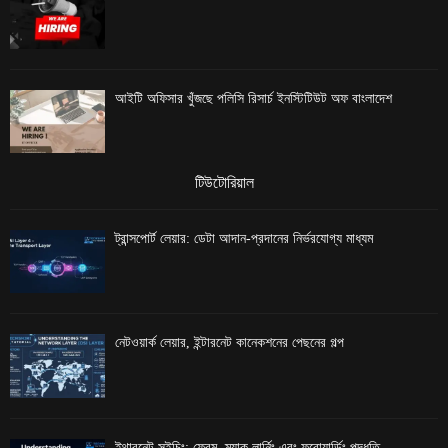
আইটি অফিসার খুঁজছে পলিসি রিসার্চ ইনস্টিটিউট অফ বাংলাদেশ
টিউটোরিয়াল
ট্রান্সপোর্ট লেয়ার: ডেটা আদান-প্রদানের নির্ভরযোগ্য মাধ্যম
নেটওয়ার্ক লেয়ার, ইন্টারনেট কানেকশনের পেছনের গল্প
ইথারনেট সুইচিং: ফ্রেম, ম্যাক লার্নিং এবং ফরোয়ার্ডিং পদ্ধতি