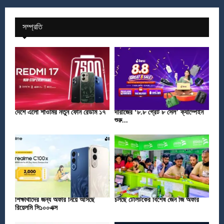
সম্প্রতি
দেশে এলো শাওমির নতুন ফোন রেডমি ১৭
দারাজের ‘৮.৮ গ্রেট ৮ সেল’ ক্যাম্পেইন
শুরু...
শিক্ষার্থীদের জন্য অফার নিয়ে আসছে
চলছে টেলিটকের বিশেষ জেন জি অফার
রিয়েলমি সি১০০এক্স