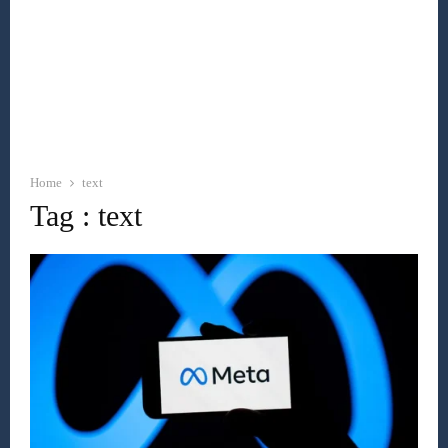
Home
text
Tag : text