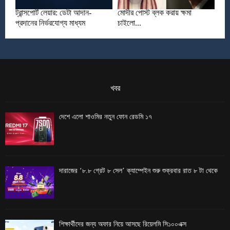
ট্রান্সপোর্ট লেয়ার: ডেটা আদান-
মোদীর পোস্ট ব্লক করায় ক্ষমা
প্রদানের নির্ভরযোগ্য মাধ্যম
চাইলো...
খবর
দেশে এলো শাওমির নতুন ফোন রেডমি ১৭
দারাজের ‘৮.৮ গ্রেট ৮ সেল’ ক্যাম্পেইন শুরু শুক্রবার রাত ৮ টা থেকে
শিক্ষার্থীদের জন্য অফার নিয়ে আসছে রিয়েলমি সি১০০এক্স